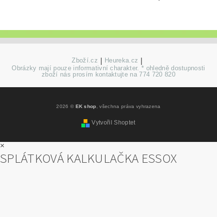
Zboží.cz
|
Heureka.cz
|
Obrázky mají pouze informativní charakter. * ohledně dostupnosti
zboží nás prosím kontaktujte na 774 720 820
2026 ©
EK shop
, všechna práva vyhrazena
Vytvořil Shoptet
×
SPLÁTKOVÁ KALKULAČKA ESSOX