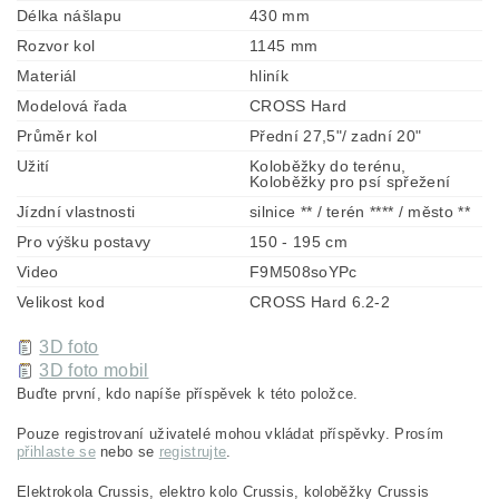
Délka nášlapu
430 mm
Rozvor kol
1145 mm
Materiál
hliník
Modelová řada
CROSS Hard
Průměr kol
Přední 27,5"/ zadní 20"
Užití
Koloběžky do terénu,
Koloběžky pro psí spřežení
Jízdní vlastnosti
silnice ** / terén **** / město **
Pro výšku postavy
150 - 195 cm
Video
F9M508soYPc
Velikost kod
CROSS Hard 6.2-2
3D foto
3D foto mobil
Buďte první, kdo napíše příspěvek k této položce.
Pouze registrovaní uživatelé mohou vkládat příspěvky. Prosím
přihlaste se
nebo se
registrujte
.
Elektrokola Crussis, elektro kolo Crussis, koloběžky Crussis