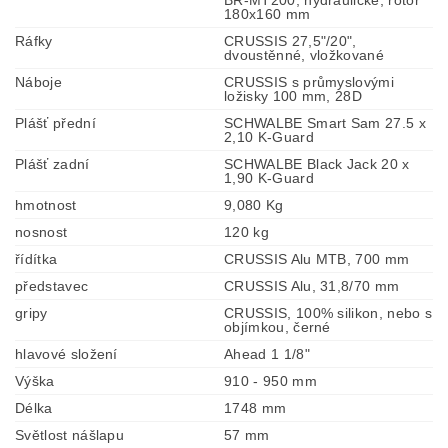
BR-MT200, hydraulické, rotor
180x160 mm
Ráfky
CRUSSIS 27,5"/20",
dvoustěnné, vložkované
Náboje
CRUSSIS s průmyslovými
ložisky 100 mm, 28D
Plášť přední
SCHWALBE Smart Sam 27.5 x
2,10 K-Guard
Plášť zadní
SCHWALBE Black Jack 20 x
1,90 K-Guard
hmotnost
9,080 Kg
nosnost
120 kg
řídítka
CRUSSIS Alu MTB, 700 mm
představec
CRUSSIS Alu, 31,8/70 mm
gripy
CRUSSIS, 100% silikon, nebo s
objímkou, černé
hlavové složení
Ahead 1 1/8"
Výška
910 - 950 mm
Délka
1748 mm
Světlost nášlapu
57 mm