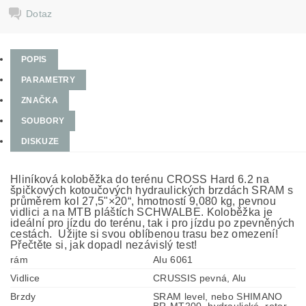
Dotaz
POPIS
PARAMETRY
ZNAČKA
SOUBORY
DISKUZE
Hliníková koloběžka do terénu CROSS Hard 6.2 na
špičkových kotoučových hydraulických brzdách SRAM s
průměrem kol 27,5"×20“, hmotností 9,080 kg, pevnou
vidlici a na MTB pláštích SCHWALBE. Koloběžka je
ideální pro jízdu do terénu, tak i pro jízdu po zpevněných
cestách. Užijte si svou oblíbenou trasu bez omezení!
Přečtěte si, jak dopadl nezávislý test!
rám
Alu 6061
Vidlice
CRUSSIS pevná, Alu
Brzdy
SRAM level, nebo SHIMANO