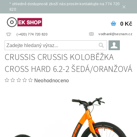
* ohledně dostupnosti zboží nás prosím kontaktujte na 774 720
820
0 Kč
vodhanil@seznam.cz
(+420) 774 720 820
CRUSSIS CRUSSIS KOLOBĚŽKA
CROSS HARD 6.2-2 ŠEDÁ/ORANŽOVÁ
Neohodnoceno