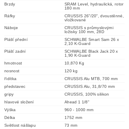
Brzdy
SRAM Level, hydraulická, rotor
180 mm
Ráfky
CRUSSIS 26"/20", dvoustěnné,
vložkované
Náboje
CRUSSIS s průmyslovými
ložisky 100 mm, 28D
Plášť přední
SCHWALBE Smart Sam 26 x
2,10 K-Guard
Plášť zadní
SCHWALBE Black Jack 20 x
1,90 K-Guard
hmotnost
10,870 Kg
nosnost
120 kg
řídítka
CRUSSIS Alu MTB, 700 mm
představec
CRUSSIS Alu, 31,8/70 mm
gripy
CRUSSIS, 100% silikon
hlavové složení
Ahead 1 1/8"
Výška
960 - 1000 mm
Délka
1752 mm
Světlost nášlapu
73 mm