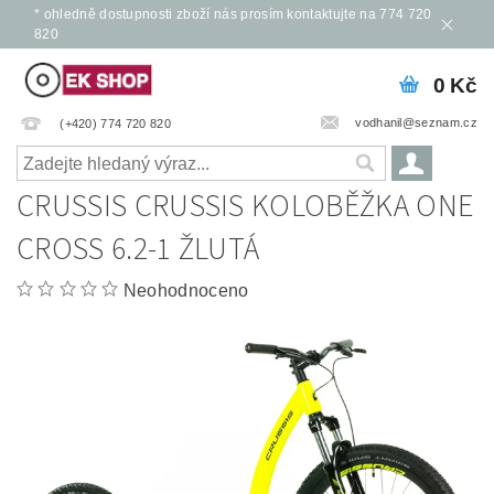
* ohledně dostupnosti zboží nás prosím kontaktujte na 774 720
820
0 Kč
vodhanil@seznam.cz
(+420) 774 720 820
CRUSSIS CRUSSIS KOLOBĚŽKA ONE
CROSS 6.2-1 ŽLUTÁ
Neohodnoceno