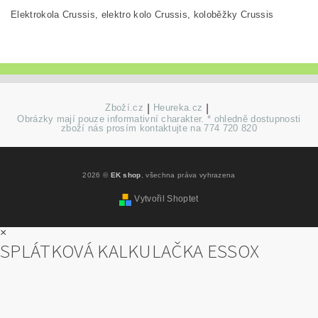
Elektrokola Crussis, elektro kolo Crussis, koloběžky Crussis
Zboží.cz
|
Heureka.cz
|
Obrázky mají pouze informativní charakter. * ohledně dostupnosti
zboží nás prosím kontaktujte na 774 720 820
2026 ©
EK shop
, všechna práva vyhrazena
Vytvořil Shoptet
×
SPLÁTKOVÁ KALKULAČKA ESSOX