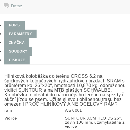
Dotaz
POPIS
PARAMETRY
ZNAČKA
SOUBORY
DISKUZE
Hliníková koloběžka do terénu CROSS 6.2 na
špičkových kotoučových hydraulických brzdách SRAM s
průměrem kol 26"×20“, hmotností 10,870 kg, odpruženou
vidlici SUNTOUR a na MTB pláštích SCHWALBE.
Koloběžka je ideální do náročnějšího terénu na sjezdy či
akční jízdu se psem. Užijte si svou oblíbenou trasu bez
omezení! PROČ HLINÍKOVÝ A NE OCELOVÝ RÁM?
rám
Alu 6061
Vidlice
SUNTOUR XCM HLO DS 26",
zdvih 100 mm, uzamykatelná z
vidlice