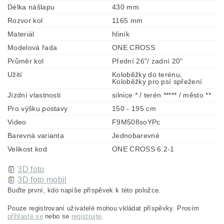
Délka nášlapu
430 mm
Rozvor kol
1165 mm
Materiál
hliník
Modelová řada
ONE CROSS
Průměr kol
Přední 26"/ zadní 20"
Užití
Koloběžky do terénu,
Koloběžky pro psí spřežení
Jízdní vlastnosti
silnice * / terén ***** / město **
Pro výšku postavy
150 - 195 cm
Video
F9M508soYPc
Barevná varianta
Jednobarevné
Velikost kod
ONE CROSS 6.2-1
3D foto
3D foto mobil
Buďte první, kdo napíše příspěvek k této položce.
Pouze registrovaní uživatelé mohou vkládat příspěvky. Prosím
přihlaste se
nebo se
registrujte
.