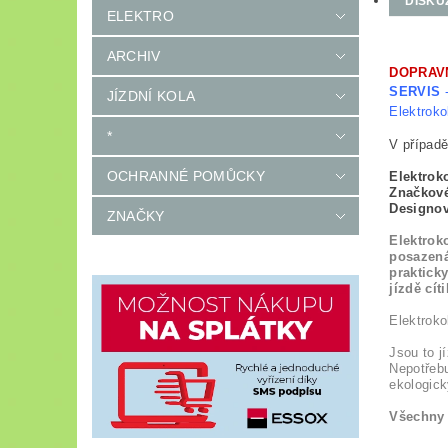
DISKU
ELEKTRO
ARCHIV
DOPRAV
SERVIS
-
JÍZDNÍ KOLA
Elektroko
*
V případě
OCHRANNÉ POMŮCKY
Elektrok
Značkov
Designov
ZNAČKY
Elektrok
posazená
prakticky
jízdě cít
Elektrokol
Jsou to j
Nepotřebu
ekologick
Všechny 