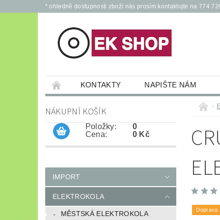
* ohledně dostupnosti zboží nás prosím kontaktujte na 774 72
KONTAKTY
NAPIŠTE NÁM
PŘÍSLUŠENSTVÍ PRO ELEKTROKOLA A KOL
NÁKUPNÍ KOŠÍK
JÍZDNÍ KOLA
*
OCHRANNÉ POM
Položky:
0
CRU
Cena:
0 Kč
EL
IMPORT
ELEKTROKOLA
Doprava
MĚSTSKÁ ELEKTROKOLA