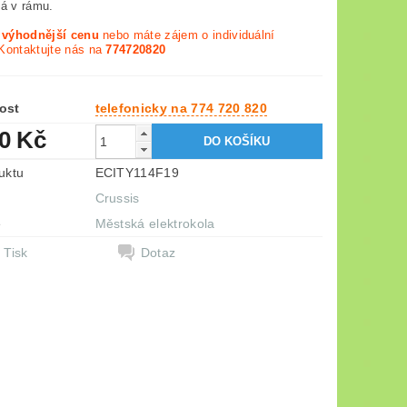
ná v rámu.
e výhodnější cenu
nebo máte zájem o individuální
Kontaktujte nás na
774720820
ost
telefonicky na 774 720 820
50 Kč
uktu
ECITY114F19
Crussis
e
Městská elektrokola
Tisk
Dotaz