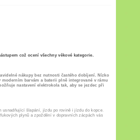
nástupem což ocení všechny věkové kategorie.
pravidelné nákupy bez nutnosti častého dobíjení. Nízko
 moderním barvám a baterii plně integrované v rámu
možňuje nastavení elektrokola tak, aby se jezdec při
 usnadňující šlapání, jízdu po rovině i jízdu do kopce.
výfukových plynů a zpoždění v dopravních zácpách vás