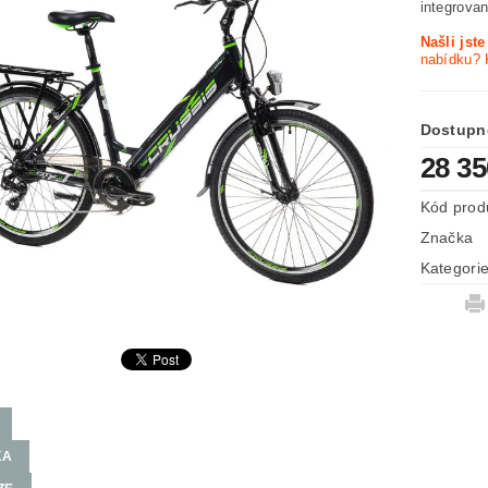
integrova
Našli jst
nabídku? 
Dostupn
28 3
Kód prod
Značka
Kategori
KA