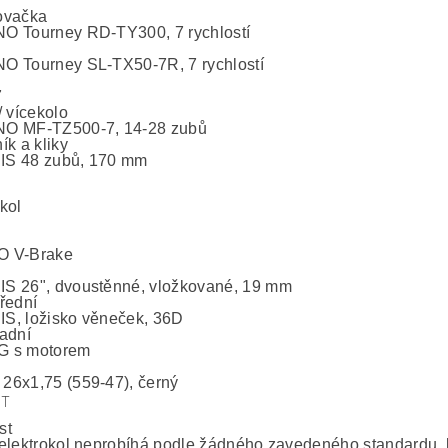
ovačka
 Tourney RD-TY300, 7 rychlostí
 Tourney SL-TX50-7R, 7 rychlostí
7
/ vícekolo
O MF-TZ500-7, 14-28 zubů
ík a kliky
S 48 zubů, 170 mm
kol
 V-Brake
 26", dvoustěnné, vložkované, 19 mm
řední
, ložisko věneček, 36D
adní
 s motorem
6x1,75 (559-47), černý
ST
st
elektrokol neprobíhá podle žádného zavedeného standardu, 