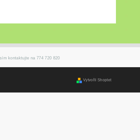
osím kontaktujte na 774 720 820
Vytvořil Shoptet