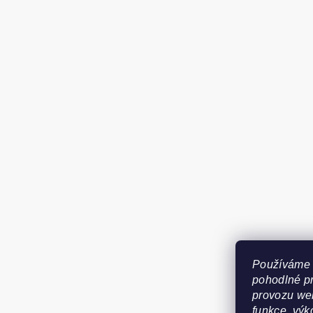
Používáme 
pohodlné pr
provozu web
funkce, výk