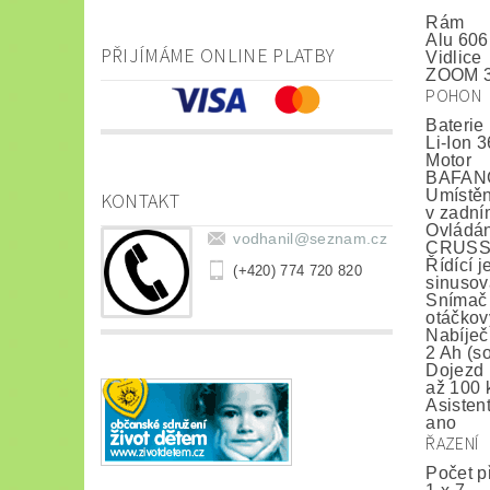
Rám
Alu 606
PŘIJÍMÁME ONLINE PLATBY
Vidlice
ZOOM 3
POHON
Baterie
Li-Ion 
Motor
BAFANG
Umístěn
KONTAKT
v zadní
Ovládán
vodhanil
@
seznam.cz
CRUSSIS
Řídící 
(+420) 774 720 820
sinusov
Snímač 
otáčkov
Nabíječ
2 Ah (s
Dojezd
až 100
Asisten
ano
ŘAZENÍ
Počet p