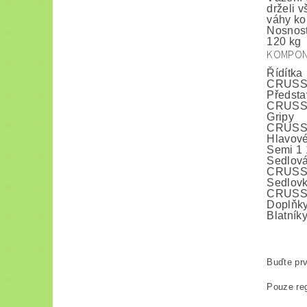
drželi 
váhy ko
Nosnos
120 kg
KOMPON
Řídítka
CRUSSI
Předsta
CRUSSIS
Gripy
CRUSSI
Hlavové
Semi 1 
Sedlová
CRUSSI
Sedlov
CRUSSI
Doplňk
Blatníky
Buďte prv
Pouze reg