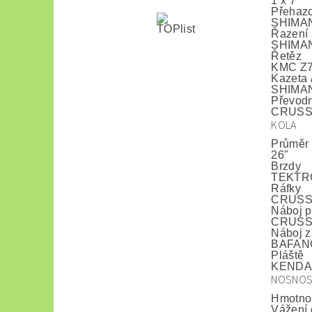
1 x 7
Přehaz
SHIMANO
Řazení
SHIMANO
Řetěz
KMC Z
Kazeta 
SHIMAN
Převodn
CRUSSI
KOLA
Průměr 
26"
Brzdy
TEKTRO
Ráfky
CRUSSIS
Náboj p
CRUSSIS
Náboj z
BAFANG
Pláště
KENDA 2
NOSNO
Hmotno
Vážení 