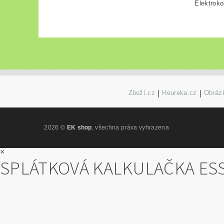
Elektroko
Zboží.cz
|
Heureka.cz
|
Obrázk
2026 ©
EK shop
, všechna práva vyhrazena
×
SPLÁTKOVÁ KALKULAČKA ES