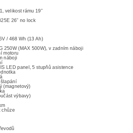
1, velikost rámu 19"
25E 26" no lock
36V / 468 Wh (13 Ah)
 250W (MAX 500W), v zadním náboji
í motoru
m náboji
í
 LED panel, 5 stupňů asistence
jednotka
á
šlapání
ý (magnetový)
ka
oučást výbavy)
 km
t chůze
řevodů