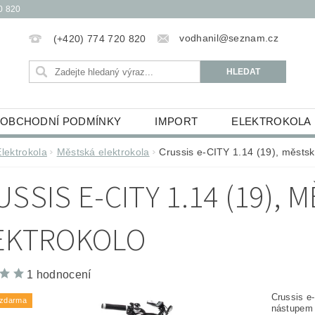
0 820
vodhanil@seznam.cz
(+420) 774 720 820
OBCHODNÍ PODMÍNKY
IMPORT
ELEKTROKOLA
OBĚŽKY
ELEKTROKOLOBĚŽKY
HUDEBNINY
Elektrokola
Městská elektrokola
Crussis e-CITY 1.14 (19), městsk
ŮCKY
ESSOX PODMÍNKY NÁKUPU NA SPLÁTKY
SSIS E-CITY 1.14 (19), 
EKTROKOLO
1 hodnocení
Crussis e
 zdarma
nástupem 