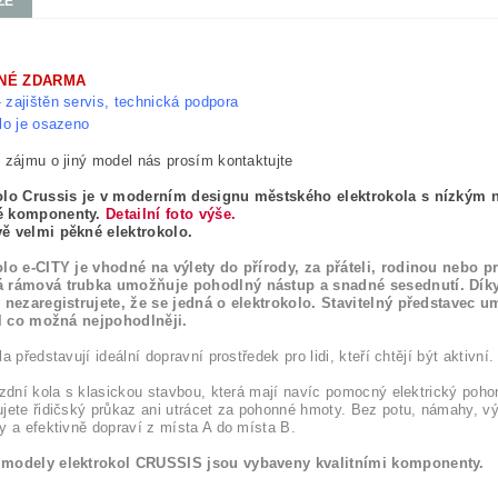
ZE
NÉ ZDARMA
 zajištěn servis, technická podpora
lo je osazeno
 zájmu o jiný model nás prosím kontaktujte
olo Crussis je v moderním designu městského elektrokola s nízkým 
é komponenty.
Detailní foto výše.
ě velmi pěkné elektrokolo.
olo e-CITY je vhodné na výlety do přírody, za přáteli, rodinou nebo 
 rámová trubka umožňuje pohodlný nástup a snadné sesednutí. Díky
 nezaregistrujete, že se jedná o elektrokolo. Stavitelný představec u
il co možná nejpohodlněji.
a představují ideální dopravní prostředek pro lidi, kteří chtějí být aktivní.
ízdní kola s klasickou stavbou, která mají navíc pomocný elektrický pohon
jete řidičský průkaz ani utrácet za pohonné hmoty. Bez potu, námahy, 
y a efektivně dopraví z místa A do místa B.
modely elektrokol CRUSSIS jsou vybaveny kvalitními komponenty.