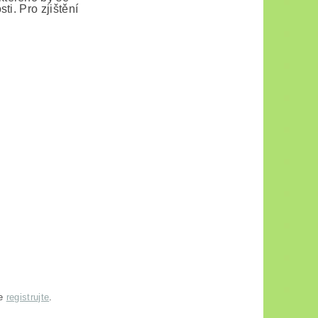
ti. Pro zjištění
se
registrujte
.