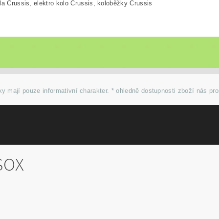
la Crussis, elektro kolo Crussis, koloběžky Crussis
y mají pouze informativní charakter. * ohledně dostupnosti zboží nás pr
SOX