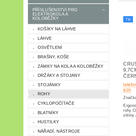
PŘÍSLUŠENSTVÍ PRO
ELEKTROKOLA A
KOLOBĚŽKY
Tip
KOŠÍKY NA LÁHVE
LÁHVE
OSVĚTLENÍ
BRAŠNY, KOŠE
CRU
ZÁMKY NA KOLA A KOLOBĚŽKY
9,7C
DRŽÁKY A STOJANY
ČER
telefo
STOJÁNKY
820
ROHY
Značk
CYKLOPOČÍTAČE
Ergono
rohy 
BLATNÍKY
slitin
HUSTILKY
NÁŘADÍ, NÁSTROJE