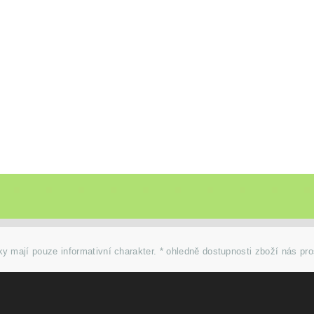
y mají pouze informativní charakter. * ohledně dostupnosti zboží nás pr