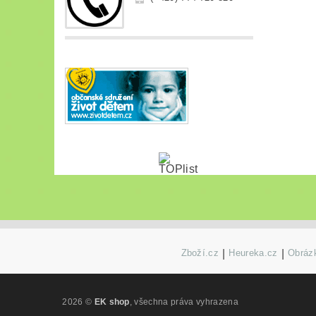
Zboží.cz
|
Heureka.cz
|
Obrázk
2026 ©
EK shop
, všechna práva vyhrazena