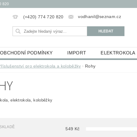
0 820
vodhanil@seznam.cz
(+420) 774 720 820
OBCHODNÍ PODMÍNKY
IMPORT
ELEKTROKOLA
OBĚŽKY
ELEKTROKOLOBĚŽKY
HUDEBNINY
Příslušenství pro elektrokola a koloběžky
Rohy
ŮCKY
ESSOX PODMÍNKY NÁKUPU NA SPLÁTKY
HY
kola, elektrokola, koloběžky
 SKLADĚ
549
Kč