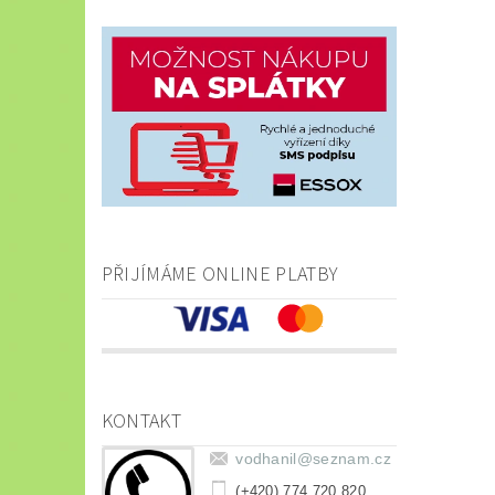
PŘIJÍMÁME ONLINE PLATBY
KONTAKT
vodhanil
@
seznam.cz
(+420) 774 720 820