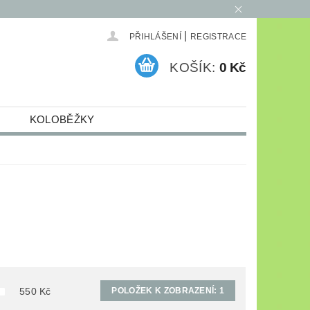
|
PŘIHLÁŠENÍ
REGISTRACE
KOŠÍK:
0 Kč
KOLOBĚŽKY
ELEKTRO
ARCHIV
POLOŽEK K ZOBRAZENÍ:
1
550
Kč