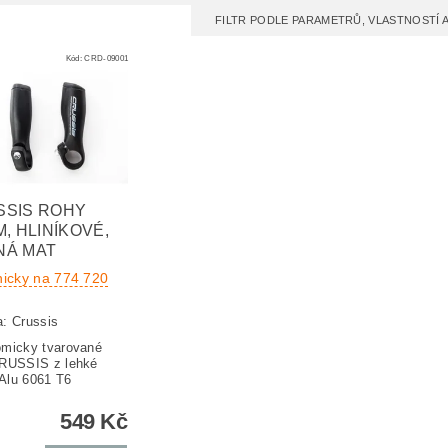
FILTR PODLE PARAMETRŮ, VLASTNOSTÍ
Kód:
CRD-09001
SSIS ROHY
M, HLINÍKOVÉ,
NÁ MAT
nicky na 774 720
a:
Crussis
micky tvarované
CRUSSIS z lehké
y Alu 6061 T6
549 Kč