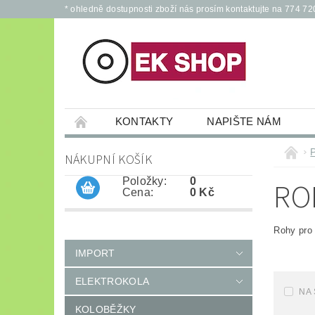
* ohledně dostupnosti zboží nás prosím kontaktujte na 774 72
KONTAKTY
NAPIŠTE NÁM
PŘÍSLUŠENSTVÍ PRO ELEKTROKOLA A KOL
NÁKUPNÍ KOŠÍK
JÍZDNÍ KOLA
*
OCHRANNÉ POM
Položky:
0
RO
Cena:
0 Kč
Rohy pro 
IMPORT
ELEKTROKOLA
NA
KOLOBĚŽKY