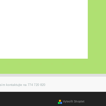
osím kontaktujte na 774 720 820
Vytvořil Shoptet