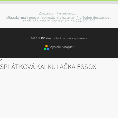
Zboží.cz
|
Heureka.cz
|
Obrázky mají pouze informativní charakter. * ohledně dostupnosti
zboží nás prosím kontaktujte na 774 720 820
2026 ©
EK shop
, všechna práva vyhrazena
Vytvořil Shoptet
×
SPLÁTKOVÁ KALKULAČKA ESSOX