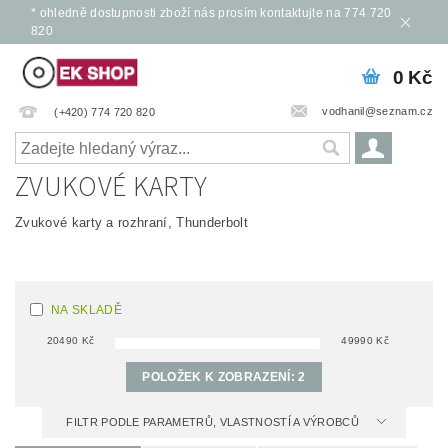
* ohledně dostupnosti zboží nás prosím kontaktujte na 774 720
820
0 Kč
vodhanil@seznam.cz
(+420) 774 720 820
ZVUKOVÉ KARTY
Zvukové karty a rozhraní, Thunderbolt
NA SKLADĚ
20490
Kč
49990
Kč
POLOŽEK K ZOBRAZENÍ:
2
FILTR PODLE PARAMETRŮ, VLASTNOSTÍ A VÝROBCŮ