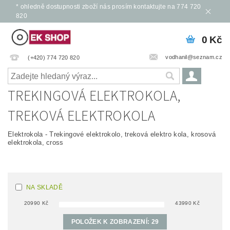
* ohledně dostupnosti zboží nás prosím kontaktujte na 774 720
820
0 Kč
vodhanil@seznam.cz
(+420) 774 720 820
TREKINGOVÁ ELEKTROKOLA,
TREKOVÁ ELEKTROKOLA
Elektrokola - Trekingové elektrokolo, treková elektro kola, krosová
elektrokola, cross
NA SKLADĚ
20990
Kč
43990
Kč
POLOŽEK K ZOBRAZENÍ:
29