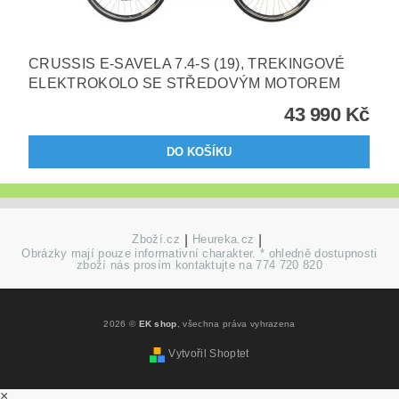
CRUSSIS E-SAVELA 7.4-S (19), TREKINGOVÉ
ELEKTROKOLO SE STŘEDOVÝM MOTOREM
43 990 Kč
Zboží.cz
|
Heureka.cz
|
Obrázky mají pouze informativní charakter. * ohledně dostupnosti
zboží nás prosím kontaktujte na 774 720 820
2026 ©
EK shop
, všechna práva vyhrazena
Vytvořil Shoptet
×