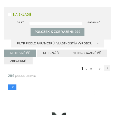
NA SKLADĚ
59
Kč
99990
Kč
POLOŽEK K ZOBRAZENÍ:
299
FILTR PODLE PARAMETRŮ, VLASTNOSTÍ A VÝROBCŮ
NEJLEVNĚJŠÍ
NEJDRAŽŠÍ
NEJPRODÁVANĚJŠÍ
ABECEDNĚ
...
1
2
3
8
299
položek celkem
Tip