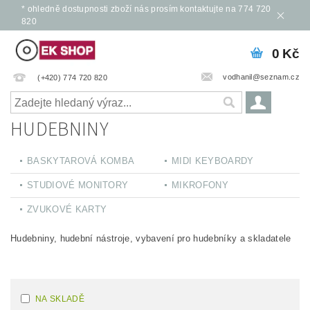
* ohledně dostupnosti zboží nás prosím kontaktujte na 774 720
820
0 Kč
vodhanil@seznam.cz
(+420) 774 720 820
HUDEBNINY
BASKYTAROVÁ KOMBA
MIDI KEYBOARDY
STUDIOVÉ MONITORY
MIKROFONY
ZVUKOVÉ KARTY
Hudebniny, hudební nástroje, vybavení pro hudebníky a skladatele
NA SKLADĚ