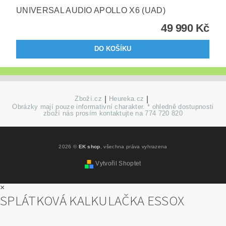
UNIVERSAL AUDIO APOLLO X6 (UAD)
49 990 Kč
Zboží.cz
|
Heureka.cz
|
Obrázky mají pouze informativní charakter. * ohledně dostupnosti
zboží nás prosím kontaktujte na 774 720 820
2026 ©
EK shop
, všechna práva vyhrazena
Vytvořil Shoptet
×
SPLÁTKOVÁ KALKULAČKA ESSOX