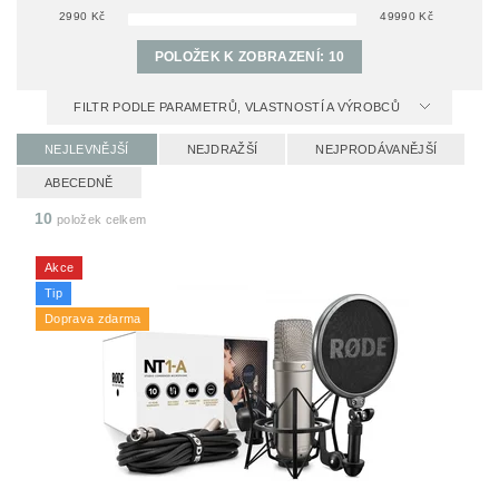
2990
Kč
49990
Kč
POLOŽEK K ZOBRAZENÍ:
10
FILTR PODLE PARAMETRŮ, VLASTNOSTÍ A VÝROBCŮ
NEJLEVNĚJŠÍ
NEJDRAŽŠÍ
NEJPRODÁVANĚJŠÍ
ABECEDNĚ
10
položek celkem
Akce
Tip
Doprava zdarma