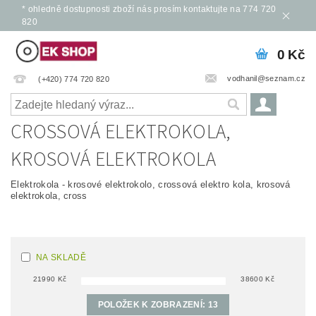
* ohledně dostupnosti zboží nás prosím kontaktujte na 774 720
820
0 Kč
vodhanil@seznam.cz
(+420) 774 720 820
CROSSOVÁ ELEKTROKOLA,
KROSOVÁ ELEKTROKOLA
Elektrokola - krosové elektrokolo, crossová elektro kola, krosová
elektrokola, cross
NA SKLADĚ
21990
Kč
38600
Kč
POLOŽEK K ZOBRAZENÍ:
13