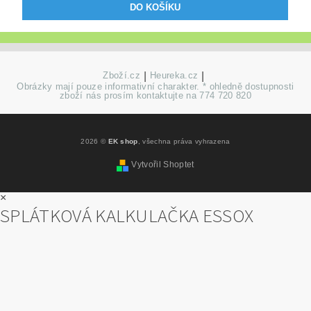
Zboží.cz
|
Heureka.cz
|
Obrázky mají pouze informativní charakter. * ohledně dostupnosti
zboží nás prosím kontaktujte na 774 720 820
2026 ©
EK shop
, všechna práva vyhrazena
Vytvořil Shoptet
×
SPLÁTKOVÁ KALKULAČKA ESSOX