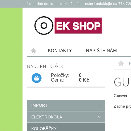
* ohledně dostupnosti zboží nás prosím kontaktujte na 774 72
KONTAKTY
NAPIŠTE NÁM
PŘÍSLUŠENSTVÍ PRO ELEKTROKOLA A KOL
NÁKUPNÍ KOŠÍK
JÍZDNÍ KOLA
*
OCHRANNÉ POM
Položky:
0
GU
Cena:
0 Kč
Guewer - 
IMPORT
Žádné pr
ELEKTROKOLA
KOLOBĚŽKY