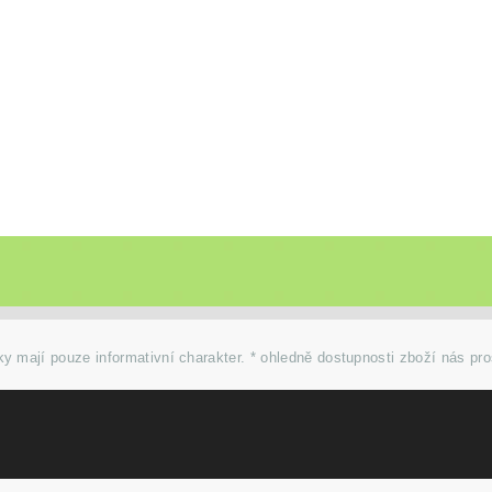
y mají pouze informativní charakter. * ohledně dostupnosti zboží nás pr