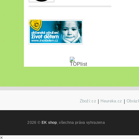
Zboží.cz
|
Heureka.cz
|
Obrázk
2026 ©
EK shop
, všechna práva vyhrazena
×