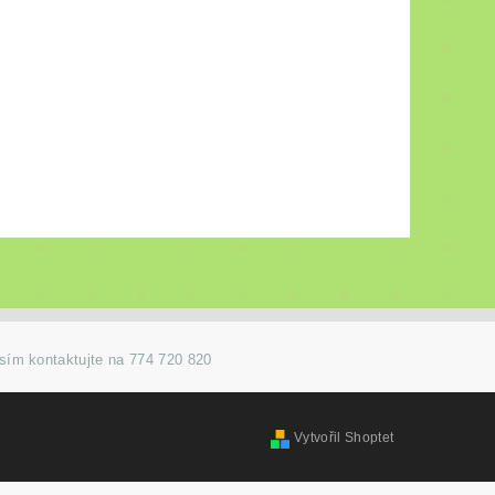
osím kontaktujte na 774 720 820
Vytvořil Shoptet