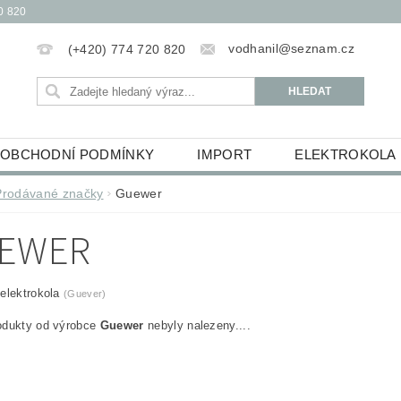
0 820
vodhanil@seznam.cz
(+420) 774 720 820
OBCHODNÍ PODMÍNKY
IMPORT
ELEKTROKOLA
OBĚŽKY
ELEKTROKOLOBĚŽKY
HUDEBNINY
Prodávané značky
Guewer
ŮCKY
ESSOX PODMÍNKY NÁKUPU NA SPLÁTKY
EWER
elektrokola
(Guever)
odukty od výrobce
Guewer
nebyly nalezeny....