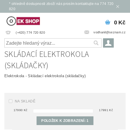
* ohledně dostupnosti zboží nás prosím kontaktujte na 774 720
820
0 Kč
vodhanil@seznam.cz
(+420) 774 720 820
SKLÁDACÍ ELEKTROKOLA
(SKLÁDAČKY)
Elektrokola - Skládací elektrokola (skládačky)
NA SKLADĚ
17990
Kč
17991
Kč
POLOŽEK K ZOBRAZENÍ:
1