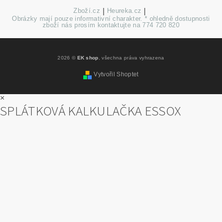
Zboží.cz
|
Heureka.cz
|
Obrázky mají pouze informativní charakter. * ohledně dostupnosti
zboží nás prosím kontaktujte na 774 720 820
2026 ©
EK shop
, všechna práva vyhrazena
Vytvořil Shoptet
×
SPLÁTKOVÁ KALKULAČKA ESSOX