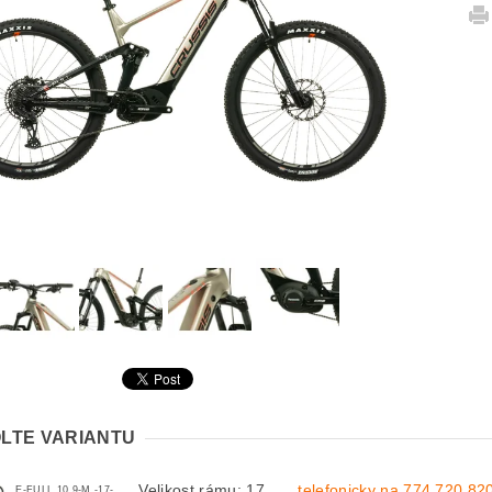
LTE VARIANTU
Velikost rámu: 17
telefonicky na 774 720 82
E-FULL 10.9-M -17-