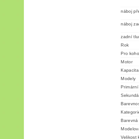
náboj př
náboj za
zadní tl
Rok
Pro koh
Motor
Kapacita
Modely
Primární
Sekundár
Barevno
Kategori
Barevná 
Modelov
Velikost