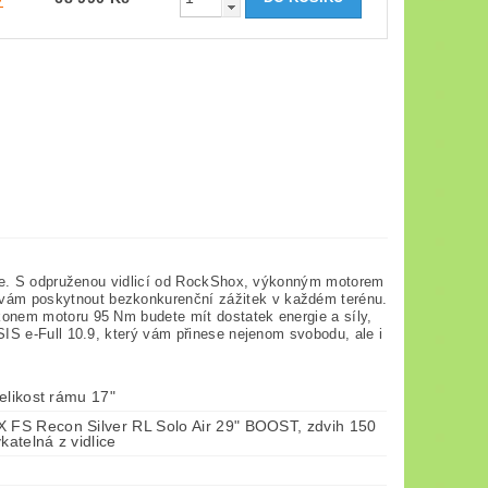
víte. S odpruženou vidlicí od RockShox, výkonným motorem
vám poskytnout bezkonkurenční zážitek v každém terénu.
konem motoru 95 Nm budete mít dostatek energie a síly,
SIS e-Full 10.9, který vám přinese nejenom svobodu, ale i
elikost rámu 17"
S Recon Silver RL Solo Air 29" BOOST, zdvih 150
atelná z vidlice