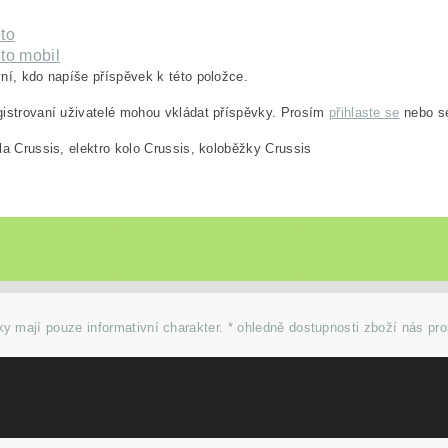
to
to mobil
ní, kdo napíše příspěvek k této položce.
istrovaní uživatelé mohou vkládat příspěvky. Prosím
přihlaste se
nebo 
la Crussis, elektro kolo Crussis, koloběžky Crussis
y mají pouze informativní charakter. * ohledně dostupnosti zboží nás pr