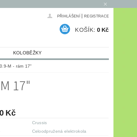
|
PŘIHLÁŠENÍ
REGISTRACE
KOŠÍK:
0 Kč
KOLOBĚŽKY
ELEKTRO
ARCHIV
10.9-M - rám 17"
ÁM 17"
90 Kč
Crussis
e
Celoodpružená elektrokola