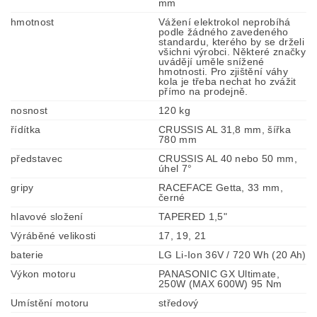
mm
hmotnost
Vážení elektrokol neprobíhá
podle žádného zavedeného
standardu, kterého by se drželi
všichni výrobci. Některé značky
uvádějí uměle snížené
hmotnosti. Pro zjištění váhy
kola je třeba nechat ho zvážit
přímo na prodejně.
nosnost
120 kg
řídítka
CRUSSIS AL 31,8 mm, šířka
780 mm
představec
CRUSSIS AL 40 nebo 50 mm,
úhel 7°
gripy
RACEFACE Getta, 33 mm,
černé
hlavové složení
TAPERED 1,5"
Výráběné velikosti
17, 19, 21
baterie
LG Li-Ion 36V / 720 Wh (20 Ah)
Výkon motoru
PANASONIC GX Ultimate,
250W (MAX 600W) 95 Nm
Umístění motoru
středový