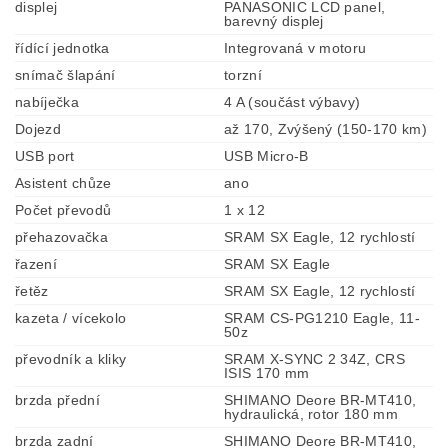
displej
PANASONIC LCD panel,
barevný displej
řídící jednotka
Integrovaná v motoru
snímač šlapání
torzní
nabíječka
4 A (součást výbavy)
Dojezd
až 170, Zvýšený (150-170 km)
USB port
USB Micro-B
Asistent chůze
ano
Počet převodů
1 x 12
přehazovačka
SRAM SX Eagle, 12 rychlostí
řazení
SRAM SX Eagle
řetěz
SRAM SX Eagle, 12 rychlostí
kazeta / vícekolo
SRAM CS-PG1210 Eagle, 11-
50z
převodník a kliky
SRAM X-SYNC 2 34Z, CRS
ISIS 170 mm
brzda přední
SHIMANO Deore BR-MT410,
hydraulická, rotor 180 mm
brzda zadní
SHIMANO Deore BR-MT410,