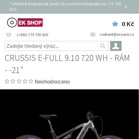
* ohledně dostupnosti zboží nás prosím kontaktujte na 774 720
820
0 Kč
vodhanil@seznam.cz
(+420) 774 720 820
CRUSSIS E-FULL 9.10 720 WH - RÁM
- -21"
Neohodnoceno