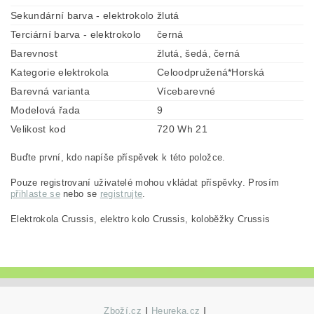
Sekundární barva - elektrokolo
žlutá
Terciární barva - elektrokolo
černá
Barevnost
žlutá, šedá, černá
Kategorie elektrokola
Celoodpružená*Horská
Barevná varianta
Vícebarevné
Modelová řada
9
Velikost kod
720 Wh 21
Buďte první, kdo napíše příspěvek k této položce.
Pouze registrovaní uživatelé mohou vkládat příspěvky. Prosím
přihlaste se
nebo se
registrujte
.
Elektrokola Crussis, elektro kolo Crussis, koloběžky Crussis
Zboží.cz
|
Heureka.cz
|