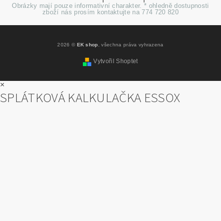
Obrázky mají pouze informativní charakter. * ohledně dostupnosti
zboží nás prosím kontaktujte na 774 720 820
2026 ©
EK shop
, všechna práva vyhrazena
Vytvořil Shoptet
×
SPLÁTKOVÁ KALKULAČKA ESSOX