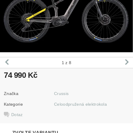
1
z 8
74 990 Kč
Značka
Crussis
Kategorie
Celoodpružená elektrokola
Dotaz
ZVOLTE VARIANTU