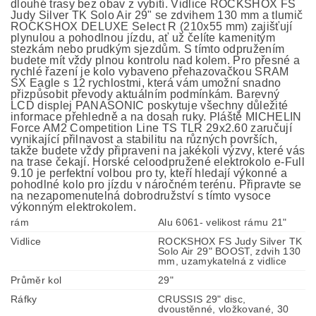
dlouhé trasy bez obav z vybití. Vidlice ROCKSHOX FS
Judy Silver TK Solo Air 29" se zdvihem 130 mm a tlumič
ROCKSHOX DELUXE Select R (210x55 mm) zajišťují
plynulou a pohodlnou jízdu, ať už čelíte kamenitým
stezkám nebo prudkým sjezdům. S tímto odpružením
budete mít vždy plnou kontrolu nad kolem. Pro přesné a
rychlé řazení je kolo vybaveno přehazovačkou SRAM
SX Eagle s 12 rychlostmi, která vám umožní snadno
přizpůsobit převody aktuálním podmínkám. Barevný
LCD displej PANASONIC poskytuje všechny důležité
informace přehledně a na dosah ruky. Pláště MICHELIN
Force AM2 Competition Line TS TLR 29x2.60 zaručují
vynikající přilnavost a stabilitu na různých površích,
takže budete vždy připraveni na jakékoli výzvy, které vás
na trase čekají. Horské celoodpružené elektrokolo e-Full
9.10 je perfektní volbou pro ty, kteří hledají výkonné a
pohodlné kolo pro jízdu v náročném terénu. Připravte se
na nezapomenutelná dobrodružství s tímto vysoce
výkonným elektrokolem.
rám
Alu 6061- velikost rámu 21"
Vidlice
ROCKSHOX FS Judy Silver TK
Solo Air 29" BOOST, zdvih 130
mm, uzamykatelná z vidlice
Průměr kol
29"
Ráfky
CRUSSIS 29" disc,
dvoustěnné, vložkované, 30