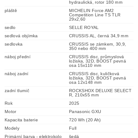
hydraulická, rotor 180 mm
pláště
MICHELIN Force AM2
Competition Line TS TLR
29x2,60
sedlo
SELLE ROYAL
sedlová objímka
CRUSSIS AL, černá 34,9 mm
sedlovka
CRUSSIS se zámkem, 30,9,
350 nebo 400 mm
náboj přední
CRUSSIS disc, průmyslová
ložiska, 32D, BOOST pevná
osa 15x110 mm
náboj zadní
CRUSSIS disc, kuličková
ložiska, 32D, BOOST pevná
osa 12x148 mm
zadní tlumič
ROCKSHOX DELUXE SELECT
R, 210x55 mm
Rok
2025
Motor
Panasonic GXU
Kapacita baterie
720 Wh (20 Ah)
Modely
Full
Primární barva - elektrokolo
šedá