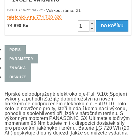
Velikost rámu: 21
E-FULL 9.10--720 WH- -21-
telefonicky na 774 720 820
74 990 Kč
POPIS
PARAMETRY
ZNAČKA
DISKUZE
Horské celoodpružené elektrokolo e-Full 9.10: Spojení
výkonu a pohodlí Zažijte dobrodružství na novém
horském celoodpruženém elektrokole e-Full 9.10. Toto
kolo je navrženo pro ty, kteří hledají kombinaci výkonu,
pohodlí a spolehlivosti při jízdě v náročném terénu. S
výkonným motorem PANASONIC GX Ultimate s točivým
momentem 95 Nm budete mít k dispozici dostatek síly
pro překonání jakéhokoli terénu. Baterie LG 720 Wh (20
Ah) poskytuje dlouhý dojezd, takže se můžete vydat na