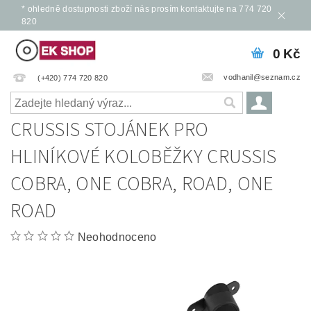
* ohledně dostupnosti zboží nás prosím kontaktujte na 774 720
820
0 Kč
vodhanil@seznam.cz
(+420) 774 720 820
CRUSSIS STOJÁNEK PRO
HLINÍKOVÉ KOLOBĚŽKY CRUSSIS
COBRA, ONE COBRA, ROAD, ONE
ROAD
Neohodnoceno