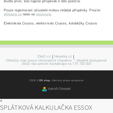
Buďte první, kdo napíše příspěvek k této položce.
Pouze registrovaní uživatelé mohou vkládat příspěvky. Prosím
přihlaste se
nebo se
registrujte
.
Elektrokola Crussis, elektro kolo Crussis, koloběžky Crussis
Zboží.cz
|
Heureka.cz
|
Obrázky mají pouze informativní charakter. * ohledně dostupnosti
zboží nás prosím kontaktujte na 774 720 820
2026 ©
EK shop
, všechna práva vyhrazena
Vytvořil Shoptet
×
SPLÁTKOVÁ KALKULAČKA ESSOX