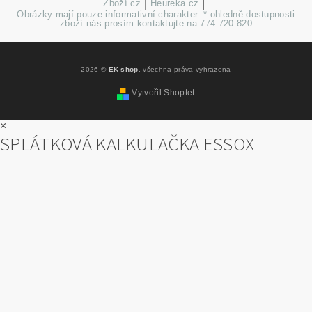
Zboží.cz
|
Heureka.cz
|
Obrázky mají pouze informativní charakter. * ohledně dostupnosti
zboží nás prosím kontaktujte na 774 720 820
2026 ©
EK shop
, všechna práva vyhrazena
Vytvořil Shoptet
×
SPLÁTKOVÁ KALKULAČKA ESSOX