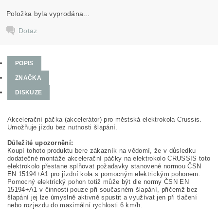
Položka byla vyprodána...
Dotaz
POPIS
ZNAČKA
DISKUZE
Akcelerační páčka (akcelerátor) pro městská elektrokola Crussis.
Umožňuje jízdu bez nutnosti šlapání.
Důležité upozornění:
Koupí tohoto produktu bere zákazník na vědomí, že v důsledku
dodatečné montáže akcelerační páčky na elektrokolo CRUSSIS toto
elektrokolo přestane splňovat požadavky stanovené normou ČSN
EN 15194+A1 pro jízdní kola s pomocným elektrickým pohonem.
Pomocný elektrický pohon totiž může být dle normy ČSN EN
15194+A1 v činnosti pouze při současném šlapání, přičemž bez
šlapání jej lze úmyslně aktivně spustit a využívat jen při tlačení
nebo rozjezdu do maximální rychlosti 6 km/h.