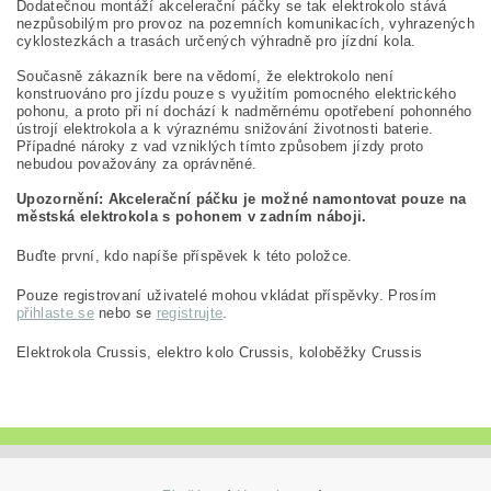
Dodatečnou montáží akcelerační páčky se tak elektrokolo stává
nezpůsobilým pro provoz na pozemních komunikacích, vyhrazených
cyklostezkách a trasách určených výhradně pro jízdní kola.
Současně zákazník bere na vědomí, že elektrokolo není
konstruováno pro jízdu pouze s využitím pomocného elektrického
pohonu, a proto při ní dochází k nadměrnému opotřebení pohonného
ústrojí elektrokola a k výraznému snižování životnosti baterie.
Případné nároky z vad vzniklých tímto způsobem jízdy proto
nebudou považovány za oprávněné.
Upozornění: Akcelerační páčku je možné namontovat pouze na
městská elektrokola s pohonem v zadním náboji.
Buďte první, kdo napíše příspěvek k této položce.
Pouze registrovaní uživatelé mohou vkládat příspěvky. Prosím
přihlaste se
nebo se
registrujte
.
Elektrokola Crussis, elektro kolo Crussis, koloběžky Crussis