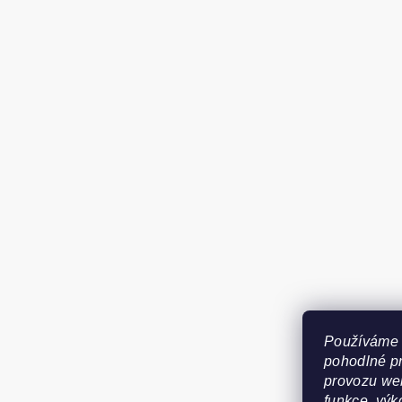
Používáme 
pohodlné pr
provozu web
funkce, výk