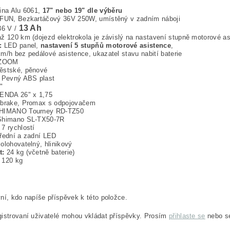
tina Alu 6061,
17" nebo 19" dle výběru
FUN, Bezkartáčový 36V 250W, umístěný v zadním náboji
13 Ah
6 V /
až 120 km (dojezd elektrokola je závislý na nastavení stupně motorové asis
:
LED panel,
nastavení 5 stupňů motorové asistence
,
m/h bez pedálové asistence, ukazatel stavu nabití baterie
ZOOM
stské, pěnové
Pevný ABS plast
"
ENDA 26" x 1,75
brake, Promax s odpojovačem
IMANO Tourney RD-TZ50
himano SL-TX50-7R
7 rychlostí
ední a zadní LED
olohovatelný, hlinikový
t:
24 kg (včetně baterie)
120 kg
ní, kdo napíše příspěvek k této položce.
istrovaní uživatelé mohou vkládat příspěvky. Prosím
přihlaste se
nebo 