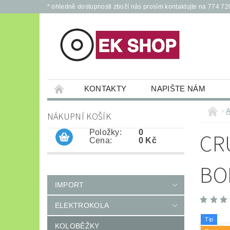
* ohledně dostupnosti zboží nás prosím kontaktujte na 774 72
KONTAKTY
NAPIŠTE NÁM
PŘÍSLUŠENSTVÍ PRO ELEKTROKOLA A KOL
A
NÁKUPNÍ KOŠÍK
JÍZDNÍ KOLA
*
OCHRANNÉ POM
Položky:
0
CRU
Cena:
0 Kč
BO
IMPORT
ELEKTROKOLA
Tip
KOLOBĚŽKY