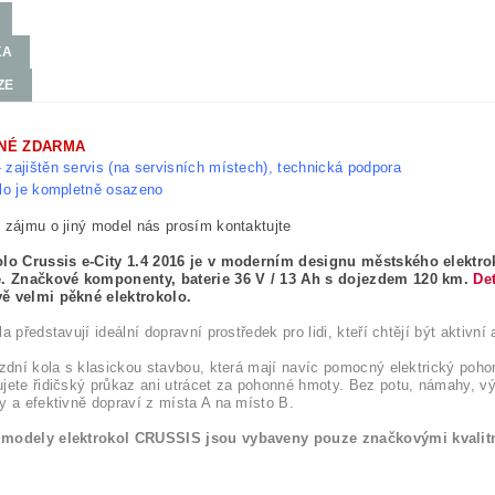
KA
ZE
NÉ ZDARMA
 zajištěn servis (na servisních místech), technická podpora
lo je kompletně osazeno
 zájmu o jiný model nás prosím kontaktujte
olo Crussis e-City 1.4 2016 je v moderním designu městského elekt
e. Značkové komponenty, baterie 36 V / 13 Ah s dojezdem 120 km.
Det
ě velmi pěkné elektrokolo.
a představují ideální dopravní prostředek pro lidi, kteří chtějí být aktivní
ízdní kola s klasickou stavbou, která mají navíc pomocný elektrický pohon
jete řidičský průkaz ani utrácet za pohonné hmoty. Bez potu, námahy, 
y a efektivně dopraví z místa A na místo B.
modely elektrokol CRUSSIS jsou vybaveny pouze značkovými kvalit