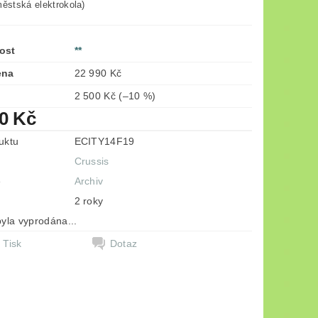
městská elektrokola)
ost
**
ena
22 990 Kč
2 500 Kč
(–10 %)
90 Kč
uktu
ECITY14F19
Crussis
e
Archiv
2 roky
yla vyprodána...
Tisk
Dotaz