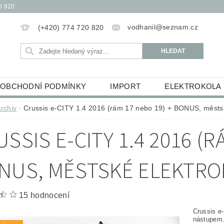
0 820
vodhanil@seznam.cz
(+420) 774 720 820
OBCHODNÍ PODMÍNKY
IMPORT
ELEKTROKOLA
OBĚŽKY
ELEKTROKOLOBĚŽKY
HUDEBNINY
rchiv
Crussis e-CITY 1.4 2016 (rám 17 nebo 19) + BONUS, městsk
ŮCKY
ESSOX PODMÍNKY NÁKUPU NA SPLÁTKY
SSIS E-CITY 1.4 2016 (R
NUS, MĚSTSKÉ ELEKTR
15 hodnocení
Crussis e
nástupem.