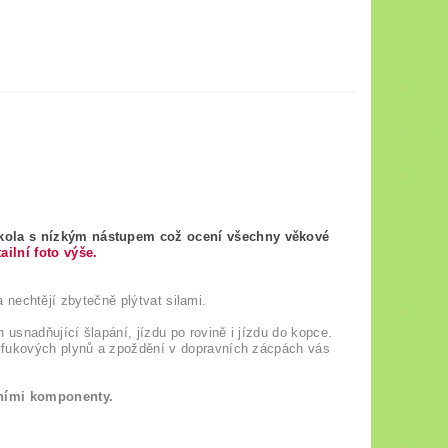
rokola s nízkým nástupem což ocení všechny věkové
ailní foto výše.
 a nechtějí zbytečně plýtvat silami.
 usnadňující šlapání, jízdu po rovině i jízdu do kopce.
výfukových plynů a zpoždění v dopravních zácpách vás
ními komponenty.