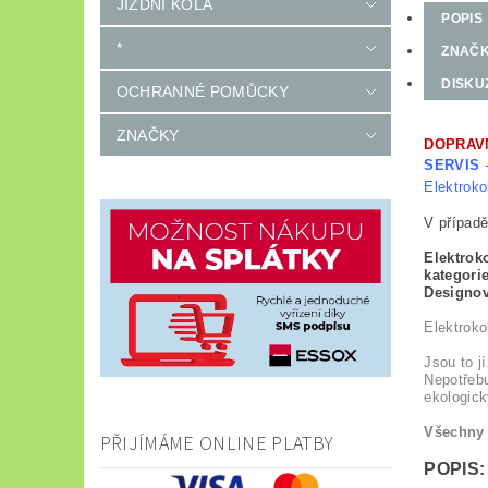
JÍZDNÍ KOLA
POPIS
*
ZNAČ
DISKU
OCHRANNÉ POMŮCKY
ZNAČKY
DOPRAV
SERVIS
-
Elektroko
V případě
Elektrok
kategori
Designov
Elektrokol
Jsou to j
Nepotřebu
ekologick
Všechny 
PŘIJÍMÁME ONLINE PLATBY
POPIS: