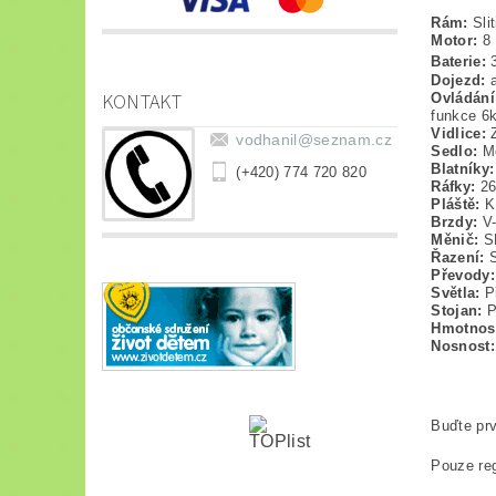
Rám:
Sli
Motor:
8 
Baterie:
3
Dojezd:
KONTAKT
Ovládání
funkce 6k
Vidlice:
vodhanil
@
seznam.cz
Sedlo:
Mě
Blatníky:
(+420) 774 720 820
Ráfky:
26
Pláště:
K
Brzdy:
V-
Měnič:
SH
Řazení:
S
Převody:
Světla:
Př
Stojan:
P
Hmotnos
Nosnost:
Buďte prv
Pouze reg