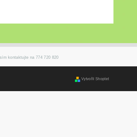
osím kontaktujte na 774 720 820
Vytvořil Shoptet