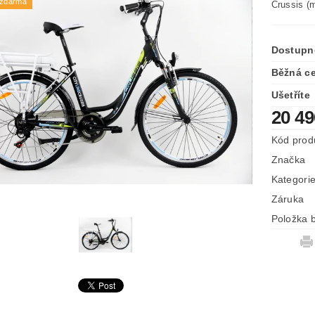
 zdarma
Crussis (
Dostupn
Běžná c
Ušetříte
20 4
Kód prod
Značka
Kategori
Záruka
Položka b