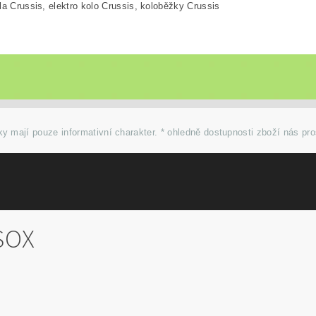
la Crussis, elektro kolo Crussis, koloběžky Crussis
y mají pouze informativní charakter. * ohledně dostupnosti zboží nás pr
SOX