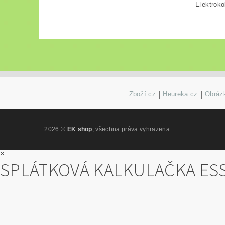
Elektroko
Zboží.cz
|
Heureka.cz
|
Obrázk
2026 ©
EK shop
, všechna práva vyhrazena
×
SPLÁTKOVÁ KALKULAČKA ES