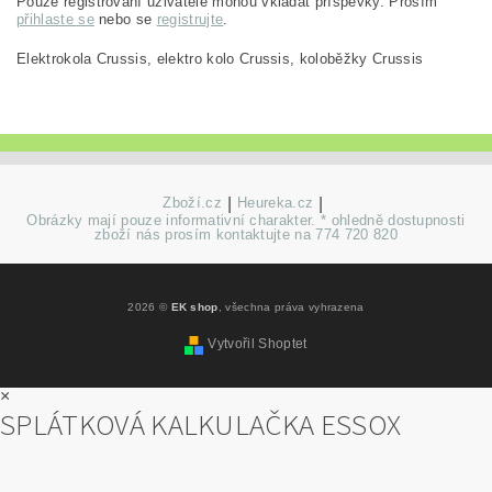
Pouze registrovaní uživatelé mohou vkládat příspěvky. Prosím
přihlaste se
nebo se
registrujte
.
Elektrokola Crussis, elektro kolo Crussis, koloběžky Crussis
Zboží.cz
|
Heureka.cz
|
Obrázky mají pouze informativní charakter. * ohledně dostupnosti
zboží nás prosím kontaktujte na 774 720 820
2026 ©
EK shop
, všechna práva vyhrazena
Vytvořil Shoptet
×
SPLÁTKOVÁ KALKULAČKA ESSOX