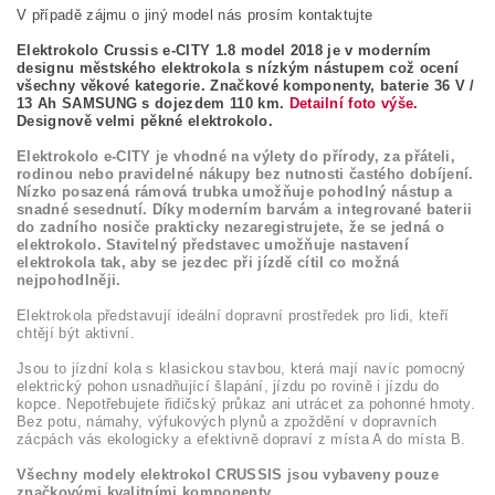
V případě zájmu o jiný model nás prosím kontaktujte
Elektrokolo Crussis e-CITY 1.8 model 2018 je v moderním
designu městského elektrokola s nízkým nástupem což ocení
všechny věkové kategorie. Značkové komponenty, baterie 36 V /
13 Ah SAMSUNG s dojezdem 110 km.
Detailní foto výše.
Designově velmi pěkné elektrokolo.
Elektrokolo e-CITY je vhodné na výlety do přírody, za přáteli,
rodinou nebo pravidelné nákupy bez nutnosti častého dobíjení.
Nízko posazená rámová trubka umožňuje pohodlný nástup a
snadné sesednutí. Díky moderním barvám a integrované baterii
do zadního nosiče prakticky nezaregistrujete, že se jedná o
elektrokolo. Stavitelný představec umožňuje nastavení
elektrokola tak, aby se jezdec při jízdě cítil co možná
nejpohodlněji.
Elektrokola představují ideální dopravní prostředek pro lidi, kteří
chtějí být aktivní.
Jsou to jízdní kola s klasickou stavbou, která mají navíc pomocný
elektrický pohon usnadňující šlapání, jízdu po rovině i jízdu do
kopce. Nepotřebujete řidičský průkaz ani utrácet za pohonné hmoty.
Bez potu, námahy, výfukových plynů a zpoždění v dopravních
zácpách vás ekologicky a efektivně dopraví z místa A do místa B.
Všechny modely elektrokol CRUSSIS jsou vybaveny pouze
značkovými kvalitními komponenty.