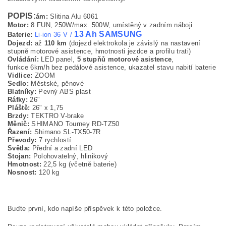
POPIS:
ám:
Slitina Alu 6061
Motor:
8 FUN, 250W/max. 500W, umístěný v zadním náboji
13 Ah
SAMSUNG
Baterie:
Li-ion 36 V /
Dojezd:
až
110 km
(dojezd elektrokola je závislý na nastavení
stupně motorové asistence, hmotnosti jezdce a profilu trati)
Ovládání:
LED panel,
5 stupňů motorové asistence
,
funkce 6km/h bez pedálové asistence, ukazatel stavu nabití baterie
Vidlice:
ZOOM
Sedlo:
Městské, pěnové
Blatníky:
Pevný ABS plast
Ráfky:
26"
Pláště:
26" x 1,75
Brzdy:
TEKTRO V-brake
Měnič:
SHIMANO Tourney RD-TZ50
Řazení:
Shimano SL-TX50-7R
Převody:
7 rychlostí
Světla:
Přední a zadní LED
Stojan:
Polohovatelný, hlinikový
Hmotnost:
22,5 kg (včetně baterie)
Nosnost:
120 kg
Buďte první, kdo napíše příspěvek k této položce.