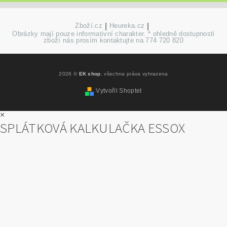
Zboží.cz
|
Heureka.cz
|
Obrázky mají pouze informativní charakter. * ohledně dostupnosti
zboží nás prosím kontaktujte na 774 720 820
2026 ©
EK shop
, všechna práva vyhrazena
Vytvořil Shoptet
×
SPLÁTKOVÁ KALKULAČKA ESSOX