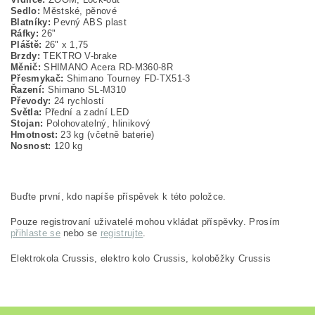
Sedlo:
Městské, pěnové
Blatníky:
Pevný ABS plast
Ráfky:
26"
Pláště:
26" x 1,75
Brzdy:
TEKTRO V-brake
Měnič:
SHIMANO Acera RD-M360-8R
Přesmykač:
Shimano Tourney FD-TX51-3
Řazení:
Shimano SL-M310
Převody:
24 rychlostí
Světla:
Přední a zadní LED
Stojan:
Polohovatelný, hlinikový
Hmotnost:
23 kg (včetně baterie)
Nosnost:
120 kg
Buďte první, kdo napíše příspěvek k této položce.
Pouze registrovaní uživatelé mohou vkládat příspěvky. Prosím
přihlaste se
nebo se
registrujte
.
Elektrokola Crussis, elektro kolo Crussis, koloběžky Crussis