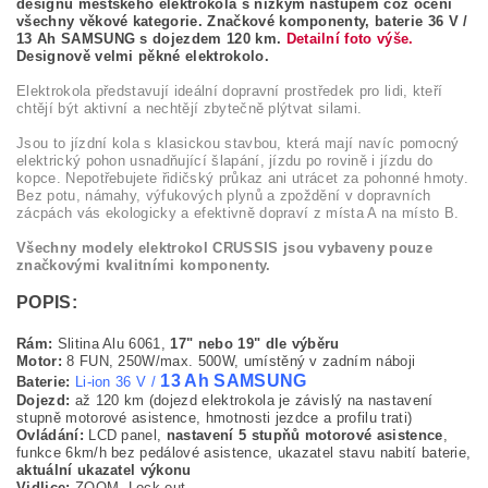
designu městského elektrokola s nízkým nástupem což ocení
všechny věkové kategorie. Značkové komponenty, baterie 36 V /
13 Ah SAMSUNG s dojezdem 120 km.
Detailní foto výše.
Designově velmi pěkné elektrokolo.
Elektrokola představují ideální dopravní prostředek pro lidi, kteří
chtějí být aktivní a nechtějí zbytečně plýtvat silami.
Jsou to jízdní kola s klasickou stavbou, která mají navíc pomocný
elektrický pohon usnadňující šlapání, jízdu po rovině i jízdu do
kopce. Nepotřebujete řidičský průkaz ani utrácet za pohonné hmoty.
Bez potu, námahy, výfukových plynů a zpoždění v dopravních
zácpách vás ekologicky a efektivně dopraví z místa A na místo B.
Všechny modely elektrokol CRUSSIS jsou vybaveny pouze
značkovými kvalitními komponenty.
POPIS:
Rám:
Slitina Alu 6061,
17" nebo 19" dle výběru
Motor:
8 FUN, 250W/max. 500W, umístěný v zadním náboji
13 Ah
SAMSUNG
Baterie:
Li-ion 36 V /
Dojezd:
až 120 km (dojezd elektrokola je závislý na nastavení
stupně motorové asistence, hmotnosti jezdce a profilu trati)
Ovládání:
LCD panel,
nastavení 5 stupňů motorové asistence
,
funkce 6km/h bez pedálové asistence, ukazatel stavu nabití baterie,
aktuální ukazatel výkonu
Vidlice:
ZOOM, Lock-out