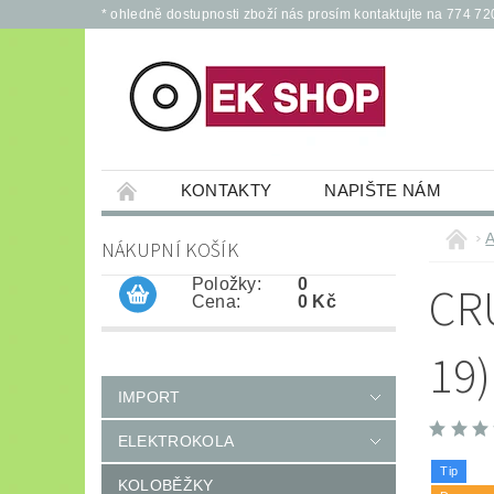
* ohledně dostupnosti zboží nás prosím kontaktujte na 774 72
KONTAKTY
NAPIŠTE NÁM
PŘÍSLUŠENSTVÍ PRO ELEKTROKOLA A KOL
A
NÁKUPNÍ KOŠÍK
JÍZDNÍ KOLA
*
OCHRANNÉ POM
Položky:
0
CR
Cena:
0 Kč
19
IMPORT
ELEKTROKOLA
Tip
KOLOBĚŽKY