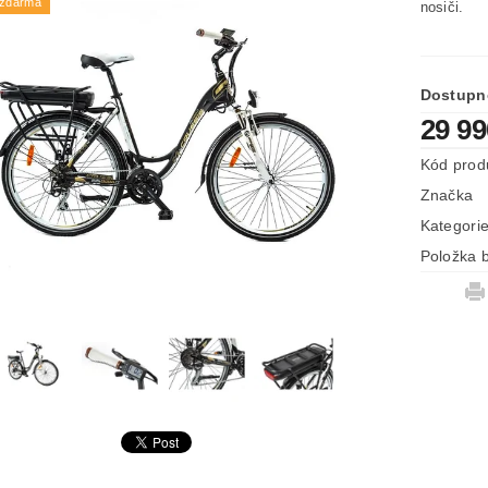
 zdarma
nosiči.
Dostupn
29 9
Kód prod
Značka
Kategori
Položka b