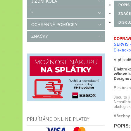
JÍZDNÍ KOLA
POPIS
*
ZNAČ
DISKU
OCHRANNÉ POMŮCKY
ZNAČKY
DOPRAV
SERVIS
-
Elektroko
V případě
Elektrok
věkové k
Designov
Elektrokol
Jsou to j
Nepotřebu
ekologick
Všechny 
PŘIJÍMÁME ONLINE PLATBY
POPIS: