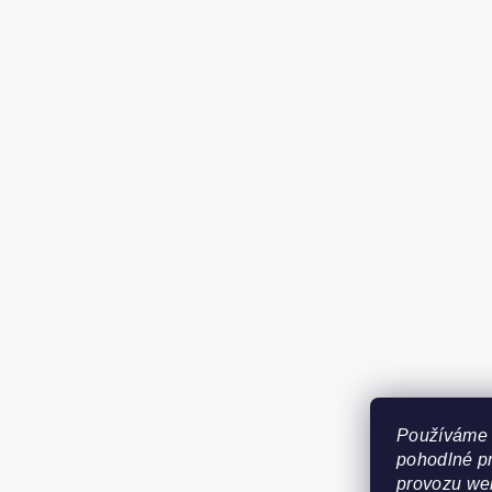
Používáme 
pohodlné pr
provozu web