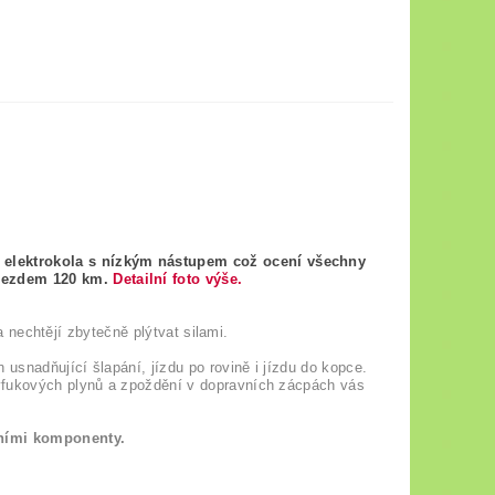
 elektrokola s nízkým nástupem což ocení všechny
ojezdem 120 km.
Detailní foto výše.
 a nechtějí zbytečně plýtvat silami.
 usnadňující šlapání, jízdu po rovině i jízdu do kopce.
výfukových plynů a zpoždění v dopravních zácpách vás
ními komponenty.