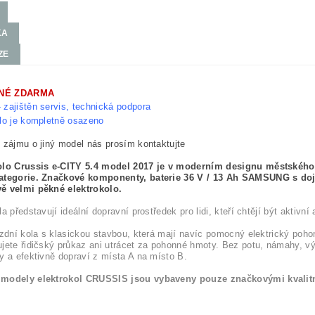
KA
ZE
NÉ ZDARMA
 zajištěn servis, technická podpora
lo je kompletně osazeno
 zájmu o jiný model nás prosím kontaktujte
olo Crussis e-CITY 5.4 model 2017 je v moderním designu městského
ategorie. Značkové komponenty, baterie 36 V / 13 Ah SAMSUNG s d
ě velmi pěkné elektrokolo.
a představují ideální dopravní prostředek pro lidi, kteří chtějí být aktivní
ízdní kola s klasickou stavbou, která mají navíc pomocný elektrický pohon
jete řidičský průkaz ani utrácet za pohonné hmoty. Bez potu, námahy, 
y a efektivně dopraví z místa A na místo B.
modely elektrokol CRUSSIS jsou vybaveny pouze značkovými kvalit