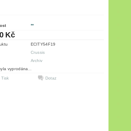
ost
**
90 Kč
uktu
ECITY54F19
Crussis
e
Archiv
yla vyprodána...
Tisk
Dotaz