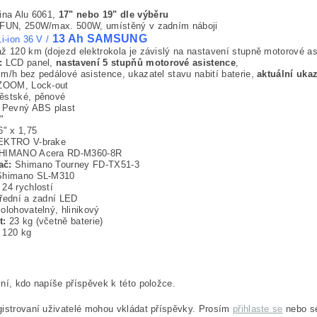
tina Alu 6061,
17" nebo 19" dle výběru
FUN, 250W/max. 500W, umístěný v zadním náboji
13 Ah
SAMSUNG
Li-ion 36 V /
až 120 km (dojezd elektrokola je závislý na nastavení stupně motorové asis
:
LCD panel,
nastavení 5 stupňů motorové asistence
,
m/h bez pedálové asistence, ukazatel stavu nabití baterie,
aktuální uka
OOM, Lock-out
stské, pěnové
Pevný ABS plast
"
" x 1,75
KTRO V-brake
IMANO Acera RD-M360-8R
ač:
Shimano Tourney FD-TX51-3
himano SL-M310
24 rychlostí
ední a zadní LED
olohovatelný, hlinikový
t:
23 kg (včetně baterie)
120 kg
ní, kdo napíše příspěvek k této položce.
istrovaní uživatelé mohou vkládat příspěvky. Prosím
přihlaste se
nebo 