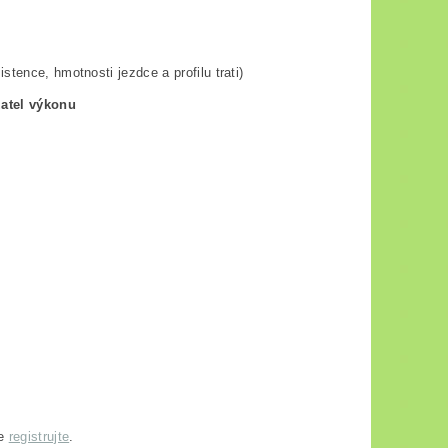
tence, hmotnosti jezdce a profilu trati)
zatel výkonu
se
registrujte
.