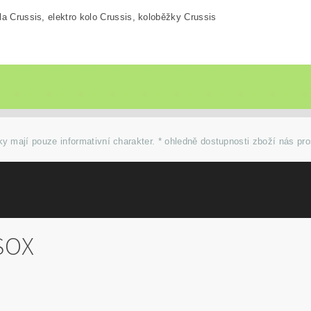
la Crussis, elektro kolo Crussis, koloběžky Crussis
y mají pouze informativní charakter. * ohledně dostupnosti zboží nás pr
SOX