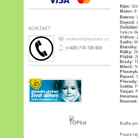
Rám:
Sli
Motor:
8 
Baterie:
Dojezd:
KONTAKT
Ovládání
funkce 6k
Vidlice:
Z
vodhanil
@
seznam.cz
Sedlo:
Mě
Blatníky:
(+420) 774 720 820
Ráfky:
26
Pláště:
26
Brzdy:
TE
Měnič:
SH
Přesmyk
Řazení:
S
Převody:
Světla:
Př
Stojan:
P
Hmotnos
Nosnost:
Buďte prv
Pouze reg