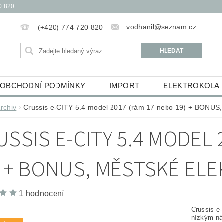
0 820
vodhanil@seznam.cz
(+420) 774 720 820
OBCHODNÍ PODMÍNKY
IMPORT
ELEKTROKOLA
OBĚŽKY
ELEKTROKOLOBĚŽKY
HUDEBNINY
rchiv
Crussis e-CITY 5.4 model 2017 (rám 17 nebo 19) + BONUS, 
ŮCKY
ESSOX PODMÍNKY NÁKUPU NA SPLÁTKY
USSIS E-CITY 5.4 MODEL 
) + BONUS, MĚSTSKÉ EL
1 hodnocení
Crussis e
nízkým ná