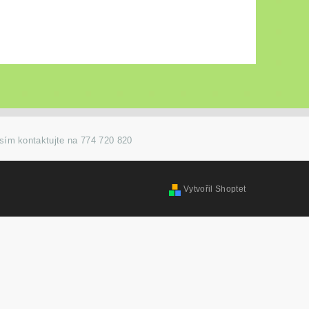
osím kontaktujte na 774 720 820
Vytvořil Shoptet