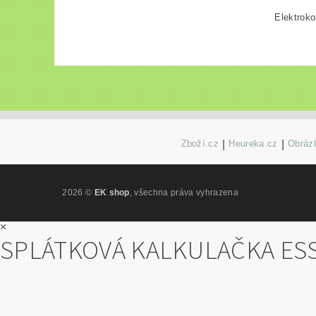
Elektroko
Zboží.cz
|
Heureka.cz
|
Obrázk
2026 ©
EK shop
, všechna práva vyhrazena
×
SPLÁTKOVÁ KALKULAČKA ES