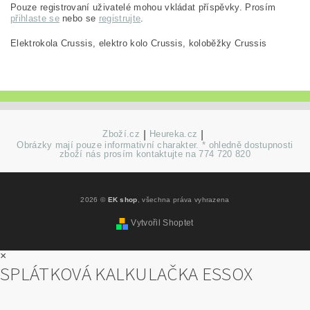
Pouze registrovaní uživatelé mohou vkládat příspěvky. Prosím
přihlaste se
nebo se
registrujte
.
Elektrokola Crussis, elektro kolo Crussis, koloběžky Crussis
Zboží.cz
|
Heureka.cz
|
Obrázky mají pouze informativní charakter. * ohledně dostupnosti
zboží nás prosím kontaktujte na 774 720 820
2026 ©
EK shop
, všechna práva vyhrazena
Vytvořil Shoptet
×
SPLÁTKOVÁ KALKULAČKA ESSOX