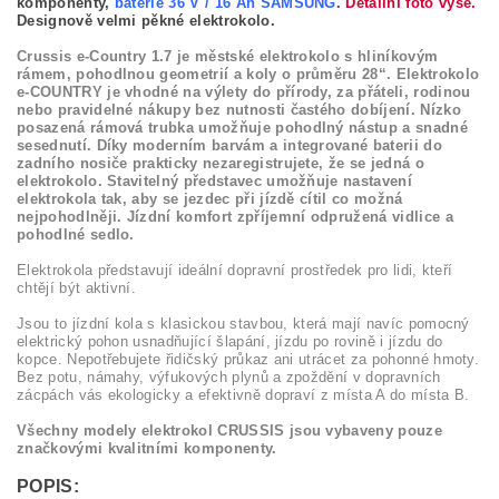
komponenty,
baterie 36 V / 16 Ah SAMSUNG
.
Detailní foto výše.
Designově velmi pěkné elektrokolo.
Crussis e-Country 1.7 je městské elektrokolo s hliníkovým
rámem, pohodlnou geometrií a koly o průměru 28“. Elektrokolo
e-COUNTRY je vhodné na výlety do přírody, za přáteli, rodinou
nebo pravidelné nákupy bez nutnosti častého dobíjení. Nízko
posazená rámová trubka umožňuje pohodlný nástup a snadné
sesednutí. Díky moderním barvám a integrované baterii do
zadního nosiče prakticky nezaregistrujete, že se jedná o
elektrokolo. Stavitelný představec umožňuje nastavení
elektrokola tak, aby se jezdec při jízdě cítil co možná
nejpohodlněji. Jízdní komfort zpříjemní odpružená vidlice a
pohodlné sedlo.
Elektrokola představují ideální dopravní prostředek pro lidi, kteří
chtějí být aktivní.
Jsou to jízdní kola s klasickou stavbou, která mají navíc pomocný
elektrický pohon usnadňující šlapání, jízdu po rovině i jízdu do
kopce. Nepotřebujete řidičský průkaz ani utrácet za pohonné hmoty.
Bez potu, námahy, výfukových plynů a zpoždění v dopravních
zácpách vás ekologicky a efektivně dopraví z místa A do místa B.
Všechny modely elektrokol CRUSSIS jsou vybaveny pouze
značkovými kvalitními komponenty.
POPIS: