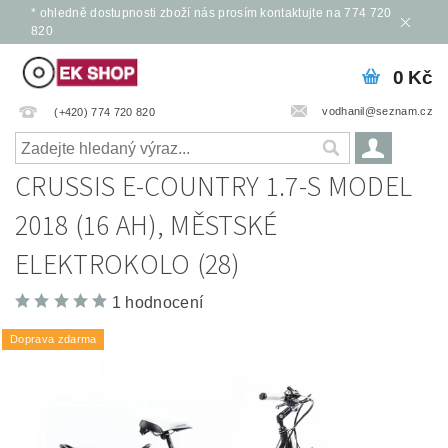
* ohledně dostupnosti zboží nás prosím kontaktujte na 774 720
820
0 Kč
vodhanil@seznam.cz
(+420) 774 720 820
CRUSSIS E-COUNTRY 1.7-S MODEL
2018 (16 AH), MĚSTSKÉ
ELEKTROKOLO (28)
1 hodnocení
Doprava zdarma