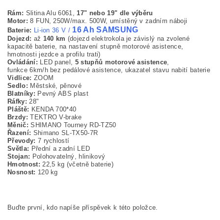
Rám:
Slitina Alu 6061,
17" nebo 19" dle výběru
Motor:
8 FUN, 250W/max. 500W, umístěný v zadním náboji
16 Ah
SAMSUNG
Baterie:
Li-ion 36 V /
Dojezd:
až
140 km
(dojezd elektrokola je závislý na zvolené
kapacitě baterie, na nastavení stupně motorové asistence,
hmotnosti jezdce a profilu trati)
Ovládání:
LED panel,
5 stupňů motorové asistence
,
funkce 6km/h bez pedálové asistence, ukazatel stavu nabití baterie
Vidlice:
ZOOM
Sedlo:
Městské, pěnové
Blatníky:
Pevný ABS plast
Ráfky:
28"
Pláště:
KENDA 700*40
Brzdy:
TEKTRO V-brake
Měnič:
SHIMANO Tourney RD-TZ50
Řazení:
Shimano SL-TX50-7R
Převody:
7 rychlostí
Světla:
Přední a zadní LED
Stojan:
Polohovatelný, hlinikový
Hmotnost:
22,5 kg (včetně baterie)
Nosnost:
120 kg
Buďte první, kdo napíše příspěvek k této položce.