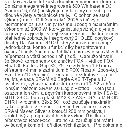
špičkový výkon, lehkost a komfort v náročném terénu.
Do rámu elegantně integrovaná 600 Wh baterie DJI
Avinox (16,7 Ah) poskytuje dostatečný dojezd i pro
dlouhé výlety a technické traily. O pohon se stará
výkonný motor DJI Avinox M1 2025 s točivým
momentem až 120 Nm (v režimu Boost) a maximálním
výkonem až 1000 W, který zajišťuje svižné a plynulé
rozjezdy a výjezdy i v nejtěžším terénu. Jízdní režimy
přehledně zobrazuje integrovaný 2" OLED dotykový
displej DJI Avinox DP100, který zároveň umožňuje
jednoduchou kontrolu funkcí díky bezdrátovému
ovladači umístěnému na řídítkách pro ještě snazší volbu
přípomoci a větší pohodlí při jízdě. Odpružení tvoří
špičkové komponenty od značky FOX – vidlice FOX
Float 36 Factory Grip X2, 29" se zdvihem 160 mm a
offsetem 44 mm a zadní tlumič FOX Float X, 2pos-Adj,
Evol LV (210x55 mm). Přesné a bezdrátové řazení
zajišťuje sada SRAM X0 Eagle AXS T-Type s 12
rychlostmi, vybavená robustní kazetou 10–52 zubů a
lehkým řetězem SRAM X0 Eagle Flattop. Kola jsou
osazena lehkými a pevnými karbonovými ráfky FSA E-
MTB i29 Carbon a plášti MAXXIS ASSEGAI a MINION
DHR II v rozměru 29x2,50", což zaručuje maximální
trakci a jistotu v terénu. Přesné hydraulické brzdy
SRAM Maven Silver s kotouči 200 mm poskytují
spolehlivý a progresivní brzdný výkon. Řídítka a
představce RaceFace Turbine AL zaručují optimální
ovládání a komfort i při dlouhých jízdách. Pro dokonalé