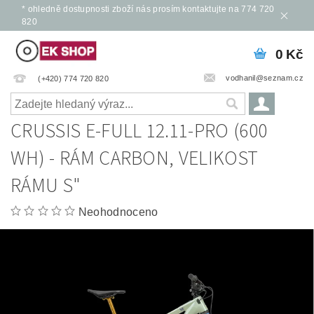
* ohledně dostupnosti zboží nás prosím kontaktujte na 774 720
820
0 Kč
vodhanil@seznam.cz
(+420) 774 720 820
CRUSSIS E-FULL 12.11-PRO (600
WH) - RÁM CARBON, VELIKOST
RÁMU S"
Neohodnoceno