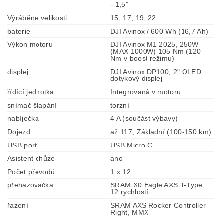
- 1,5"
Výráběné velikosti
15, 17, 19, 22
baterie
DJI Avinox / 600 Wh (16,7 Ah)
Výkon motoru
DJI Avinox M1 2025, 250W
(MAX 1000W) 105 Nm (120
Nm v boost režimu)
displej
DJI Avinox DP100, 2" OLED
dotykový displej
řídící jednotka
Integrovaná v motoru
snímač šlapání
torzní
nabíječka
4 A (součást výbavy)
Dojezd
až 117, Základní (100-150 km)
USB port
USB Micro-C
Asistent chůze
ano
Počet převodů
1 x 12
přehazovačka
SRAM X0 Eagle AXS T-Type,
12 rychlostí
řazení
SRAM AXS Rocker Controller
Right, MMX