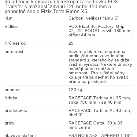
doladění je k dispozici teleskopická sedlovka FOX
Transfer s možností zdvihu 120 nebo 150 mm a
pohodlné sedlo Fizik Terra Ridon X5.
rám
Carbon, velikost rámu S"
Vidlice
FOX Float 36, Factory, Grip
X2, 29" BOOST, zdvih 160 mm,
offset 44 mm
Průměr kol
29"
hmotnost
Vážení elektrokol neprobíhá
podle žádného zavedeného
standardu, kterého by se drželi
všichni výrobci. Některé značky
uvádějí uměle snížené
hmotnosti. Pro zjištění váhy
kola je třeba nechat ho zvážit
přímo na prodejně.
nosnost
120 kg
řídítka
RACEFACE Turbine AL 35 mm,
šířka 780 mm, rise 40 mm
představec
RACEFACE Turbine AL 40 mm,
úhel 0°
gripy
RACEFACE Getta, 30 a 33
mm, černé
hlavové složení
FSA NO.57/52 TAPERED 1 1/8"