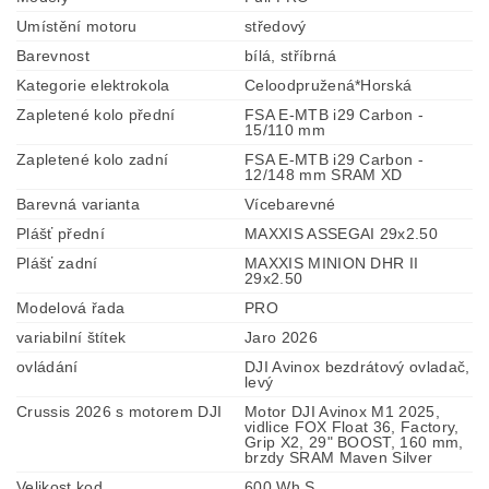
Umístění motoru
středový
Barevnost
bílá, stříbrná
Kategorie elektrokola
Celoodpružená*Horská
Zapletené kolo přední
FSA E-MTB i29 Carbon -
15/110 mm
Zapletené kolo zadní
FSA E-MTB i29 Carbon -
12/148 mm SRAM XD
Barevná varianta
Vícebarevné
Plášť přední
MAXXIS ASSEGAI 29x2.50
Plášť zadní
MAXXIS MINION DHR II
29x2.50
Modelová řada
PRO
variabilní štítek
Jaro 2026
ovládání
DJI Avinox bezdrátový ovladač,
levý
Crussis 2026 s motorem DJI
Motor DJI Avinox M1 2025,
vidlice FOX Float 36, Factory,
Grip X2, 29" BOOST, 160 mm,
brzdy SRAM Maven Silver
Velikost kod
600 Wh S