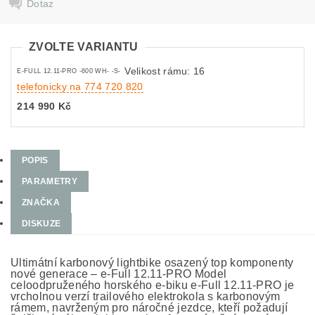
Dotaz
ZVOLTE VARIANTU
Velikost rámu: 16
E-FULL 12.11-PRO -600 WH- -S-
telefonicky na 774 720 820
214 990 Kč
POPIS
PARAMETRY
ZNAČKA
DISKUZE
Ultimátní karbonový lightbike osazený top komponenty
nové generace – e-Full 12.11-PRO Model
celoodpruženého horského e-biku e-Full 12.11-PRO je
vrcholnou verzí trailového elektrokola s karbonovým
rámem, navrženým pro náročné jezdce, kteří požadují