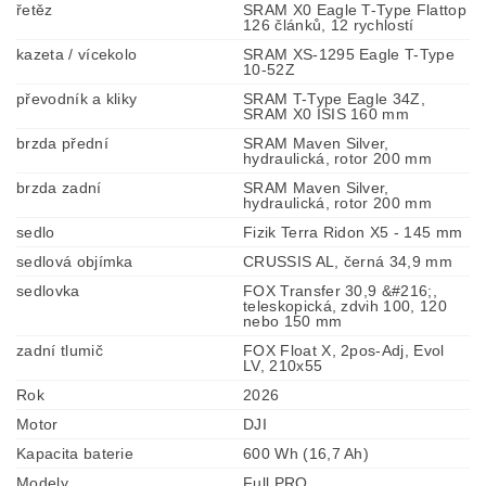
řetěz
SRAM X0 Eagle T-Type Flattop
126 článků, 12 rychlostí
kazeta / vícekolo
SRAM XS-1295 Eagle T-Type
10-52Z
převodník a kliky
SRAM T-Type Eagle 34Z,
SRAM X0 ISIS 160 mm
brzda přední
SRAM Maven Silver,
hydraulická, rotor 200 mm
brzda zadní
SRAM Maven Silver,
hydraulická, rotor 200 mm
sedlo
Fizik Terra Ridon X5 - 145 mm
sedlová objímka
CRUSSIS AL, černá 34,9 mm
sedlovka
FOX Transfer 30,9 &#216;,
teleskopická, zdvih 100, 120
nebo 150 mm
zadní tlumič
FOX Float X, 2pos-Adj, Evol
LV, 210x55
Rok
2026
Motor
DJI
Kapacita baterie
600 Wh (16,7 Ah)
Modely
Full PRO