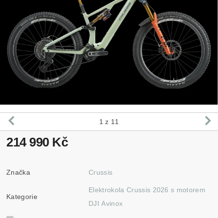
1
z 11
214 990 Kč
Značka
Crussis
Elektrokola Crussis 2026 s motorem
Kategorie
DJI Avinox