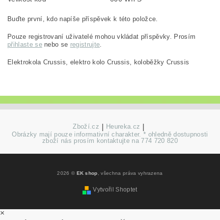
Buďte první, kdo napíše příspěvek k této položce.
Pouze registrovaní uživatelé mohou vkládat příspěvky. Prosím
přihlaste se
nebo se
registrujte
.
Elektrokola Crussis, elektro kolo Crussis, koloběžky Crussis
Zboží.cz
|
Heureka.cz
|
Obrázky mají pouze informativní charakter. * ohledně dostupnosti
zboží nás prosím kontaktujte na 774 720 820
2026 ©
EK shop
, všechna práva vyhrazena
Vytvořil Shoptet
×