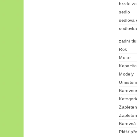
brzda za
sedlo
sedlová 
sedlovka
zadní tl
Rok
Motor
Kapacita
Modely
Umístěn
Barevno
Kategori
Zapleten
Zapleten
Barevná 
Plášť př