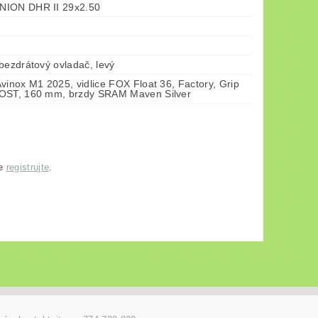
NION DHR II 29x2.50
bezdrátový ovladač, levý
vinox M1 2025, vidlice FOX Float 36, Factory, Grip
OST, 160 mm, brzdy SRAM Maven Silver
se
registrujte
.