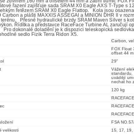
 se zdvihem 160 mm a offsetem 44 mm a zadní tlumič FOX F
átové řazení zajišťuje sada SRAM X0 Eagle AXS T-Type s 12
lehkým řetězem SRAM X0 Eagle Flattop. Kola jsou osazena 
 Carbon a plášti MAXXIS ASSEGAI a MINION DHR II v rozměr
 v terénu. Přesné hydraulické brzdy SRAM Maven Silver s kot
výkon. Řídítka a představce RaceFace Turbine AL zaručují opt
. Pro dokonalé doladění je k dispozici teleskopická sedlov
hodlné sedlo Fizik Terra Ridon X5.
Carbon, ve
FOX Float 
offset 44 
ol
29"
t
Vážení ele
standardu, 
uvádějí umě
nechat ho z
120 kg
RACEFACE T
ec
RACEFACE T
RACEFACE 
složení
FSA NO.57/
 velikosti
15, 17, 19,