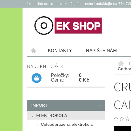
* ohledně dostupnosti zboží nás prosím kontaktujte na 774 72
KONTAKTY
NAPIŠTE NÁM
PŘÍSLUŠENSTVÍ PRO ELEKTROKOLA A KOL
NÁKUPNÍ KOŠÍK
Carbon
JÍZDNÍ KOLA
*
OCHRANNÉ POM
Položky:
0
Cena:
0 Kč
CR
CA
IMPORT
ELEKTROKOLA
Celoodpružená elektrokola