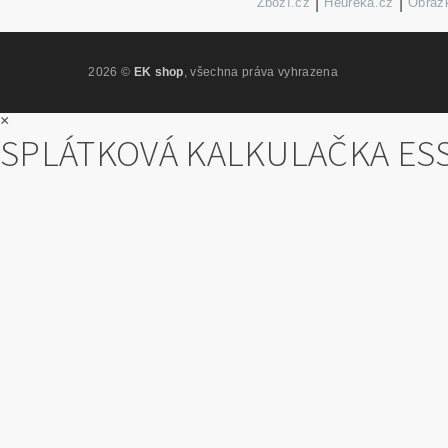
Zboží.cz
|
Heureka.cz
|
Obrázk
2026 ©
EK shop
, všechna práva vyhrazena
×
SPLÁTKOVÁ KALKULAČKA ES