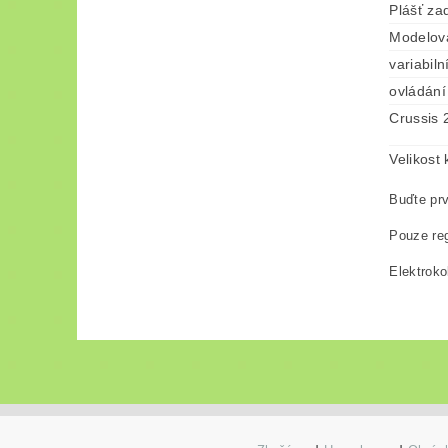
Plášť za
Modelov
variabiln
ovládání
Crussis 
Velikost
Buďte prv
Pouze reg
Elektroko