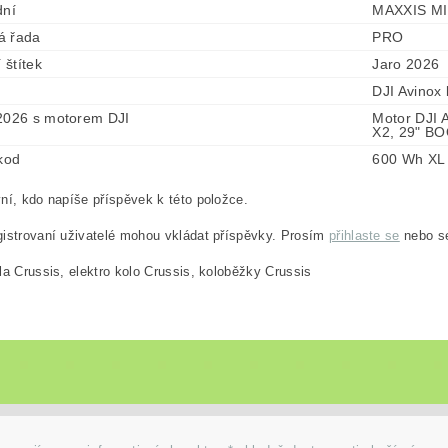
dní
MAXXIS MI
á řada
PRO
í štítek
Jaro 2026
DJI Avinox 
2026 s motorem DJI
Motor DJI A
X2, 29" BO
 kod
600 Wh XL
ní, kdo napíše příspěvek k této položce.
istrovaní uživatelé mohou vkládat příspěvky. Prosím
přihlaste se
nebo 
la Crussis, elektro kolo Crussis, koloběžky Crussis