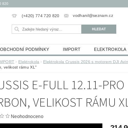
0 820
vodhanil@seznam.cz
(+420) 774 720 820
OBCHODNÍ PODMÍNKY
IMPORT
ELEKTROKOLA
OBĚŽKY
ELEKTROKOLOBĚŽKY
HUDEBNINY
IMPORT
Elektrokola
Elektrokola Crussis 2026 s motorem DJI Avi
, velikost rámu XL"
ŮCKY
ESSOX PODMÍNKY NÁKUPU NA SPLÁTKY
USSIS E-FULL 12.11-PRO 
RBON, VELIKOST RÁMU X
Neohodnoceno
214 