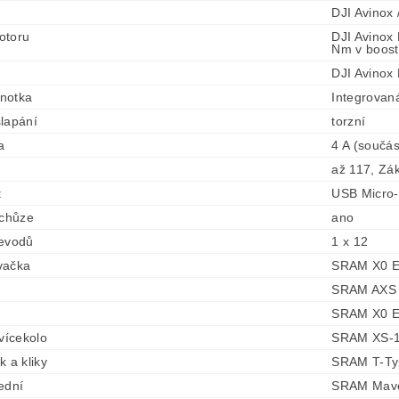
DJI Avinox 
otoru
DJI Avino
Nm v boost
DJI Avinox
dnotka
Integrovan
lapání
torzní
a
4 A (součás
až 117, Zá
t
USB Micro
 chůze
ano
řevodů
1 x 12
vačka
SRAM X0 Ea
SRAM AXS R
SRAM X0 Ea
 vícekolo
SRAM XS-1
k a kliky
SRAM T-Ty
ední
SRAM Maven