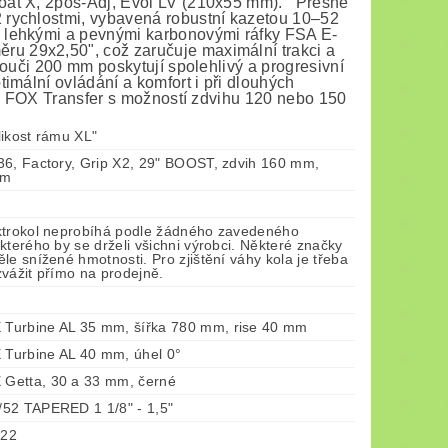
loat X, 2pos-Adj, Evol LV (210x55 mm). Přesné
 rychlostmi, vybavená robustní kazetou 10–52
lehkými a pevnými karbonovými ráfky FSA E-
u 29x2,50", což zaručuje maximální trakci a
ouči 200 mm poskytují spolehlivý a progresivní
imální ovládání a komfort i při dlouhých
ka FOX Transfer s možností zdvihu 120 nebo 150
likost rámu XL"
36, Factory, Grip X2, 29" BOOST, zdvih 160 mm,
mm
ktrokol neprobíhá podle žádného zavedeného
kterého by se drželi všichni výrobci. Některé značky
le snížené hmotnosti. Pro zjištění váhy kola je třeba
vážit přímo na prodejně.
urbine AL 35 mm, šířka 780 mm, rise 40 mm
urbine AL 40 mm, úhel 0°
Getta, 30 a 33 mm, černé
52 TAPERED 1 1/8" - 1,5"
 22