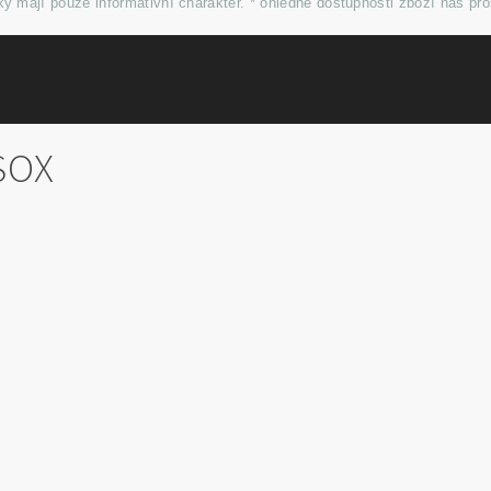
y mají pouze informativní charakter. * ohledně dostupnosti zboží nás pr
SOX