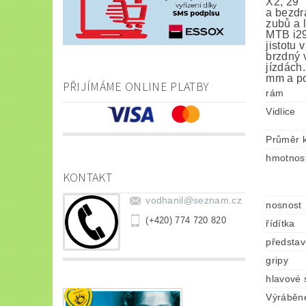
X2, 29"
a bezdr
zubů a 
MTB i29
jistotu
brzdný 
jízdách
mm a po
PŘIJÍMÁME ONLINE PLATBY
rám
Vidlice
Průměr k
hmotnos
KONTAKT
vodhanil
@
seznam.cz
nosnost
(+420) 774 720 820
řídítka
představ
gripy
hlavové 
Výráběné