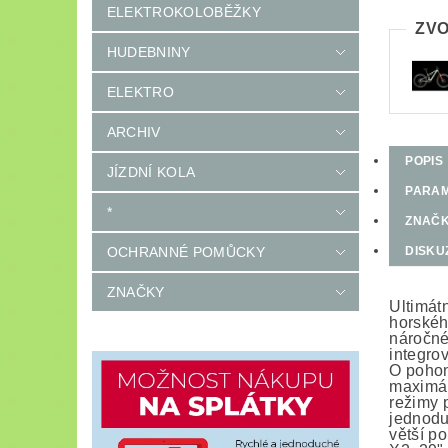
ELEKTROKOLOBĚŽKY
ZVO
HUDEBNINY
ELEKTRO
ARCHIV
POPIS
JÍZDNÍ KOLA
PARA
*
ZNAČ
OCHRANNÉ POMŮCKY
DISKU
ZNAČKY
Ultimát
horskéh
náročné
integro
O pohon
maximál
režimy 
jednodu
větší p