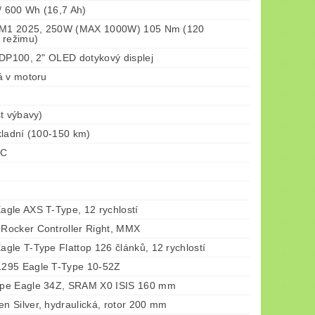
/ 600 Wh (16,7 Ah)
x M1 2025, 250W (MAX 1000W) 105 Nm (120
 režimu)
 DP100, 2" OLED dotykový displej
á v motoru
t výbavy)
kladní (100-150 km)
-C
gle AXS T-Type, 12 rychlostí
ocker Controller Right, MMX
gle T-Type Flattop 126 článků, 12 rychlostí
295 Eagle T-Type 10-52Z
pe Eagle 34Z, SRAM X0 ISIS 160 mm
 Silver, hydraulická, rotor 200 mm