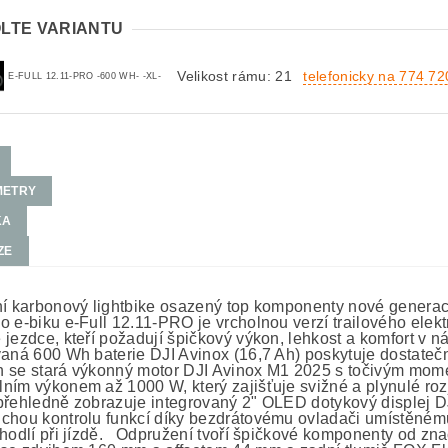
LTE VARIANTU
Velikost rámu: 21
telefonicky na 774 7
E-FULL 12.11-PRO -600 WH- -XL-
METRY
KA
ZE
ní karbonový lightbike osazený top komponenty nové gener
o e-biku e-Full 12.11-PRO je vrcholnou verzí trailového el
 jezdce, kteří požadují špičkový výkon, lehkost a komfort v
vaná 600 Wh baterie DJI Avinox (16,7 Ah) poskytuje dostatečný
 se stará výkonný motor DJI Avinox M1 2025 s točivým mom
ním výkonem až 1000 W, který zajišťuje svižné a plynulé rozj
přehledně zobrazuje integrovaný 2" OLED dotykový displej 
chou kontrolu funkcí díky bezdrátovému ovladači umístěnému 
ohodlí při jízdě. Odpružení tvoří špičkové komponenty od zn