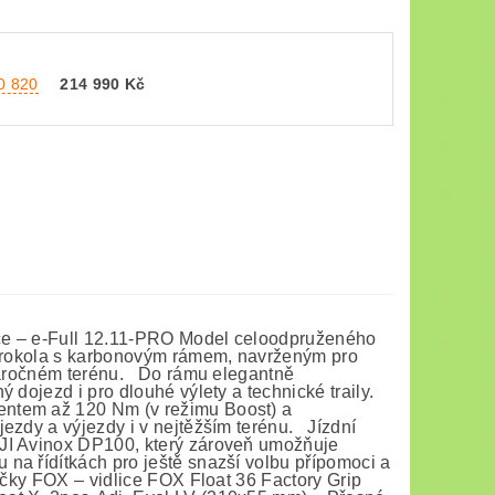
20 820
214 990 Kč
ace – e-Full 12.11-PRO Model celoodpruženého
ektrokola s karbonovým rámem, navrženým pro
 náročném terénu. Do rámu elegantně
 dojezd i pro dlouhé výlety a technické traily.
entem až 120 Nm (v režimu Boost) a
ezdy a výjezdy i v nejtěžším terénu. Jízdní
DJI Avinox DP100, který zároveň umožňuje
na řídítkách pro ještě snazší volbu přípomoci a
ačky FOX – vidlice FOX Float 36 Factory Grip