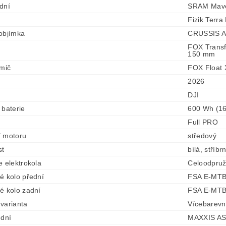
dní
SRAM Maven
Fizik Terr
objímka
CRUSSIS A
FOX Transf
150 mm
umič
FOX Float 
2026
DJI
 baterie
600 Wh (16
Full PRO
í motoru
středový
st
bílá, stříbr
e elektrokola
Celoodpru
é kolo přední
FSA E-MTB
é kolo zadní
FSA E-MTB
varianta
Vícebarev
ední
MAXXIS AS