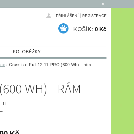
|
PŘIHLÁŠENÍ
REGISTRACE
KOŠÍK:
0 Kč
KOLOBĚŽKY
ELEKTRO
ARCHIV
nox
Crussis e-Full 12.11-PRO (600 Wh) - rám
(600 WH) - RÁM
L"
990 Kč