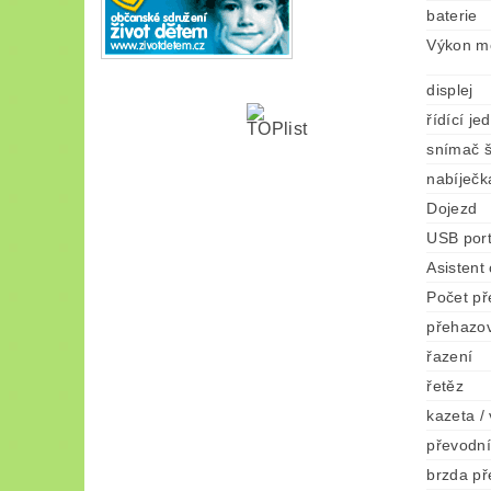
baterie
Výkon m
displej
řídící je
snímač š
nabíječk
Dojezd
USB por
Asistent
Počet p
přehazo
řazení
řetěz
kazeta /
převodní
brzda př