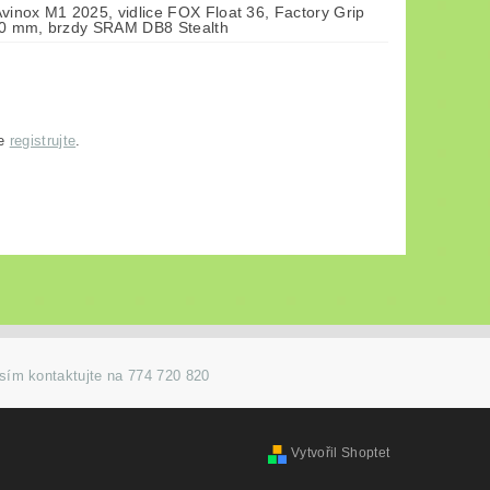
vinox M1 2025, vidlice FOX Float 36, Factory Grip
40 mm, brzdy SRAM DB8 Stealth
se
registrujte
.
osím kontaktujte na 774 720 820
Vytvořil Shoptet