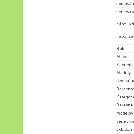
sedlová 
sedlovka
náboj př
náboj za
Rok
Motor
Kapacita
Modely
Umístěn
Barevno
Kategori
Barevná 
Modelov
variabiln
ovládání