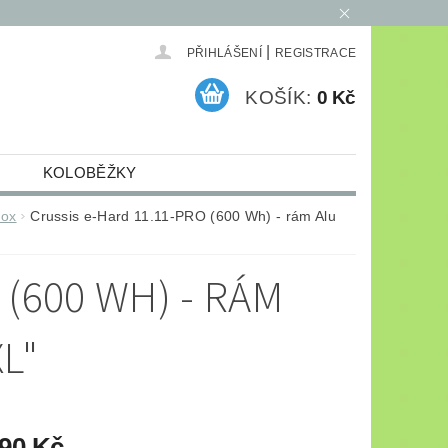
|
PŘIHLÁŠENÍ
REGISTRACE
KOŠÍK:
0 Kč
KOLOBĚŽKY
ELEKTRO
ARCHIV
nox
Crussis e-Hard 11.11-PRO (600 Wh) - rám Alu
(600 WH) - RÁM
L"
990 Kč