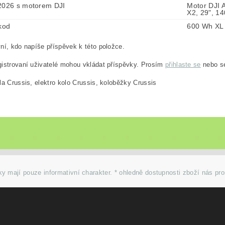
2026 s motorem DJI
Motor DJI A
X2, 29", 1
 kod
600 Wh XL
ní, kdo napíše příspěvek k této položce.
istrovaní uživatelé mohou vkládat příspěvky. Prosím
přihlaste se
nebo 
la Crussis, elektro kolo Crussis, koloběžky Crussis
y mají pouze informativní charakter. * ohledně dostupnosti zboží nás pr