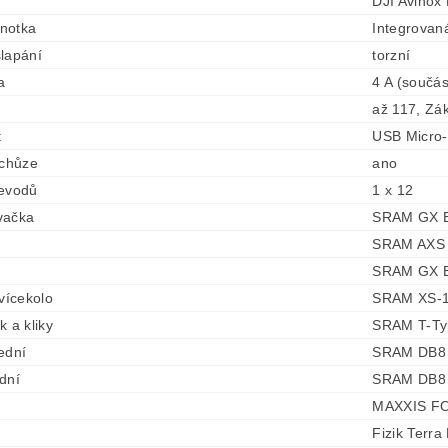
DJI Avinox
dnotka
Integrovan
lapání
torzní
a
4 A (součás
až 117, Zá
t
USB Micro
 chůze
ano
řevodů
1 x 12
vačka
SRAM GX Ea
SRAM AXS R
SRAM GX Ea
 vícekolo
SRAM XS-1
k a kliky
SRAM T-Typ
ední
SRAM DB8 S
dní
SRAM DB8 S
MAXXIS F
Fizik Terr