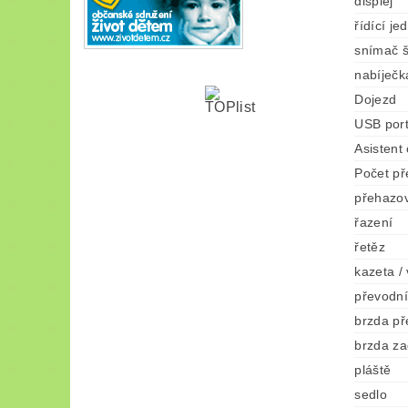
displej
řídící je
snímač š
nabíječk
Dojezd
USB por
Asistent
Počet p
přehazo
řazení
řetěz
kazeta /
převodní
brzda př
brzda za
pláště
sedlo