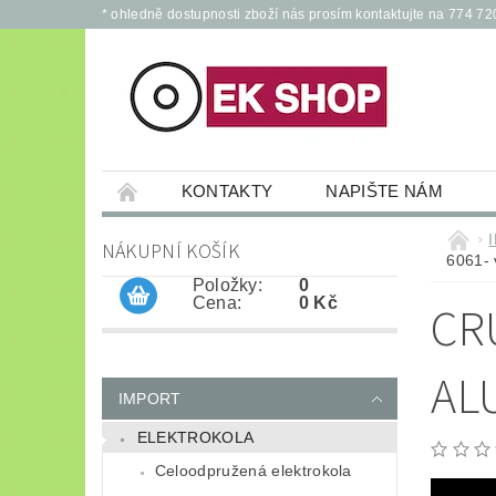
* ohledně dostupnosti zboží nás prosím kontaktujte na 774 72
KONTAKTY
NAPIŠTE NÁM
PŘÍSLUŠENSTVÍ PRO ELEKTROKOLA A KOL
NÁKUPNÍ KOŠÍK
6061- 
JÍZDNÍ KOLA
*
OCHRANNÉ POM
Položky:
0
Cena:
0 Kč
CR
AL
IMPORT
ELEKTROKOLA
Celoodpružená elektrokola