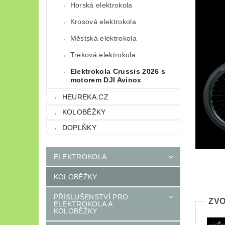
Horská elektrokola
Krosová elektrokola
Městská elektrokola
Treková elektrokola
Elektrokola Crussis 2026 s
motorem DJI Avinox
HEUREKA.CZ
KOLOBĚŽKY
DOPLŇKY
ELEKTROKOLA
KOLOBĚŽKY
PŘÍSLUŠENSTVÍ PRO
ZVO
ELEKTROKOLA A
KOLOBĚŽKY