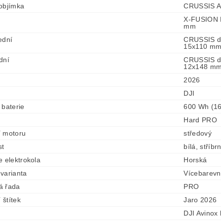
objímka
CRUSSIS A
X-FUSION M
mm
ední
CRUSSIS di
15x110 m
dní
CRUSSIS di
12x148 m
2026
DJI
 baterie
600 Wh (16
Hard PRO
í motoru
středový
st
bílá, stříbr
e elektrokola
Horská
varianta
Vícebarev
á řada
PRO
í štítek
Jaro 2026
DJI Avinox 