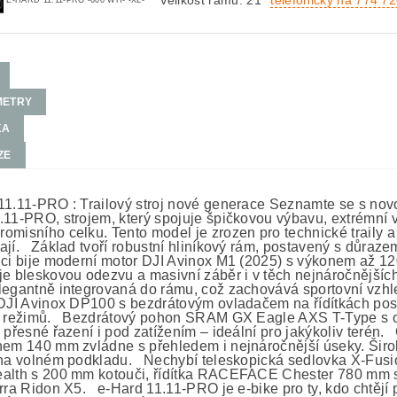
Velikost rámu: 21
telefonicky na 774 7
E-HARD 11.11-PRO -600 WH- -XL-
METRY
KA
ZE
11.11-PRO : Trailový stroj nové generace Seznamte se s novou 
.11-PRO, strojem, který spojuje špičkovou výbavu, extrémní 
omisního celku. Tento model je zrozen pro technické traily a
ají. Základ tvoří robustní hliníkový rám, postavený s důrazem
dci bije moderní motor DJI Avinox M1 (2025) s výkonem až 1
je bleskovou odezvu a masivní záběr i v těch nejnáročnější
legantně integrovaná do rámu, což zachovává sportovní vzhl
 DJI Avinox DP100 s bezdrátovým ovladačem na řídítkách pos
h režimů. Bezdrátový pohon SRAM GX Eagle AXS T-Type s o
a přesné řazení i pod zatížením – ideální pro jakýkoliv terén
hem 140 mm zvládne s přehledem i nejnáročnější úseky. Š
 na volném podkladu. Nechybí teleskopická sedlovka X-Fusi
alth s 200 mm kotouči, řídítka RACEFACE Chester 780 mm 
erra Ridon X5. e-Hard 11.11-PRO je e-bike pro ty, kdo chtějí 