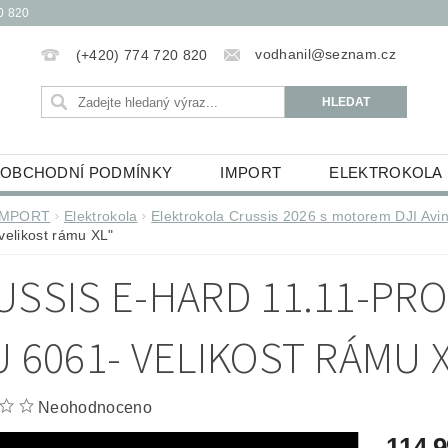
0 820
vodhanil@seznam.cz
(+420) 774 720 820
OBCHODNÍ PODMÍNKY
IMPORT
ELEKTROKOLA
OBĚŽKY
ELEKTROKOLOBĚŽKY
HUDEBNINY
IMPORT
Elektrokola
Elektrokola Crussis 2026 s motorem DJI Avi
velikost rámu XL"
ŮCKY
ESSOX PODMÍNKY NÁKUPU NA SPLÁTKY
USSIS E-HARD 11.11-PRO 
U 6061- VELIKOST RÁMU X
Neohodnoceno
114 