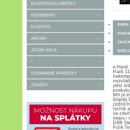
ELEKTROKOLOBĚŽKY
HUDEBNINY
POPIS
ELEKTRO
PARA
ARCHIV
ZNAČ
JÍZDNÍ KOLA
DISKU
*
e-Hard 
Hard 11
OCHRANNÉ POMŮCKY
nekompr
nezvlád
ZNAČKY
jeho sr
poskytu
Wh je e
displej
jízdníc
rychlé 
se zdvi
stopu i
DB8 Ste
Fizik T