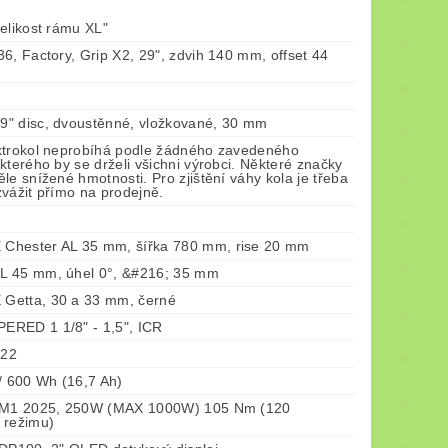
elikost rámu XL"
6, Factory, Grip X2, 29", zdvih 140 mm, offset 44
" disc, dvoustěnné, vložkované, 30 mm
ktrokol neprobíhá podle žádného zavedeného
kterého by se drželi všichni výrobci. Některé značky
le snížené hmotnosti. Pro zjištění váhy kola je třeba
vážit přímo na prodejně.
hester AL 35 mm, šířka 780 mm, rise 20 mm
 45 mm, úhel 0°, &#216; 35 mm
Getta, 30 a 33 mm, černé
RED 1 1/8" - 1,5", ICR
 22
/ 600 Wh (16,7 Ah)
x M1 2025, 250W (MAX 1000W) 105 Nm (120
 režimu)