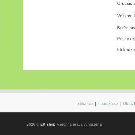
Crussis 
Velikost
Buďte prv
Pouze reg
Elektroko
Zboží.cz
|
Heureka.cz
|
Obrázk
2026 ©
EK shop
, všechna práva vyhrazena