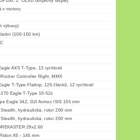
 DP100, 2" OLED dotykový displej
á v motoru
t výbavy)
kladní (100-150 km)
-C
gle AXS T-Type, 12 rychlostí
ocker Controller Right, MMX
gle T-Type Flattop, 126 článků, 12 rychlostí
270 Eagle T-Type 10-52z
e Eagle 34Z, DJI Avinox ISIS 155 mm
tealth, hydraulická, rotor 200 mm
tealth, hydraulická, rotor 200 mm
OREKASTER 29x2.60
a Ridon X5 - 145 mm