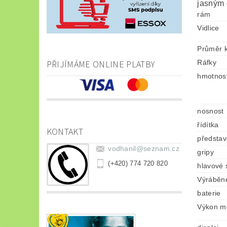
jasným 
rám
Vidlice
Průměr k
PŘIJÍMÁME ONLINE PLATBY
Ráfky
hmotnos
nosnost
řídítka
KONTAKT
představ
vodhanil
@
seznam.cz
gripy
(+420) 774 720 820
hlavové 
Výráběné
baterie
Výkon m