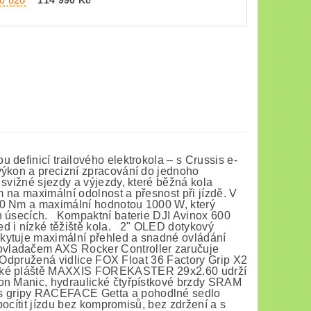
20 820
114 990 Kč
definicí trailového elektrokola – s Crussis e-
výkon a precizní zpracování do jednoho
 svižné sjezdy a výjezdy, které běžná kola
 na maximální odolnost a přesnost při jízdě. V
20 Nm a maximální hodnotou 1000 W, který
ch úsecích. Kompaktní baterie DJI Avinox 600
ed i nízké těžiště kola. 2" OLED dotykový
kytuje maximální přehled a snadné ovládání
vladačem AXS Rocker Controller zaručuje
. Odpružená vidlice FOX Float 36 Factory Grip X2
iroké pláště MAXXIS FOREKASTER 29x2.60 udrží
on Manic, hydraulické čtyřpístkové brzdy SRAM
s gripy RACEFACE Getta a pohodlné sedlo
pocítit jízdu bez kompromisů, bez zdržení a s