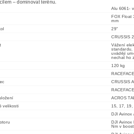
cílem – dominovat terénu.
Alu 6061- v
FOX Float 3
mm
ol
29"
CRUSSIS 29
t
Vážení ele
standardu, 
uvádějí umě
nechat ho z
120 kg
RACEFACE C
ec
CRUSSIS AL
RACEFACE 
složení
ACROS TAPE
 velikosti
15, 17, 19,
DJI Avinox 
otoru
DJI Avino
Nm v boost