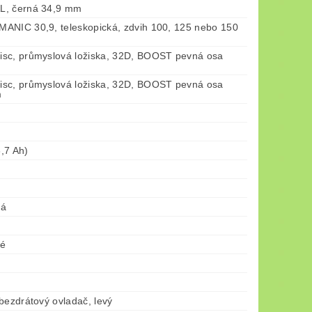
L, černá 34,9 mm
ANIC 30,9, teleskopická, zdvih 100, 125 nebo 150
sc, průmyslová ložiska, 32D, BOOST pevná osa
m
sc, průmyslová ložiska, 32D, BOOST pevná osa
m
,7 Ah)
ná
né
bezdrátový ovladač, levý