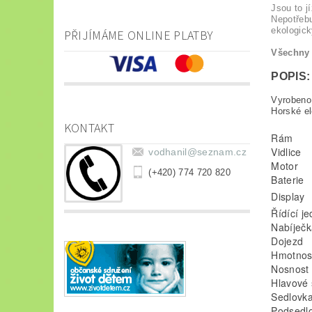
Jsou to j
Nepotřebu
ekologick
PŘIJÍMÁME ONLINE PLATBY
Všechny 
POPIS:
Vyrobeno
Horské el
KONTAKT
Rám
Vidlice
vodhanil
@
seznam.cz
Motor
(+420) 774 720 820
Baterie
Display
Řídící j
Nabíječk
Dojezd
Hmotnos
Nosnost
Hlavové 
Sedlovk
Podsedl