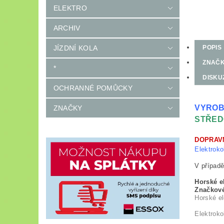
ELEKTRO
ARCHIV
JÍZDNÍ KOLA
POPIS
ZNAČ
*
DISKU
OCHRANNÉ POMŮCKY
VYROB
ZNAČKY
STŘED
DOPRAV
Elektroko
V případě
Horské e
Značkov
Horské el
Elektrokol