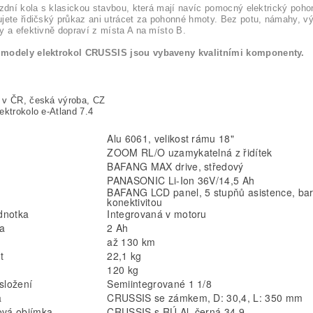
ízdní kola s klasickou stavbou, která mají navíc pomocný elektrický pohon
jete řidičský průkaz ani utrácet za pohonné hmoty. Bez potu, námahy, 
y a efektivně dopraví z místa A na místo B.
modely elektrokol CRUSSIS jsou vybaveny kvalitními komponenty.
 v ČR, česká výroba, CZ
ektrokolo e-Atland 7.4
Alu 6061, velikost rámu 18"
ZOOM RL/O uzamykatelná z řidítek
BAFANG MAX drive, středový
PANASONIC Li-Ion 36V/14,5 Ah
BAFANG LCD panel, 5 stupňů asistence, bar
konektivitou
ednotka
Integrovaná v motoru
a
2 Ah
až 130 km
t
22,1 kg
120 kg
složení
Semiintegrované 1 1/8
a
CRUSSIS se zámkem, D: 30,4, L: 350 mm
ová objímka
CRUSSIS s RÚ Al, černá 34,9