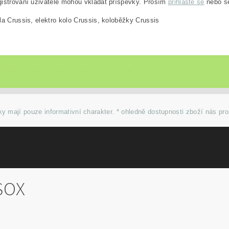
istrovaní uživatelé mohou vkládat příspěvky. Prosím
přihlaste se
nebo 
la Crussis, elektro kolo Crussis, koloběžky Crussis
y mají pouze informativní charakter. * ohledně dostupnosti zboží nás pr
SOX