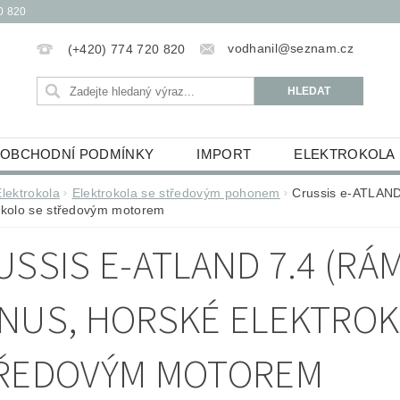
0 820
vodhanil@seznam.cz
(+420) 774 720 820
OBCHODNÍ PODMÍNKY
IMPORT
ELEKTROKOLA
OBĚŽKY
ELEKTROKOLOBĚŽKY
HUDEBNINY
Elektrokola
Elektrokola se středovým pohonem
Crussis e-ATLAND
okolo se středovým motorem
ŮCKY
ESSOX PODMÍNKY NÁKUPU NA SPLÁTKY
USSIS E-ATLAND 7.4 (RÁM
NUS, HORSKÉ ELEKTROK
ŘEDOVÝM MOTOREM