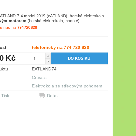
-ATLAND 7.4 model 2019 (eATLAND), horské elektrokolo
ovým motorem
(horská elektrokola, horské).
te nás na
774720820
ost
telefonicky na 774 720 820
90 Kč
uktu
EATLAND74
Crussis
e
Elektrokola se středovým pohonem
Tisk
Dotaz