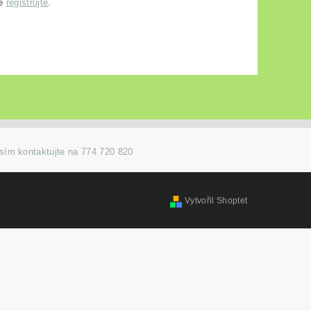
se
registrujte
.
osím kontaktujte na 774 720 820
Vytvořil Shoptet