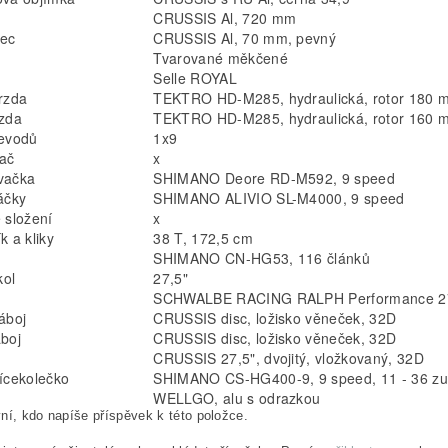
CRUSSIS Al, 720 mm
vec
CRUSSIS Al, 70 mm, pevný
Tvarované měkčené
Selle ROYAL
rzda
TEKTRO HD-M285, hydraulická, rotor 180 
zda
TEKTRO HD-M285, hydraulická, rotor 160 
řevodů
1x9
ač
x
vačka
SHIMANO Deore RD-M592, 9 speed
áčky
SHIMANO ALIVIO SL-M4000, 9 speed
 složení
x
k a kliky
38 T, 172,5 cm
SHIMANO CN-HG53, 116 článků
kol
27,5"
SCHWALBE RACING RALPH Performance 2
áboj
CRUSSIS disc, ložisko věneček, 32D
boj
CRUSSIS disc, ložisko věneček, 32D
CRUSSIS 27,5", dvojitý, vložkovaný, 32D
ícekolečko
SHIMANO CS-HG400-9, 9 speed, 11 - 36 z
WELLGO, alu s odrazkou
ní, kdo napíše příspěvek k této položce.