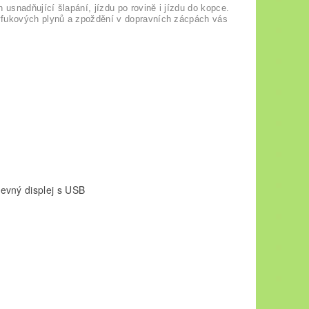
 usnadňující šlapání, jízdu po rovině i jízdu do kopce.
výfukových plynů a zpoždění v dopravních zácpách vás
evný displej s USB