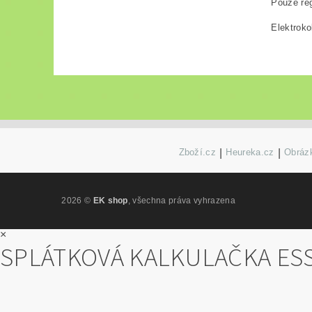
Pouze reg
Elektroko
Zboží.cz
|
Heureka.cz
|
Obrázk
2026 ©
EK shop
, všechna práva vyhrazena
×
SPLÁTKOVÁ KALKULAČKA ES