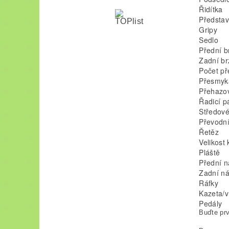
Řidítka
Předsta
Gripy
Sedlo
Přední b
Zadní br
Počet p
Přesmyk
Přehazo
Řadicí p
Středové
Převodní
Řetěz
Velikost 
Pláště
Přední n
Zadní ná
Ráfky
Kazeta/v
Pedály
Buďte prv