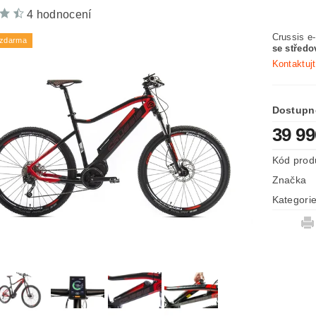
4 hodnocení
Crussis e
 zdarma
se střed
Kontaktuj
Dostupn
39 9
Kód prod
Značka
Kategori