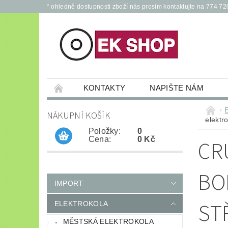
* ohledně dostupnosti zboží nás prosím kontaktujte na 774 72
KONTAKTY
NAPIŠTE NÁM
PŘÍSLUŠENSTVÍ PRO ELEKTROKOLA A KOL
NÁKUPNÍ KOŠÍK
elektr
JÍZDNÍ KOLA
*
OCHRANNÉ POM
Položky:
0
Cena:
0 Kč
CR
BO
IMPORT
ST
ELEKTROKOLA
MĚSTSKÁ ELEKTROKOLA