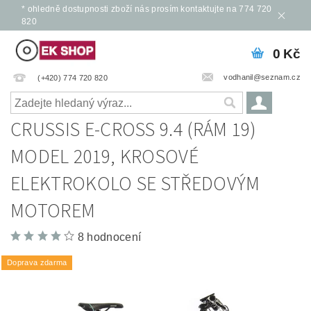
* ohledně dostupnosti zboží nás prosím kontaktujte na 774 720
820
0 Kč
vodhanil@seznam.cz
(+420) 774 720 820
CRUSSIS E-CROSS 9.4 (RÁM 19)
MODEL 2019, KROSOVÉ
ELEKTROKOLO SE STŘEDOVÝM
MOTOREM
8 hodnocení
Doprava zdarma