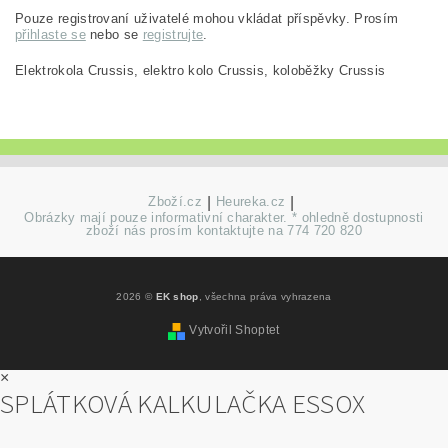
Pouze registrovaní uživatelé mohou vkládat příspěvky. Prosím
přihlaste se
nebo se
registrujte
.
Elektrokola Crussis, elektro kolo Crussis, koloběžky Crussis
Zboží.cz
|
Heureka.cz
|
Obrázky mají pouze informativní charakter. * ohledně dostupnosti
zboží nás prosím kontaktujte na 774 720 820
2026 ©
EK shop
, všechna práva vyhrazena
Vytvořil Shoptet
×
SPLÁTKOVÁ KALKULAČKA ESSOX