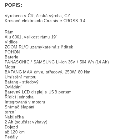
POPIS:
Vyrobeno v ČR, česká výroba, CZ
Krosové elektrokolo Crussis e-CROSS 9.4
Rám
Alu 6061, velikost rámu 19"
Vidlice
ZOOM RL/O uzamykatelná z řidítek
POHON
Baterie
PANASONIC / SAMSUNG Li-Ion 36V / 504 Wh (14 Ah)
Motor
BAFANG MAX drive, středový, 250W, 80 Nm
Umístění motoru
Bafang - středový
Ovládání
Barevný LCD displej s USB portem
Řídící jednotka
Integrovaná v motoru
Snímač šlapání
torzní
Nabíječka
2 Ah (součást výbavy)
Dojezd
až 120 km
Pedály