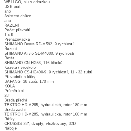
WELLGO, alu s odrazkou
USB port
ano
Asistent chůze
ano
ŘAZENÍ
Počet převodů
1 x 9
Přehazovačka
SHIMANO Deore RD-M592, 9 rychlostí
Řazení
SHIMANO Alivio SL-M4000, 9 rychlostí
Řetěz
SHIMANO CN-HG53, 116 článků
Kazeta / vícekolo
SHIMANO CS-HG400-9, 9 rychlostí, 11 - 32 zubů
Převodník a kliky
BAFANG, 38 zubů, 170 mm
KOLA
Průměr kol
28"
Brzda přední
TEKTRO HD-M285, hydraulická, rotor 180 mm
Brzda zadní
TEKTRO HD-M285, hydraulická, rotor 160 mm
Ráfky
CRUSSIS 28", dvojitý, vložkovaný, 32D
Náboje