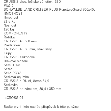
CRUSSIS disc, ložisko věneček, 32D
Pláště
SCHWALBE LAND CRUISER PLUS PunctureGuard 700x40c
HMOTNOST
Hmotnost
21,5 Kg
Nosnost
120 kg
KOMPONENTY
Řídítka
CRUSSIS Al, 660 mm
Představec
CRUSSIS Al, 60 mm, stavitelný
Gripy
CRUSSIS silikonové
Hlavové složení
Semi 1 1/8
Sedlo
Selle ROYAL
Sedlová objímka
CRUSSIS s RÚ Al, černá 34,9
Sedlovka
CRUSSIS se zámkem, 30,4 / 350 mm
eCROSS 94
Buďte první, kdo napíše příspěvek k této položce.