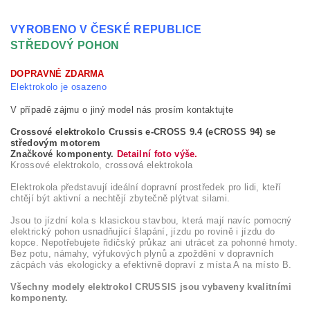
VYROBENO V ČESKÉ REPUBLICE
STŘEDOVÝ POHON
DOPRAVNÉ ZDARMA
Elektrokolo je osazeno
V případě zájmu o jiný model nás prosím kontaktujte
Crossové elektrokolo Crussis e-CROSS 9.4 (eCROSS 94) se
středovým motorem
Značkové komponenty.
Detailní foto výše.
Krossové elektrokolo, crossová elektrokola
Elektrokola představují ideální dopravní prostředek pro lidi, kteří
chtějí být aktivní a nechtějí zbytečně plýtvat silami.
Jsou to jízdní kola s klasickou stavbou, která mají navíc pomocný
elektrický pohon usnadňující šlapání, jízdu po rovině i jízdu do
kopce. Nepotřebujete řidičský průkaz ani utrácet za pohonné hmoty.
Bez potu, námahy, výfukových plynů a zpoždění v dopravních
zácpách vás ekologicky a efektivně dopraví z místa A na místo B.
Všechny modely elektrokol CRUSSIS jsou vybaveny kvalitními
komponenty.