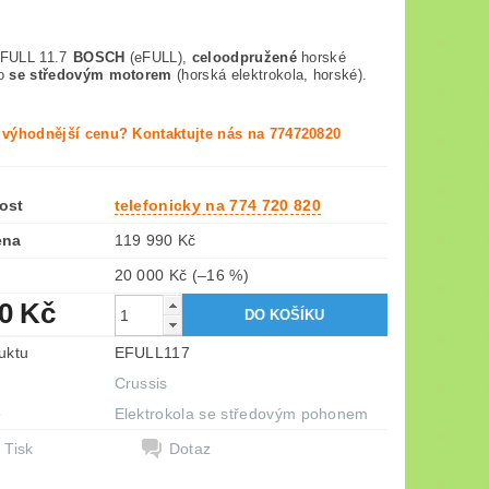
-FULL 11.7
BOSCH
(eFULL),
celoodpružené
horské
lo
se středovým motorem
(horská elektrokola, horské).
e výhodnější cenu? Kontaktujte nás na 774720820
ost
telefonicky na 774 720 820
ena
119 990 Kč
20 000 Kč
(–16 %)
90 Kč
uktu
EFULL117
Crussis
e
Elektrokola se středovým pohonem
Tisk
Dotaz