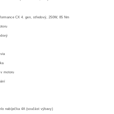
ormance CX 4. gen, středový, 250W, 85 Nm
otoru
edový
via
tka
 v motoru
ání
lo nabíječka 4A (součást výbavy)