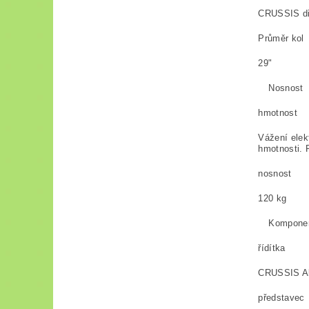
CRUSSIS di
Průměr kol
29"
Nosnost
hmotnost
Vážení elek
hmotnosti. P
nosnost
120 kg
Kompone
řídítka
CRUSSIS A
představec