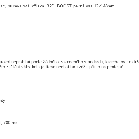
sc, průmyslová ložiska, 32D, BOOST pevná osa 12x148mm
trokol neprobíhá podle žádného zavedeného standardu, kterého by se drže
ro zjištění váhy kola je třeba nechat ho zvážit přímo na prodejně.
nty
l, 780 mm