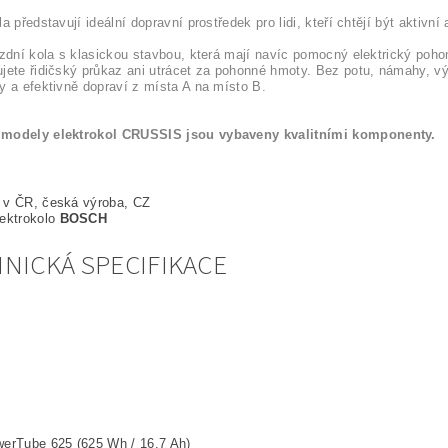
a představují ideální dopravní prostředek pro lidi, kteří chtějí být aktivní
ízdní kola s klasickou stavbou, která mají navíc pomocný elektrický pohon
jete řidičský průkaz ani utrácet za pohonné hmoty. Bez potu, námahy, 
y a efektivně dopraví z místa A na místo B.
modely elektrokol CRUSSIS jsou vybaveny kvalitními komponenty.
 v ČR, česká výroba, CZ
lektrokolo
BOSCH
NICKÁ SPECIFIKACE
rTube 625 (625 Wh / 16,7 Ah)