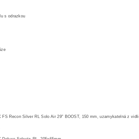
u s odrazkou
ůze
S Recon Silver RL Solo Air 29" BOOST, 150 mm, uzamykatelná z vidli
č
Deluxe Select+ RL, 205x65mm