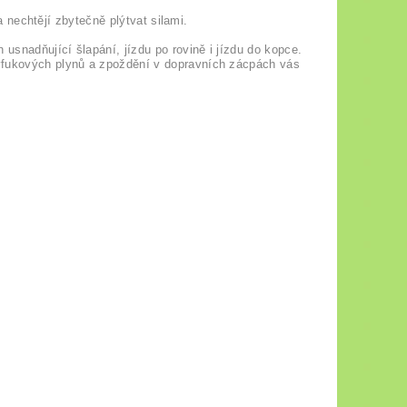
 a nechtějí zbytečně plýtvat silami.
 usnadňující šlapání, jízdu po rovině i jízdu do kopce.
výfukových plynů a zpoždění v dopravních zácpách vás