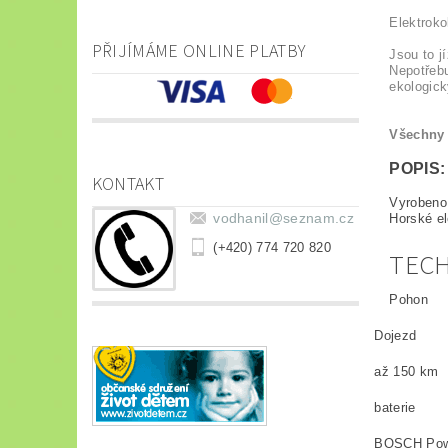
Elektrokol
PŘIJÍMÁME ONLINE PLATBY
Jsou to j
Nepotřebu
ekologick
Všechny 
POPIS:
KONTAKT
Vyrobeno
vodhanil
@
seznam.cz
Horské e
(+420) 774 720 820
TECH
Pohon
Dojezd
až 150 km
baterie
BOSCH Powe