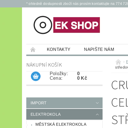
* ohledně dostupnosti zboží nás prosím kontaktujte na 774 72
KONTAKTY
NAPIŠTE NÁM
PŘÍSLUŠENSTVÍ PRO ELEKTROKOLA A KOL
NÁKUPNÍ KOŠÍK
střed
JÍZDNÍ KOLA
*
OCHRANNÉ POM
Položky:
0
Cena:
0 Kč
CR
CE
IMPORT
ST
ELEKTROKOLA
MĚSTSKÁ ELEKTROKOLA