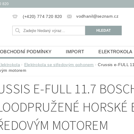
0 820
vodhanil@seznam.cz
(+420) 774 720 820
OBCHODNÍ PODMÍNKY
IMPORT
ELEKTROKOLA
OBĚŽKY
ELEKTROKOLOBĚŽKY
HUDEBNINY
Elektrokola
Elektrokola se středovým pohonem
Crussis e-FULL 1
ovým motorem
ŮCKY
ESSOX PODMÍNKY NÁKUPU NA SPLÁTKY
USSIS E-FULL 11.7 BOSC
LOODPRUŽENÉ HORSKÉ 
ŘEDOVÝM MOTOREM