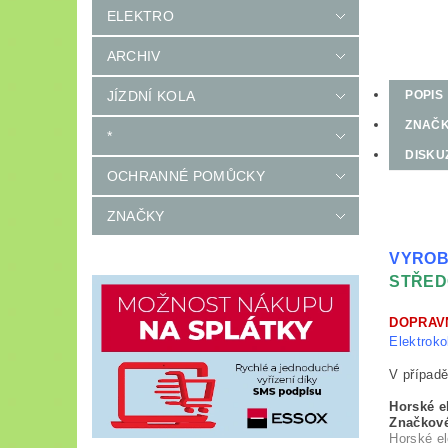
ELEKTRO
ARCHIV
JÍZDNÍ KOLA
POPIS
ZNAČ
*
DISKU
OCHRANNÉ POMŮCKY
ZNAČKY
VYROB
STŘED
DOPRAV
Elektroko
V případě
Horské e
Značkov
Horské el