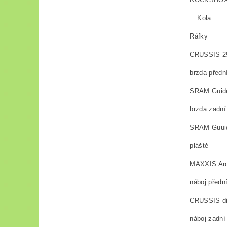
Kola
Ráfky
CRUSSIS 29
brzda předn
SRAM Guide 
brzda zadní
SRAM Guuide
pláště
MAXXIS Ard
náboj předn
CRUSSIS di
náboj zadní