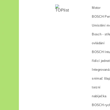
Motor
BOSCH Perf
Umístění m
Bosch - stř
ovládání
BOSCH Intu
řídící jedno
Integrovaná
snímač šlap
torzní
nabíječka
BOSCH rych