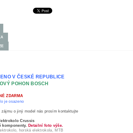
KA
ZE
ENO V ČESKÉ REPUBLICE
OVÝ POHON BOSCH
NÉ ZDARMA
lo je osazeno
 zájmu o jiný model nás prosím kontaktujte
lektrokolo Crussis
é komponenty.
Detailní foto výše.
ektrokolo, horská elektrokola, MTB