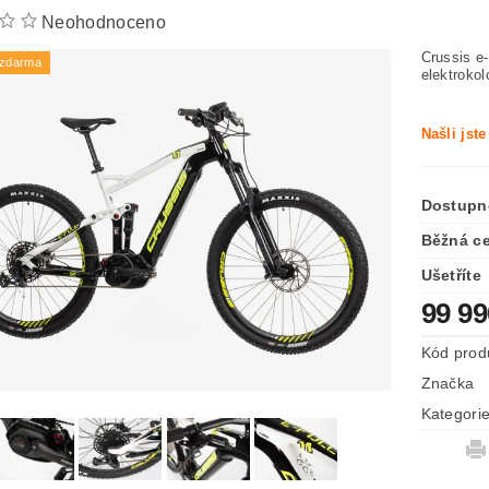
Neohodnoceno
Crussis e
 zdarma
elektroko
Našli jst
Dostupn
Běžná c
Ušetříte
99 9
Kód prod
Značka
Kategori