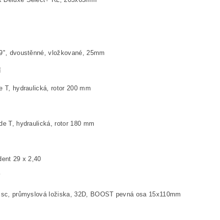
", dvoustěnné, vložkované, 25mm
í
T, hydraulická, rotor 200 mm
 T, hydraulická, rotor 180 mm
ent 29 x 2,40
í
sc, průmyslová ložiska, 32D, BOOST pevná osa 15x110mm