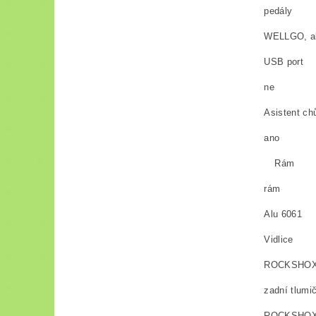
pedály
WELLGO, al
USB port
ne
Asistent ch
ano
Rám
rám
Alu 6061
Vidlice
ROCKSHOX F
zadní tlumi
ROCKSHOX 