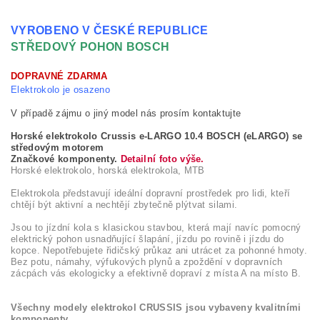
VYROBENO V ČESKÉ REPUBLICE
STŘEDOVÝ POHON BOSCH
DOPRAVNÉ ZDARMA
Elektrokolo je osazeno
V případě zájmu o jiný model nás prosím kontaktujte
Horské elektrokolo Crussis e-LARGO 10.4 BOSCH (eLARGO) se
středovým motorem
Značkové komponenty.
Detailní foto výše.
Horské elektrokolo, horská elektrokola, MTB
Elektrokola představují ideální dopravní prostředek pro lidi, kteří
chtějí být aktivní a nechtějí zbytečně plýtvat silami.
Jsou to jízdní kola s klasickou stavbou, která mají navíc pomocný
elektrický pohon usnadňující šlapání, jízdu po rovině i jízdu do
kopce. Nepotřebujete řidičský průkaz ani utrácet za pohonné hmoty.
Bez potu, námahy, výfukových plynů a zpoždění v dopravních
zácpách vás ekologicky a efektivně dopraví z místa A na místo B.
Všechny modely elektrokol CRUSSIS jsou vybaveny kvalitními
komponenty.