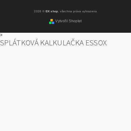
2026 ©
EK shop
, všechna práva vyhrazena
Vytvořil Shoptet
×
SPLÁTKOVÁ KALKULAČKA ESSOX