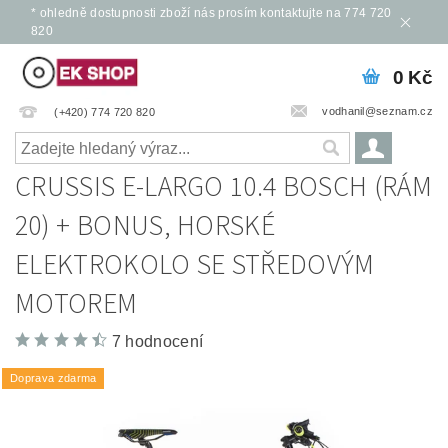
* ohledně dostupnosti zboží nás prosím kontaktujte na 774 720
820
0 Kč
vodhanil@seznam.cz
(+420) 774 720 820
CRUSSIS E-LARGO 10.4 BOSCH (RÁM
20) + BONUS, HORSKÉ
ELEKTROKOLO SE STŘEDOVÝM
MOTOREM
7 hodnocení
Doprava zdarma