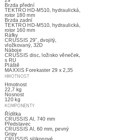
29"
Brzda přední
TEKTRO HD-M510, hydraulická,
rotor 180 mm
Brzda zadní
TEKTRO HD-M510, hydraulická,
rotor 160 mm
Ráfky
CRUSSIS 29", dvojitý,
vložkovaný, 32D
Náboje
CRUSSIS disc, ložisko věneček,
s RU
Pláště
MAXXIS Forekaster 29 x 2,35
HMOTNOST
Hmotnost
22,7 kg
Nosnost
120 kg
KOMPONENTY
Řídítka
CRUSSIS Al, 740 mm
Představec
CRUSSIS Al, 60 mm, pevný
Gripy
CRUSSIS silikonové