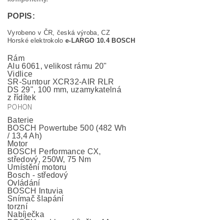
POPIS:
Vyrobeno v ČR, česká výroba, CZ
Horské elektrokolo
e-LARGO 10.4 BOSCH
Rám
Alu 6061, velikost rámu 20"
Vidlice
SR-Suntour XCR32-AIR RLR
DS 29", 100 mm, uzamykatelná
z řídítek
POHON
Baterie
BOSCH Powertube 500 (482 Wh
/ 13,4 Ah)
Motor
BOSCH Performance CX,
středový, 250W, 75 Nm
Umístění motoru
Bosch - středový
Ovládání
BOSCH Intuvia
Snímač šlapání
torzní
Nabíječka