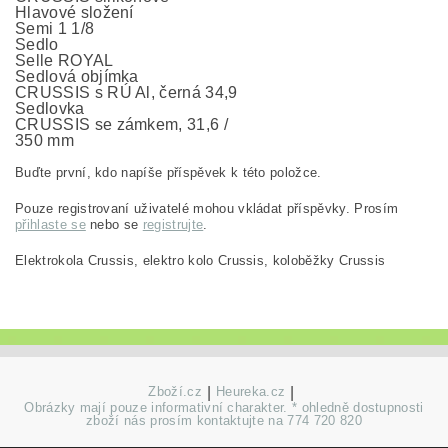
Hlavové složení
Semi 1 1/8
Sedlo
Selle ROYAL
Sedlová objímka
CRUSSIS s RÚ Al, černá 34,9
Sedlovka
CRUSSIS se zámkem, 31,6 /
350 mm
Buďte první, kdo napíše příspěvek k této položce.
Pouze registrovaní uživatelé mohou vkládat příspěvky. Prosím
přihlaste se
nebo se
registrujte
.
Elektrokola Crussis, elektro kolo Crussis, koloběžky Crussis
Zboží.cz
|
Heureka.cz
|
Obrázky mají pouze informativní charakter. * ohledně dostupnosti
zboží nás prosím kontaktujte na 774 720 820