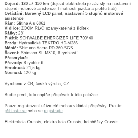
Dojezd:
120
až
150 km
(dojezd elektrokola je závislý na nastavení
stupně motorové asistence, hmotnosti jezdce a profilu trati)
Ovládání:
Barevný
LCD
panel,
nastavení 5 stupňů motorové
asistence
Rám:
Slitina Alu 6061
Vidlice:
ZOOM RL/O uzamykatelná z řidítek
Ráfky:
28"
Pláště:
SCHWALBE ENERGIZER LIFE 700*40
Brzdy:
Hydraulické TEKTRO HD-M286
Měnič:
Shimano Acera RD-360-SGS
Řazení:
Shimano SL-M310, 8 rychlostí
Přesmykač:
-
Převody:
8 rychlostí
Hmotnost:
21,5 kg
Nosnost:
120 kg
Vyrobeno v ČR, česká výroba, CZ
Buďte první, kdo napíše příspěvek k této položce.
Pouze registrovaní uživatelé mohou vkládat příspěvky. Prosím
přihlaste se
nebo se
registrujte
.
Elektrokola Crussis, elektro kolo Crussis, koloběžky Crussis