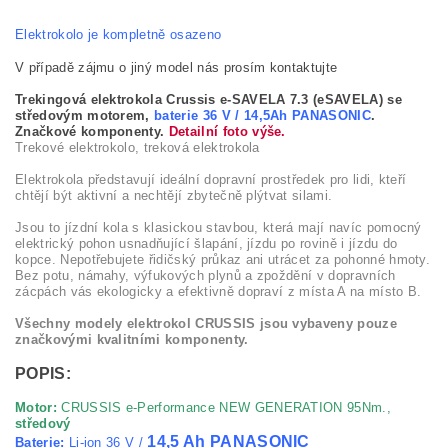
Elektrokolo je kompletně osazeno
V případě zájmu o jiný model nás prosím kontaktujte
Trekingová elektrokola Crussis e-SAVELA 7.3 (eSAVELA) se
středovým motorem,
baterie 36 V / 14,5Ah PANASONIC
.
Značkové komponenty.
Detailní foto výše.
Trekové elektrokolo, treková elektrokola
Elektrokola představují ideální dopravní prostředek pro lidi, kteří
chtějí být aktivní a nechtějí zbytečně plýtvat silami.
Jsou to jízdní kola s klasickou stavbou, která mají navíc pomocný
elektrický pohon usnadňující šlapání, jízdu po rovině i jízdu do
kopce. Nepotřebujete řidičský průkaz ani utrácet za pohonné hmoty.
Bez potu, námahy, výfukových plynů a zpoždění v dopravních
zácpách vás ekologicky a efektivně dopraví z místa A na místo B.
Všechny modely elektrokol CRUSSIS jsou vybaveny pouze
značkovými kvalitními komponenty.
POPIS:
Motor:
CRUSSIS e-Performance NEW GENERATION 95Nm.,
středový
14,5 Ah
PANASONIC
Baterie:
Li-ion 36 V /