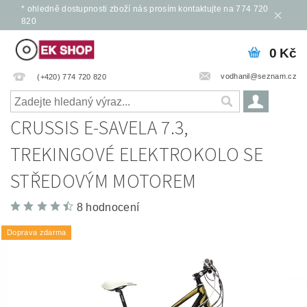
* ohledně dostupnosti zboží nás prosím kontaktujte na 774 720
820
0 Kč
vodhanil@seznam.cz
(+420) 774 720 820
CRUSSIS E-SAVELA 7.3,
TREKINGOVÉ ELEKTROKOLO SE
STŘEDOVÝM MOTOREM
8 hodnocení
Doprava zdarma