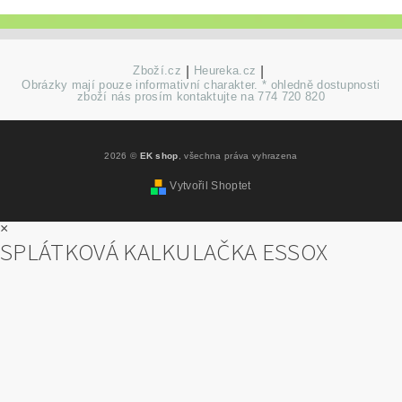
Zboží.cz
|
Heureka.cz
|
Obrázky mají pouze informativní charakter. * ohledně dostupnosti
zboží nás prosím kontaktujte na 774 720 820
2026 ©
EK shop
, všechna práva vyhrazena
Vytvořil Shoptet
×
SPLÁTKOVÁ KALKULAČKA ESSOX