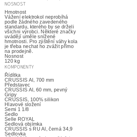
NOSNOST
Hmotnost
Vážení elektrokol neprobíhá
podle žádného zavedeného
standardu, kterého by se drželi
všichni výrobci. Některé značky
uvádějí uměle snížené
hmotnosti. Pro zjištění váhy kola
je třeba nechat ho zvážit přímo
na prodejně.
Nosnost
120 kg
KOMPONENTY
Řídítka
CRUSSIS Al, 700 mm
Představec
CRUSSIS Al, 60 mm, pevný
Gripy
CRUSSIS, 100% silikon
Hlavové složení
Semi 1 1/8
Sedlo
Selle ROYAL
Sedlová objímka
CRUSSIS s RU Al, černá 34,9
Sedlovka