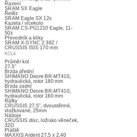
Řazení
SRAM SX Eagle
Řetěz
SRAM Eagle SX 12s
Kazeta / vícekolo
SRAM CS-PG1210 Eagle, 11-
50z
Převodník a kliky
SRAM X-SYNC 2 38Z /
CRUSSIS ISIS 170 mm
KOLA
Průměr kol
27.5"
Brzda přední
SHIMANO Deore BR-MT410,
hydraulická, rotor 180 mm
Brzda zadní
SHIMANO Deore BR-MT410,
hydraulická, rotor 160 mm
Ráfky
CRUSSIS 27,5", dvoustěnné,
vložkované, 25mm
Náboje
CRUSSIS disc, ložisko věneček,
32D
Pláště
MAXXIS Ardent 27,5 x 2,40