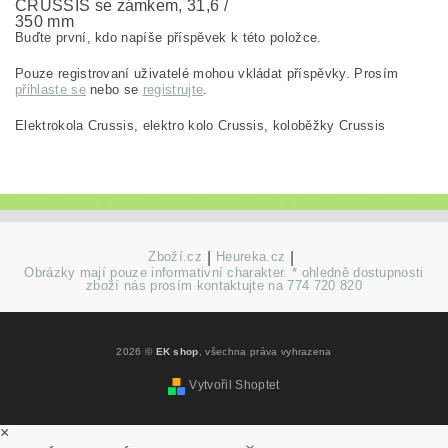
CRUSSIS se zámkem, 31,6 /
350 mm
Buďte první, kdo napíše příspěvek k této položce.
Pouze registrovaní uživatelé mohou vkládat příspěvky. Prosím
přihlaste se
nebo se
registrujte
.
Elektrokola Crussis, elektro kolo Crussis, koloběžky Crussis
Zboží.cz
|
Heureka.cz
|
Obrázky mají pouze informativní charakter. * ohledně dostupnosti
zboží nás prosím kontaktujte na 774 720 820
2026 ©
EK shop
, všechna práva vyhrazena
Vytvořil Shoptet
×