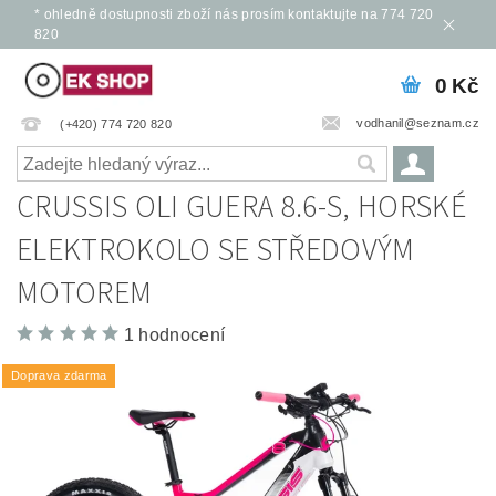
* ohledně dostupnosti zboží nás prosím kontaktujte na 774 720
820
0 Kč
vodhanil@seznam.cz
(+420) 774 720 820
CRUSSIS OLI GUERA 8.6-S, HORSKÉ
ELEKTROKOLO SE STŘEDOVÝM
MOTOREM
1 hodnocení
Doprava zdarma