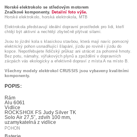
Horské elektrokolo se středovým motorem
Značkové komponenty.
Detailní foto výše.
Horské elektrokolo, horská elektrokola, MTB
Elektrokola představují ideální dopravní prostředek pro lidi, kteří
chtějí být aktivní a nechtějí zbytečně plýtvat silami.
Jsou to jízdní kola s klasickou stavbou, která mají navíc pomocný
elektrický pohon usnadňující šlapání, jízdu po rovině i jízdu do
kopce. Nepotřebujete řidičský průkaz ani utrácet za pohonné hmoty.
Bez potu, námahy, výfukových plynů a zpoždění v dopravních
zácpách vás ekologicky a efektivně dopraví z místa A na místo B.
Všechny modely elektrokol CRUSSIS jsou vybaveny kvalitními
komponenty.
POPIS:
Rám
Alu 6061
Vidlice
ROCKSHOX FS Judy Silver TK
Solo Air 27,5", zdvih 100 mm,
uzamykatelná z vidlice
POHON
Baterie