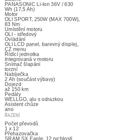
PANASONIC Li-Ion 36V / 630
Wh (17,5 Ah)
Motor
OLI SPORT, 250W (MAX 700W),
83 Nm
Umístění motoru
OLI - středový
Ovládání
OLI LCD panel, barevný displej,
CZ menu
Řídící jednotka
Integrovaná v motoru
Snímač šlapání
torzní
Nabíječka
2 Ah (součást výbavy)
Dojezd
až 150 km
Pedály
WELLGO, alu s odrazkou
Asistent chůze
ano
ŘAZENÍ
Počet převodů
1 x 12
Přehazovačka
SRAM SX Eagle, 12 rychlostí