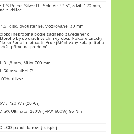
S Recon Silver RL Solo Air 27,5", zdvih 120 mm,
á z vidlice
,5" disc, dvoustěnné, vložkované, 30 mm
ktrokol neprobíhá podle žádného zavedeného
kterého by se drželi všichni výrobci. Některé značky
le snížené hmotnosti. Pro zjištění váhy kola je třeba
vážit přímo na prodejně.
L 31,8 mm, šířka 760 mm
L 50 mm, úhel 7°
00% silikon
"
36V / 720 Wh (20 Ah)
 GX Ultimate, 250W (MAX 600W) 95 Nm
LCD panel, barevný displej