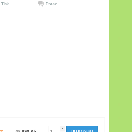
Tisk
Dotaz
20
48 990 Kč