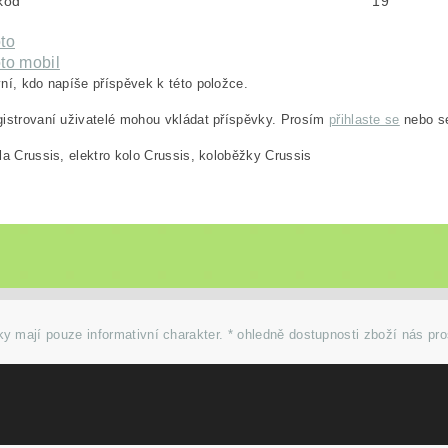
 kod
19
to
to mobil
ní, kdo napíše příspěvek k této položce.
istrovaní uživatelé mohou vkládat příspěvky. Prosím
přihlaste se
nebo 
la Crussis, elektro kolo Crussis, koloběžky Crussis
y mají pouze informativní charakter. * ohledně dostupnosti zboží nás pr