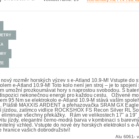
METRY
KA
ORY
ZE
 nový rozměr horských výzev s e-Atland 10.9-M! Vstupte do
kolem e-Atland 10.9-M! Toto kolo není jen stroj – je to spoje
ám umožní prozkoumávat hory s naprostou svobodou. S bater
dispozici nekonečnou energii pro každou cestu. Oživené 
m 95 Nm se elektrokolo e-Atland 10.9-M stává vaším spoleh
. Pláště MAXXIS ARDENT a přehazovačka SRAM GX Eagle s 1
í jízdou, zatímco vidlice ROCKSHOX FS Recon Silver RL Sol
eliminuje všechny překážky. Rám ve velikostech 17" a 19" je
ivitu jízdy, elegantní černo-modrá barva v kombinaci s bar
itelný vzhled. Vstupte do nové éry horských elektrokol s e-At
e hranice vašich dobrodružství!
Alu 6061- v