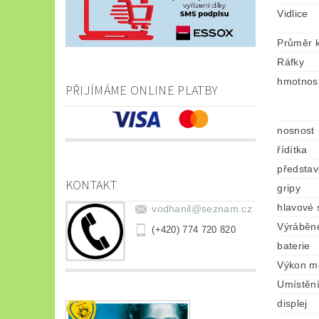
Vidlice
Průměr k
Ráfky
hmotnos
PŘIJÍMÁME ONLINE PLATBY
nosnost
řídítka
představ
KONTAKT
gripy
hlavové 
vodhanil
@
seznam.cz
Výráběné
(+420) 774 720 820
baterie
Výkon m
Umístěn
displej