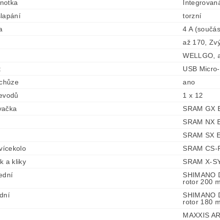
dnotka
Integrovan
lapání
torzní
a
4 A (součás
až 170, Zv
WELLGO, a
t
USB Micro
 chůze
ano
řevodů
1 x 12
vačka
SRAM GX Ea
SRAM NX E
SRAM SX Ea
 vícekolo
SRAM CS-P
k a kliky
SRAM X-SY
ední
SHIMANO D
rotor 200 
dní
SHIMANO D
rotor 180 
MAXXIS AR