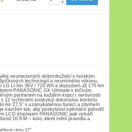
 světa neomezených dobrodružství s horským
ní špičkových technologií a nesmírného výkonu,
ií LG Li-Ion 36V / 720 Wh a dojezdem až 170 km
motorem PANASONIC GX Ultimate s točivým
livým partnerem na každém kopci i nerovnosti
2 rychlostmi poskytují dokonalou kontrolu
o Air 27,5" s uzamykatelnou funkcí a zdvihem
 navržen tak, aby poskytoval optimální pohodlí
evným LCD displejem PANASONIC pak vytváří
land 10.9-M – kolo, které mění pravidla a
elikost rámu 17"