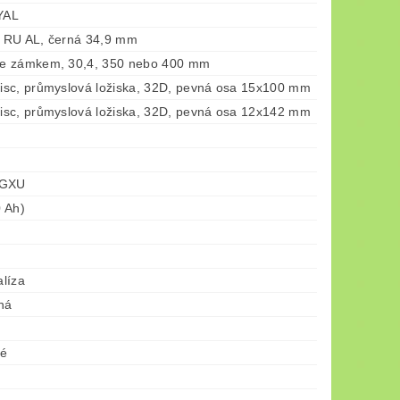
YAL
 RU AL, černá 34,9 mm
e zámkem, 30,4, 350 nebo 400 mm
sc, průmyslová ložiska, 32D, pevná osa 15x100 mm
sc, průmyslová ložiska, 32D, pevná osa 12x142 mm
 GXU
 Ah)
líza
ná
né