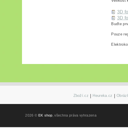
Velikost
3D fo
3D fo
Buďte prv
Pouze reg
Elektroko
Zboží.cz
|
Heureka.cz
|
Obrázk
2026 ©
EK shop
, všechna práva vyhrazena