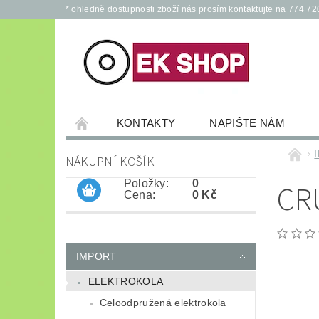
* ohledně dostupnosti zboží nás prosím kontaktujte na 774 72
KONTAKTY
NAPIŠTE NÁM
PŘÍSLUŠENSTVÍ PRO ELEKTROKOLA A KOL
NÁKUPNÍ KOŠÍK
JÍZDNÍ KOLA
*
OCHRANNÉ POM
Položky:
0
CR
Cena:
0 Kč
IMPORT
ELEKTROKOLA
Celoodpružená elektrokola