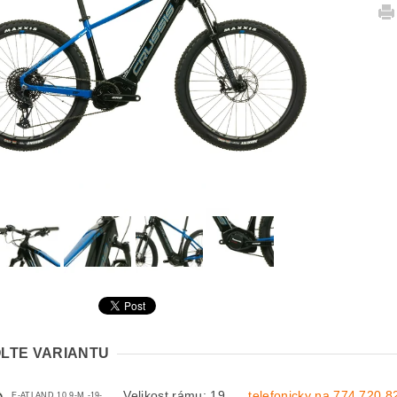
LTE VARIANTU
Velikost rámu: 19
telefonicky na 774 720 8
E-ATLAND 10.9-M -19-