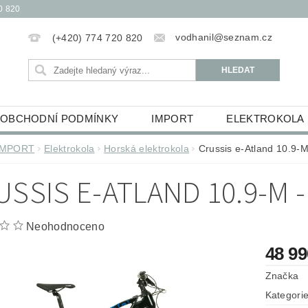
0 820
vodhanil@seznam.cz
(+420) 774 720 820
OBCHODNÍ PODMÍNKY
IMPORT
ELEKTROKOLA
OBĚŽKY
ELEKTROKOLOBĚŽKY
HUDEBNINY
IMPORT
Elektrokola
Horská elektrokola
Crussis e-Atland 10.9-M
ŮCKY
ESSOX PODMÍNKY NÁKUPU NA SPLÁTKY
USSIS E-ATLAND 10.9-M -
Neohodnoceno
48 9
Značka
Kategori