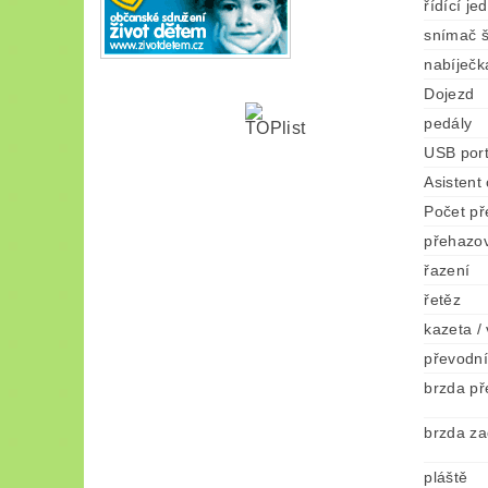
řídící je
snímač š
nabíječk
Dojezd
pedály
USB por
Asistent
Počet p
přehazo
řazení
řetěz
kazeta /
převodní
brzda př
brzda za
pláště