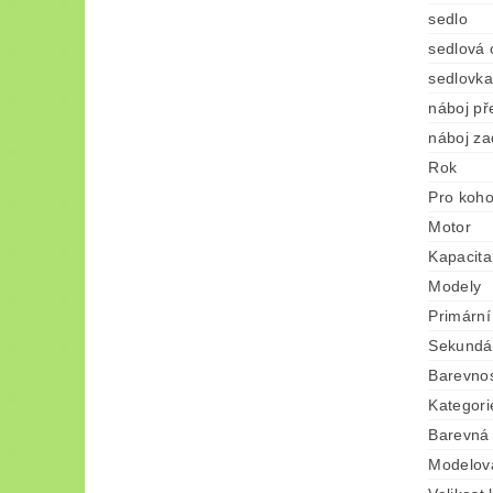
sedlo
sedlová 
sedlovka
náboj př
náboj za
Rok
Pro koh
Motor
Kapacita
Modely
Primární
Sekundár
Barevno
Kategori
Barevná 
Modelov