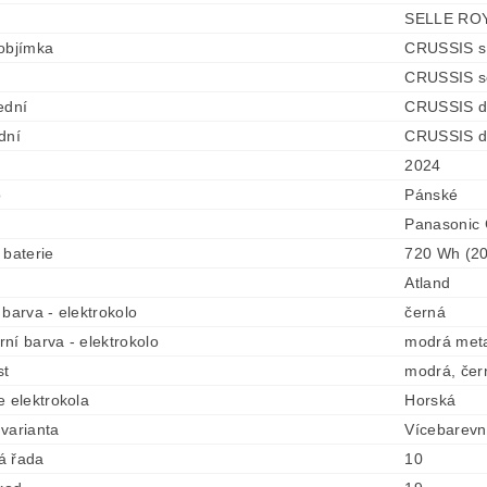
SELLE RO
objímka
CRUSSIS s
CRUSSIS s
ední
CRUSSIS di
dní
CRUSSIS di
2024
o
Pánské
Panasonic
 baterie
720 Wh (20
Atland
 barva - elektrokolo
černá
ní barva - elektrokolo
modrá meta
st
modrá, čer
e elektrokola
Horská
varianta
Vícebarev
á řada
10