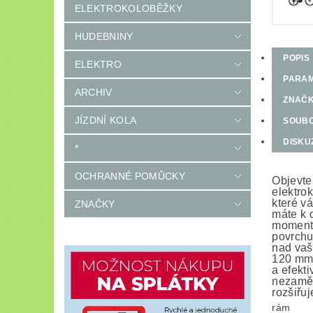
ELEKTROKOLOBĚŽKY
HUDEBNINY
POPIS
ELEKTRO
PARA
ARCHIV
ZNAČ
JÍZDNÍ KOLA
SOUB
DISKU
*
OCHRANNÉ POMŮCKY
Objevte
elektro
které v
ZNAČKY
máte k 
momente
povrchu
nad vaš
120 mm 
a efekt
nezaměn
rozšiřuj
rám