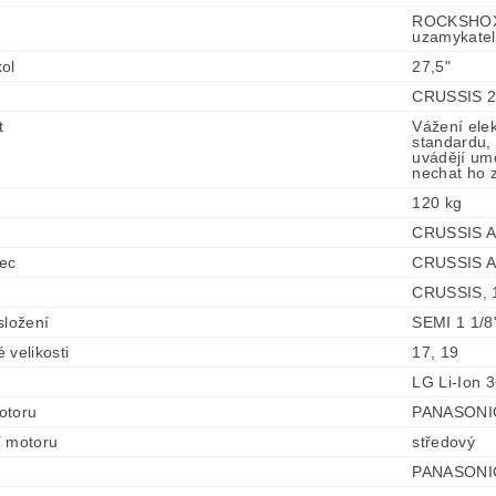
ROCKSHOX F
uzamykateln
ol
27,5"
CRUSSIS 27
t
Vážení ele
standardu, 
uvádějí umě
nechat ho z
120 kg
CRUSSIS A
ec
CRUSSIS A
CRUSSIS, 1
složení
SEMI 1 1/8
 velikosti
17, 19
LG Li-Ion 
otoru
PANASONIC
í motoru
středový
PANASONIC 