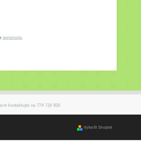
se
registrujte
.
osím kontaktujte na 774 720 820
Vytvořil Shoptet