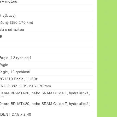
á v motoru
t výbavy)
ýšený (150-170 km)
lu s odrazkou
-B
gle, 12 rychlostí
agle
gle, 12 rychlostí
G1210 Eagle, 11-50z
NC 2 38Z, CRS ISIS 170 mm
eore BR-MT420, nebo SRAM Guide T, hydraulická,
mm
eore BR-MT420, nebo SRAM Guide T, hydraulická,
mm
DENT 27,5 x 2,40