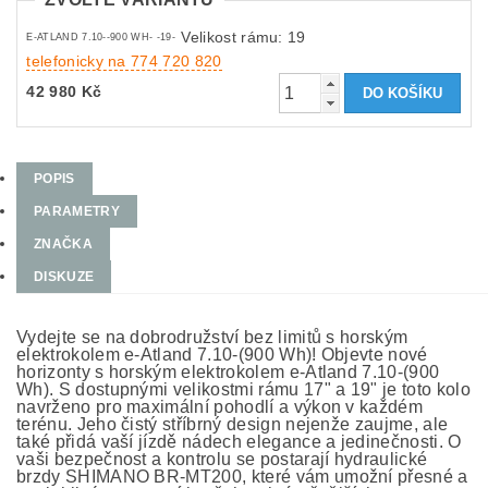
Velikost rámu: 19
E-ATLAND 7.10--900 WH- -19-
telefonicky na 774 720 820
42 980 Kč
POPIS
PARAMETRY
ZNAČKA
DISKUZE
Vydejte se na dobrodružství bez limitů s horským
elektrokolem e-Atland 7.10-(900 Wh)! Objevte nové
horizonty s horským elektrokolem e-Atland 7.10-(900
Wh). S dostupnými velikostmi rámu 17" a 19" je toto kolo
navrženo pro maximální pohodlí a výkon v každém
terénu. Jeho čistý stříbrný design nejenže zaujme, ale
také přidá vaší jízdě nádech elegance a jedinečnosti. O
vaši bezpečnost a kontrolu se postarají hydraulické
brzdy SHIMANO BR-MT200, které vám umožní přesné a