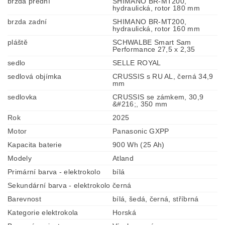
brzda přední
SHIMANO BR-MT200,
hydraulická, rotor 180 mm
brzda zadní
SHIMANO BR-MT200,
hydraulická, rotor 160 mm
pláště
SCHWALBE Smart Sam
Performance 27,5 x 2,35
sedlo
SELLE ROYAL
sedlová objímka
CRUSSIS s RU AL, černá 34,9
mm
sedlovka
CRUSSIS se zámkem, 30,9
&#216;, 350 mm
Rok
2025
Motor
Panasonic GXPP
Kapacita baterie
900 Wh (25 Ah)
Modely
Atland
Primární barva - elektrokolo
bílá
Sekundární barva - elektrokolo
černá
Barevnost
bílá, šedá, černá, stříbrná
Kategorie elektrokola
Horská