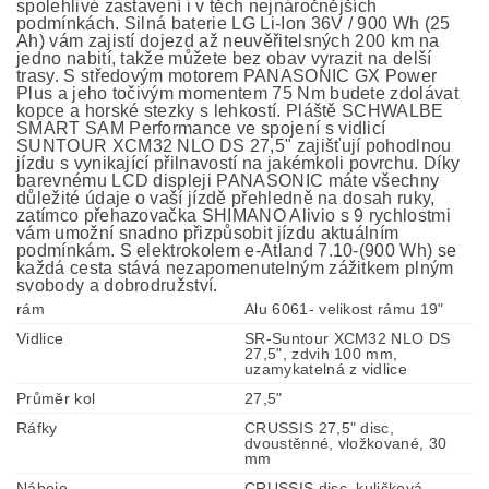
spolehlivé zastavení i v těch nejnáročnějších
podmínkách. Silná baterie LG Li-Ion 36V / 900 Wh (25
Ah) vám zajistí dojezd až neuvěřitelsných 200 km na
jedno nabití, takže můžete bez obav vyrazit na delší
trasy. S středovým motorem PANASONIC GX Power
Plus a jeho točivým momentem 75 Nm budete zdolávat
kopce a horské stezky s lehkostí. Pláště SCHWALBE
SMART SAM Performance ve spojení s vidlicí
SUNTOUR XCM32 NLO DS 27,5" zajišťují pohodlnou
jízdu s vynikající přilnavostí na jakémkoli povrchu. Díky
barevnému LCD displeji PANASONIC máte všechny
důležité údaje o vaší jízdě přehledně na dosah ruky,
zatímco přehazovačka SHIMANO Alivio s 9 rychlostmi
vám umožní snadno přizpůsobit jízdu aktuálním
podmínkám. S elektrokolem e-Atland 7.10-(900 Wh) se
každá cesta stává nezapomenutelným zážitkem plným
svobody a dobrodružství.
rám
Alu 6061- velikost rámu 19"
Vidlice
SR-Suntour XCM32 NLO DS
27,5", zdvih 100 mm,
uzamykatelná z vidlice
Průměr kol
27,5"
Ráfky
CRUSSIS 27,5" disc,
dvoustěnné, vložkované, 30
mm
Náboje
CRUSSIS disc, kuličková