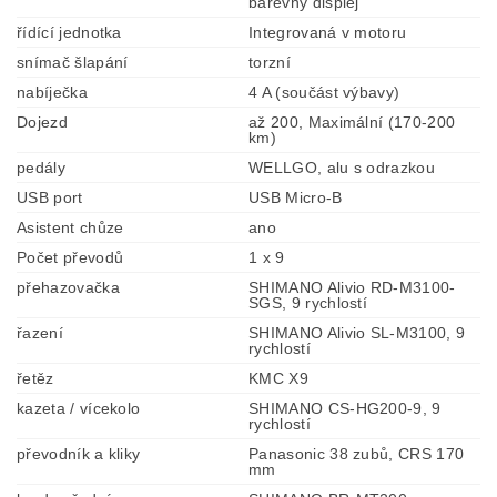
barevný displej
řídící jednotka
Integrovaná v motoru
snímač šlapání
torzní
nabíječka
4 A (součást výbavy)
Dojezd
až 200, Maximální (170-200
km)
pedály
WELLGO, alu s odrazkou
USB port
USB Micro-B
Asistent chůze
ano
Počet převodů
1 x 9
přehazovačka
SHIMANO Alivio RD-M3100-
SGS, 9 rychlostí
řazení
SHIMANO Alivio SL-M3100, 9
rychlostí
řetěz
KMC X9
kazeta / vícekolo
SHIMANO CS-HG200-9, 9
rychlostí
převodník a kliky
Panasonic 38 zubů, CRS 170
mm