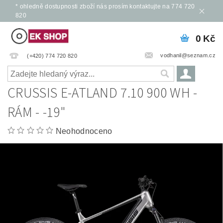
* ohledně dostupnosti zboží nás prosím kontaktujte na 774 720
820
0 Kč
vodhanil@seznam.cz
(+420) 774 720 820
CRUSSIS E-ATLAND 7.10 900 WH -
RÁM - -19"
Neohodnoceno