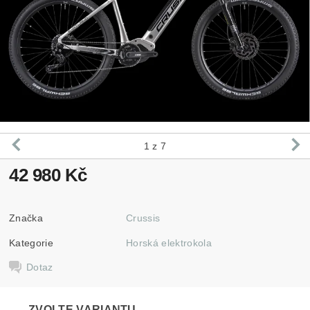
1
z 7
42 980 Kč
Značka
Crussis
Kategorie
Horská elektrokola
Dotaz
ZVOLTE VARIANTU