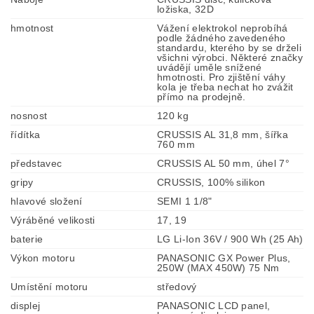
ložiska, 32D
hmotnost
Vážení elektrokol neprobíhá
podle žádného zavedeného
standardu, kterého by se drželi
všichni výrobci. Některé značky
uvádějí uměle snížené
hmotnosti. Pro zjištění váhy
kola je třeba nechat ho zvážit
přímo na prodejně.
nosnost
120 kg
řídítka
CRUSSIS AL 31,8 mm, šířka
760 mm
představec
CRUSSIS AL 50 mm, úhel 7°
gripy
CRUSSIS, 100% silikon
hlavové složení
SEMI 1 1/8"
Výráběné velikosti
17, 19
baterie
LG Li-Ion 36V / 900 Wh (25 Ah)
Výkon motoru
PANASONIC GX Power Plus,
250W (MAX 450W) 75 Nm
Umístění motoru
středový
displej
PANASONIC LCD panel,