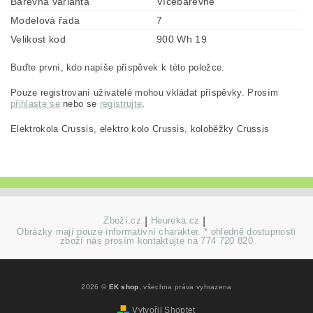
Barevná varianta
Vícebarevné
Modelová řada
7
Velikost kod
900 Wh 19
Buďte první, kdo napíše příspěvek k této položce.
Pouze registrovaní uživatelé mohou vkládat příspěvky. Prosím
přihlaste se
nebo se
registrujte
.
Elektrokola Crussis, elektro kolo Crussis, koloběžky Crussis
Zboží.cz
|
Heureka.cz
|
Obrázky mají pouze informativní charakter. * ohledně dostupnosti
zboží nás prosím kontaktujte na 774 720 820
2026 ©
EK shop
, všechna práva vyhrazena
Vytvořil Shoptet