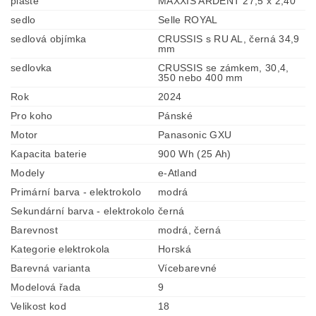
pláště
MAXXIS ARDENT 27,5 x 2,40
sedlo
Selle ROYAL
sedlová objímka
CRUSSIS s RU AL, černá 34,9
mm
sedlovka
CRUSSIS se zámkem, 30,4,
350 nebo 400 mm
Rok
2024
Pro koho
Pánské
Motor
Panasonic GXU
Kapacita baterie
900 Wh (25 Ah)
Modely
e-Atland
Primární barva - elektrokolo
modrá
Sekundární barva - elektrokolo
černá
Barevnost
modrá, černá
Kategorie elektrokola
Horská
Barevná varianta
Vícebarevné
Modelová řada
9
Velikost kod
18