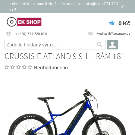
* ohledně dostupnosti zboží nás prosím kontaktujte na 774 720
820
0 Kč
vodhanil@seznam.cz
(+420) 774 720 820
CRUSSIS E-ATLAND 9.9-L - RÁM 18"
Neohodnoceno