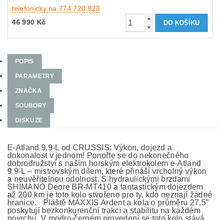
telefonicky na 774 720 820
46 990 Kč
POPIS
PARAMETRY
ZNAČKA
SOUBORY
DISKUZE
E-Atland 9.9-L od CRUSSIS: Výkon, dojezd a
dokonalost v jednom! Ponořte se do nekonečného
dobrodružství s naším horským elektrokolem e-Atland
9.9-L – mistrovským dílem, které přináší vrcholný výkon
a neuvěřitelnou odolnost. S hydraulickými brzdami
SHIMANO Deore BR-MT410 a fantastickým dojezdem
až 200 km je toto kolo stvořeno pro ty, kdo neznají žádné
hranice. Pláště MAXXIS Ardent a kola o průměru 27,5"
poskytují bezkonkurenční trakci a stabilitu na každém
povrchu. V modro-černém provedení se toto kolo stává