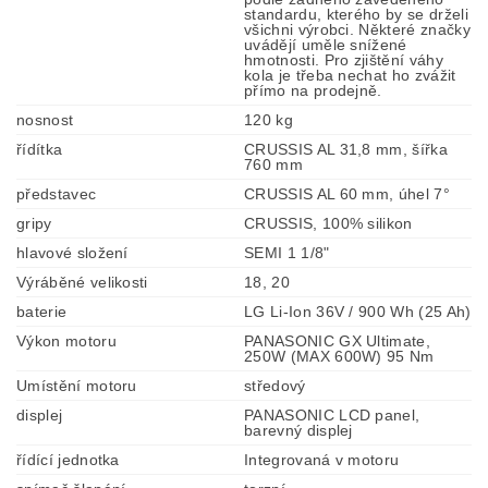
standardu, kterého by se drželi
všichni výrobci. Některé značky
uvádějí uměle snížené
hmotnosti. Pro zjištění váhy
kola je třeba nechat ho zvážit
přímo na prodejně.
nosnost
120 kg
řídítka
CRUSSIS AL 31,8 mm, šířka
760 mm
představec
CRUSSIS AL 60 mm, úhel 7°
gripy
CRUSSIS, 100% silikon
hlavové složení
SEMI 1 1/8"
Výráběné velikosti
18, 20
baterie
LG Li-Ion 36V / 900 Wh (25 Ah)
Výkon motoru
PANASONIC GX Ultimate,
250W (MAX 600W) 95 Nm
Umístění motoru
středový
displej
PANASONIC LCD panel,
barevný displej
řídící jednotka
Integrovaná v motoru