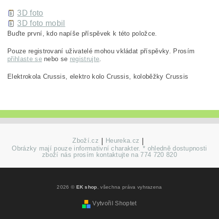
3D foto
3D foto mobil
Buďte první, kdo napíše příspěvek k této položce.
Pouze registrovaní uživatelé mohou vkládat příspěvky. Prosím
přihlaste se
nebo se
registrujte
.
Elektrokola Crussis, elektro kolo Crussis, koloběžky Crussis
Zboží.cz
|
Heureka.cz
|
Obrázky mají pouze informativní charakter. * ohledně dostupnosti
zboží nás prosím kontaktujte na 774 720 820
2026 ©
EK shop
, všechna práva vyhrazena
Vytvořil Shoptet