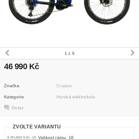
1
z 9
46 990 Kč
Značka
Crussis
Kategorie
Horská elektrokola
Dotaz
ZVOLTE VARIANTU
Velikost rámu: 18
E-ATLAND 9.9-L -18-