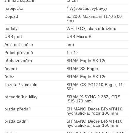
snímač šlapání
torzní
nabíječka
4 A (součást výbavy)
Dojezd
až 200, Maximální (170-200
km)
pedály
WELLGO, alu s odrazkou
USB port
USB Micro-B
Asistent chůze
ano
Počet převodů
1 x 12
přehazovačka
SRAM Eagle SX 12s
řazení
SRAM SX Eagle
řetěz
SRAM Eagle SX 12s
kazeta / vícekolo
SRAM CS-PG1210 Eagle, 11-
50z
převodník a kliky
SRAM X-SYNC 2 38Z, CRS
ISIS 170 mm
brzda přední
SHIMANO Deore BR-MT410,
hydraulická, rotor 180 mm
brzda zadní
SHIMANO Deore BR-MT410,
hydraulická, rotor 160 mm