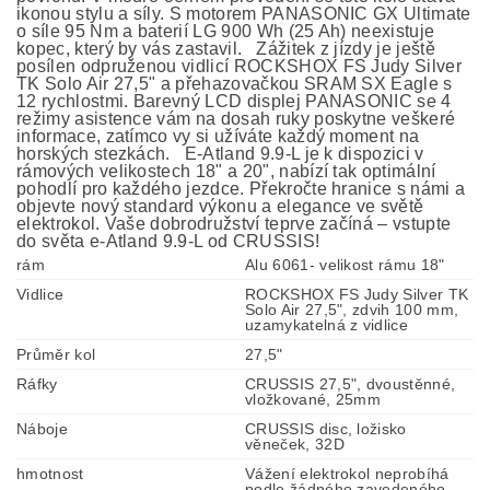
ikonou stylu a síly. S motorem PANASONIC GX Ultimate
o síle 95 Nm a baterií LG 900 Wh (25 Ah) neexistuje
kopec, který by vás zastavil. Zážitek z jízdy je ještě
posílen odpruženou vidlicí ROCKSHOX FS Judy Silver
TK Solo Air 27,5" a přehazovačkou SRAM SX Eagle s
12 rychlostmi. Barevný LCD displej PANASONIC se 4
režimy asistence vám na dosah ruky poskytne veškeré
informace, zatímco vy si užíváte každý moment na
horských stezkách. E-Atland 9.9-L je k dispozici v
rámových velikostech 18" a 20", nabízí tak optimální
pohodlí pro každého jezdce. Překročte hranice s námi a
objevte nový standard výkonu a elegance ve světě
elektrokol. Vaše dobrodružství teprve začíná – vstupte
do světa e-Atland 9.9-L od CRUSSIS!
rám
Alu 6061- velikost rámu 18"
Vidlice
ROCKSHOX FS Judy Silver TK
Solo Air 27,5", zdvih 100 mm,
uzamykatelná z vidlice
Průměr kol
27,5"
Ráfky
CRUSSIS 27,5", dvoustěnné,
vložkované, 25mm
Náboje
CRUSSIS disc, ložisko
věneček, 32D
hmotnost
Vážení elektrokol neprobíhá
podle žádného zavedeného