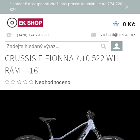
* ohledně dostupnosti zboží nás prosím kontaktujte na 774 720
820
0 Kč
vodhanil@seznam.cz
(+420) 774 720 820
CRUSSIS E-FIONNA 7.10 522 WH -
RÁM - -16"
Neohodnoceno