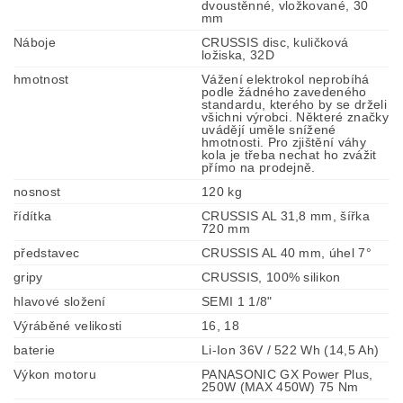
dvoustěnné, vložkované, 30
mm
Náboje
CRUSSIS disc, kuličková
ložiska, 32D
hmotnost
Vážení elektrokol neprobíhá
podle žádného zavedeného
standardu, kterého by se drželi
všichni výrobci. Některé značky
uvádějí uměle snížené
hmotnosti. Pro zjištění váhy
kola je třeba nechat ho zvážit
přímo na prodejně.
nosnost
120 kg
řídítka
CRUSSIS AL 31,8 mm, šířka
720 mm
představec
CRUSSIS AL 40 mm, úhel 7°
gripy
CRUSSIS, 100% silikon
hlavové složení
SEMI 1 1/8"
Výráběné velikosti
16, 18
baterie
Li-Ion 36V / 522 Wh (14,5 Ah)
Výkon motoru
PANASONIC GX Power Plus,
250W (MAX 450W) 75 Nm