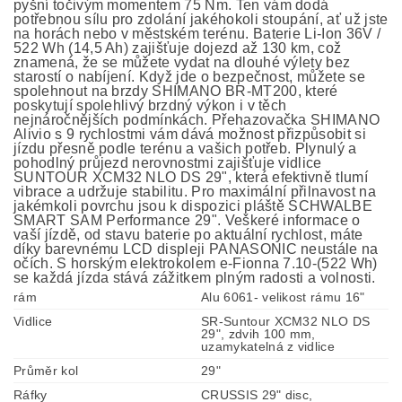
pyšní točivým momentem 75 Nm. Ten vám dodá
potřebnou sílu pro zdolání jakéhokoli stoupání, ať už jste
na horách nebo v městském terénu. Baterie Li-Ion 36V /
522 Wh (14,5 Ah) zajišťuje dojezd až 130 km, což
znamená, že se můžete vydat na dlouhé výlety bez
starostí o nabíjení. Když jde o bezpečnost, můžete se
spolehnout na brzdy SHIMANO BR-MT200, které
poskytují spolehlivý brzdný výkon i v těch
nejnáročnějších podmínkách. Přehazovačka SHIMANO
Alivio s 9 rychlostmi vám dává možnost přizpůsobit si
jízdu přesně podle terénu a vašich potřeb. Plynulý a
pohodlný průjezd nerovnostmi zajišťuje vidlice
SUNTOUR XCM32 NLO DS 29", která efektivně tlumí
vibrace a udržuje stabilitu. Pro maximální přilnavost na
jakémkoli povrchu jsou k dispozici pláště SCHWALBE
SMART SAM Performance 29". Veškeré informace o
vaší jízdě, od stavu baterie po aktuální rychlost, máte
díky barevnému LCD displeji PANASONIC neustále na
očích. S horským elektrokolem e-Fionna 7.10-(522 Wh)
se každá jízda stává zážitkem plným radosti a volnosti.
rám
Alu 6061- velikost rámu 16"
Vidlice
SR-Suntour XCM32 NLO DS
29", zdvih 100 mm,
uzamykatelná z vidlice
Průměr kol
29"
Ráfky
CRUSSIS 29" disc,