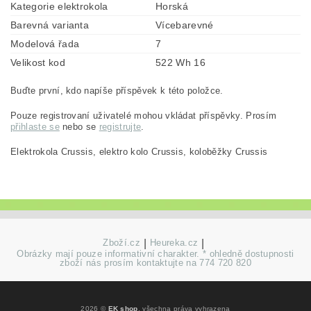
Kategorie elektrokola
Horská
Barevná varianta
Vícebarevné
Modelová řada
7
Velikost kod
522 Wh 16
Buďte první, kdo napíše příspěvek k této položce.
Pouze registrovaní uživatelé mohou vkládat příspěvky. Prosím
přihlaste se
nebo se
registrujte
.
Elektrokola Crussis, elektro kolo Crussis, koloběžky Crussis
Zboží.cz
|
Heureka.cz
|
Obrázky mají pouze informativní charakter. * ohledně dostupnosti
zboží nás prosím kontaktujte na 774 720 820
2026 ©
EK shop
, všechna práva vyhrazena