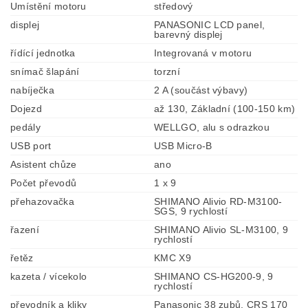
Umístění motoru
středový
displej
PANASONIC LCD panel,
barevný displej
řídící jednotka
Integrovaná v motoru
snímač šlapání
torzní
nabíječka
2 A (součást výbavy)
Dojezd
až 130, Základní (100-150 km)
pedály
WELLGO, alu s odrazkou
USB port
USB Micro-B
Asistent chůze
ano
Počet převodů
1 x 9
přehazovačka
SHIMANO Alivio RD-M3100-
SGS, 9 rychlostí
řazení
SHIMANO Alivio SL-M3100, 9
rychlostí
řetěz
KMC X9
kazeta / vícekolo
SHIMANO CS-HG200-9, 9
rychlostí
převodník a kliky
Panasonic 38 zubů, CRS 170