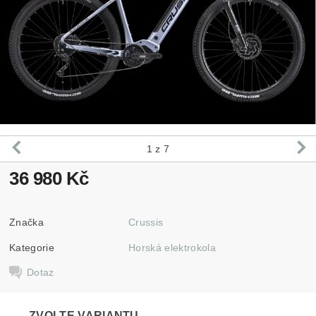
1
z 7
36 980 Kč
Značka
Crussis
Kategorie
Horská elektrokola
Dotaz
ZVOLTE VARIANTU