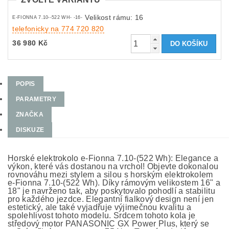
Velikost rámu: 16
E-FIONNA 7.10--522 WH- -16-
telefonicky na 774 720 820
36 980 Kč
POPIS
PARAMETRY
ZNAČKA
DISKUZE
Horské elektrokolo e-Fionna 7.10-(522 Wh): Elegance a
výkon, které vás dostanou na vrchol! Objevte dokonalou
rovnováhu mezi stylem a silou s horským elektrokolem
e-Fionna 7.10-(522 Wh). Díky rámovým velikostem 16" a
18" je navrženo tak, aby poskytovalo pohodlí a stabilitu
pro každého jezdce. Elegantní fialkový design není jen
estetický, ale také vyjadřuje výjimečnou kvalitu a
spolehlivost tohoto modelu. Srdcem tohoto kola je
středový motor PANASONIC GX Power Plus, který se