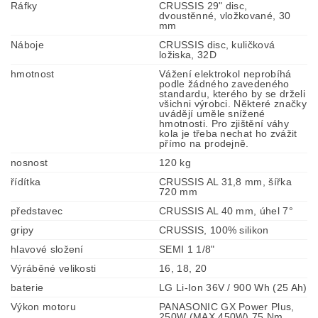
Ráfky
CRUSSIS 29" disc,
dvoustěnné, vložkované, 30
mm
Náboje
CRUSSIS disc, kuličková
ložiska, 32D
hmotnost
Vážení elektrokol neprobíhá
podle žádného zavedeného
standardu, kterého by se drželi
všichni výrobci. Některé značky
uvádějí uměle snížené
hmotnosti. Pro zjištění váhy
kola je třeba nechat ho zvážit
přímo na prodejně.
nosnost
120 kg
řídítka
CRUSSIS AL 31,8 mm, šířka
720 mm
představec
CRUSSIS AL 40 mm, úhel 7°
gripy
CRUSSIS, 100% silikon
hlavové složení
SEMI 1 1/8"
Výráběné velikosti
16, 18, 20
baterie
LG Li-Ion 36V / 900 Wh (25 Ah)
Výkon motoru
PANASONIC GX Power Plus,
250W (MAX 450W) 75 Nm