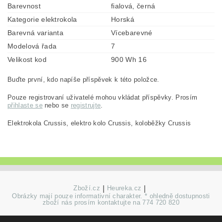
Barevnost
fialová, černá
Kategorie elektrokola
Horská
Barevná varianta
Vícebarevné
Modelová řada
7
Velikost kod
900 Wh 16
Buďte první, kdo napíše příspěvek k této položce.
Pouze registrovaní uživatelé mohou vkládat příspěvky. Prosím
přihlaste se
nebo se
registrujte
.
Elektrokola Crussis, elektro kolo Crussis, koloběžky Crussis
Zboží.cz
|
Heureka.cz
|
Obrázky mají pouze informativní charakter. * ohledně dostupnosti
zboží nás prosím kontaktujte na 774 720 820