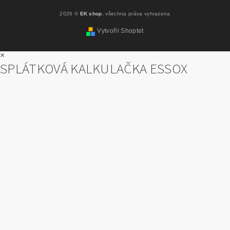
2026 ©
EK shop
, všechna práva vyhrazena
Vytvořil Shoptet
×
SPLÁTKOVÁ KALKULAČKA ESSOX