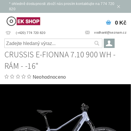
* ohledně dostupnosti zboží nás prosím kontaktujte na 774 720
820
0 Kč
vodhanil@seznam.cz
(+420) 774 720 820
CRUSSIS E-FIONNA 7.10 900 WH -
RÁM - -16"
Neohodnoceno