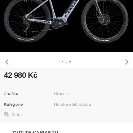
1
z 7
42 980 Kč
Značka
Crussis
Kategorie
Horská elektrokola
Dotaz
ZVOLTE VARIANTU