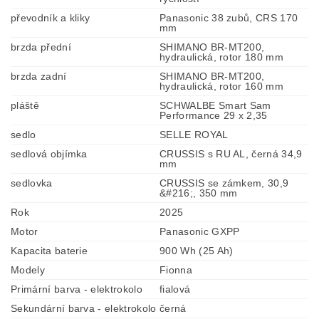
převodník a kliky
Panasonic 38 zubů, CRS 170
mm
brzda přední
SHIMANO BR-MT200,
hydraulická, rotor 180 mm
brzda zadní
SHIMANO BR-MT200,
hydraulická, rotor 160 mm
pláště
SCHWALBE Smart Sam
Performance 29 x 2,35
sedlo
SELLE ROYAL
sedlová objímka
CRUSSIS s RU AL, černá 34,9
mm
sedlovka
CRUSSIS se zámkem, 30,9
&#216;, 350 mm
Rok
2025
Motor
Panasonic GXPP
Kapacita baterie
900 Wh (25 Ah)
Modely
Fionna
Primární barva - elektrokolo
fialová
Sekundární barva - elektrokolo
černá