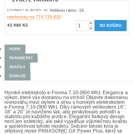
Velikost rámu: 16
E-FIONNA 7.10--900 WH- -16-
telefonicky na 774 720 820
42 980 Kč
POPIS
PARAMETRY
ZNAČKA
DISKUZE
Horské elektrokolo e-Fionna 7.10-(900 Wh): Elegance a
výkon, které vás dostanou na vrchol! Objevte dokonalou
rovnováhu mezi stylem a silou s horským elektrokolem
e-Fionna 7.10-(900 Wh). Díky rámovým velikostem 16",
18" a 20" je navrženo tak, aby poskytovalo pohodlí a
stabilitu pro každého jezdce. Elegantní fialkový design
není jen estetický, ale také vyjadřuje výjimečnou kvalitu
a spolehlivost tohoto modelu. Srdcem tohoto kola je
středový motor PANASONIC GX Power Plus, který se