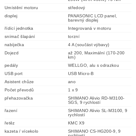
Umístění motoru
středový
displej
PANASONIC LCD panel,
barevný displej
řídící jednotka
Integrovaná v motoru
snímač šlapání
torzní
nabíječka
4 A (součást výbavy)
Dojezd
až 200, Maximální (170-200
km)
pedály
WELLGO, alu s odrazkou
USB port
USB Micro-B
Asistent chůze
ano
Počet převodů
1 x 9
přehazovačka
SHIMANO Alivio RD-M3100-
SGS, 9 rychlostí
řazení
SHIMANO Alivio SL-M3100, 9
rychlostí
řetěz
KMC X9
kazeta / vícekolo
SHIMANO CS-HG200-9, 9
rychlostí