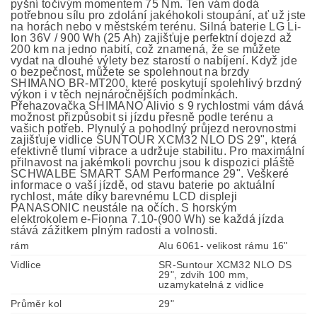
pyšní točivým momentem 75 Nm. Ten vám dodá
potřebnou sílu pro zdolání jakéhokoli stoupání, ať už jste
na horách nebo v městském terénu. Silná baterie LG Li-
Ion 36V / 900 Wh (25 Ah) zajišťuje perfektní dojezd až
200 km na jedno nabití, což znamená, že se můžete
vydat na dlouhé výlety bez starostí o nabíjení. Když jde
o bezpečnost, můžete se spolehnout na brzdy
SHIMANO BR-MT200, které poskytují spolehlivý brzdný
výkon i v těch nejnáročnějších podmínkách.
Přehazovačka SHIMANO Alivio s 9 rychlostmi vám dává
možnost přizpůsobit si jízdu přesně podle terénu a
vašich potřeb. Plynulý a pohodlný průjezd nerovnostmi
zajišťuje vidlice SUNTOUR XCM32 NLO DS 29", která
efektivně tlumí vibrace a udržuje stabilitu. Pro maximální
přilnavost na jakémkoli povrchu jsou k dispozici pláště
SCHWALBE SMART SAM Performance 29". Veškeré
informace o vaší jízdě, od stavu baterie po aktuální
rychlost, máte díky barevnému LCD displeji
PANASONIC neustále na očích. S horským
elektrokolem e-Fionna 7.10-(900 Wh) se každá jízda
stává zážitkem plným radosti a volnosti.
rám
Alu 6061- velikost rámu 16"
Vidlice
SR-Suntour XCM32 NLO DS
29", zdvih 100 mm,
uzamykatelná z vidlice
Průměr kol
29"