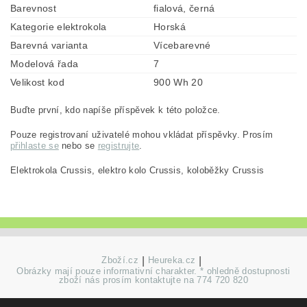
Barevnost
fialová, černá
Kategorie elektrokola
Horská
Barevná varianta
Vícebarevné
Modelová řada
7
Velikost kod
900 Wh 20
Buďte první, kdo napíše příspěvek k této položce.
Pouze registrovaní uživatelé mohou vkládat příspěvky. Prosím
přihlaste se
nebo se
registrujte
.
Elektrokola Crussis, elektro kolo Crussis, koloběžky Crussis
Zboží.cz
|
Heureka.cz
|
Obrázky mají pouze informativní charakter. * ohledně dostupnosti
zboží nás prosím kontaktujte na 774 720 820