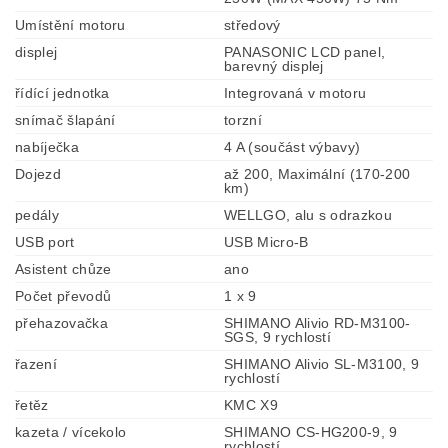
Umístění motoru
středový
displej
PANASONIC LCD panel,
barevný displej
řídící jednotka
Integrovaná v motoru
snímač šlapání
torzní
nabíječka
4 A (součást výbavy)
Dojezd
až 200, Maximální (170-200
km)
pedály
WELLGO, alu s odrazkou
USB port
USB Micro-B
Asistent chůze
ano
Počet převodů
1 x 9
přehazovačka
SHIMANO Alivio RD-M3100-
SGS, 9 rychlostí
řazení
SHIMANO Alivio SL-M3100, 9
rychlostí
řetěz
KMC X9
kazeta / vícekolo
SHIMANO CS-HG200-9, 9
rychlostí