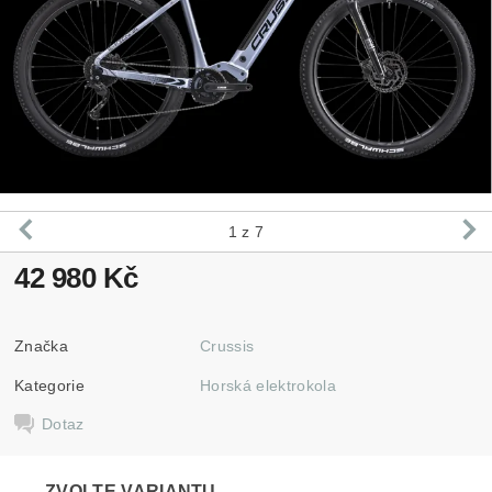
1
z 7
42 980 Kč
Značka
Crussis
Kategorie
Horská elektrokola
Dotaz
ZVOLTE VARIANTU