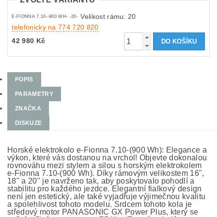
Velikost rámu: 20
E-FIONNA 7.10--900 WH- -20-
telefonicky na 774 720 820
42 980 Kč
POPIS
PARAMETRY
ZNAČKA
DISKUZE
Horské elektrokolo e-Fionna 7.10-(900 Wh): Elegance a
výkon, které vás dostanou na vrchol! Objevte dokonalou
rovnováhu mezi stylem a silou s horským elektrokolem
e-Fionna 7.10-(900 Wh). Díky rámovým velikostem 16",
18" a 20" je navrženo tak, aby poskytovalo pohodlí a
stabilitu pro každého jezdce. Elegantní fialkový design
není jen estetický, ale také vyjadřuje výjimečnou kvalitu
a spolehlivost tohoto modelu. Srdcem tohoto kola je
středový motor PANASONIC GX Power Plus, který se