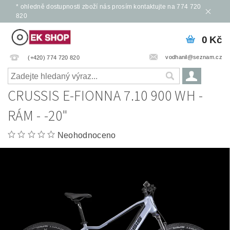
* ohledně dostupnosti zboží nás prosím kontaktujte na 774 720
820
0 Kč
vodhanil@seznam.cz
(+420) 774 720 820
CRUSSIS E-FIONNA 7.10 900 WH -
RÁM - -20"
Neohodnoceno