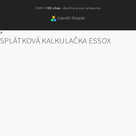
2026 ©
EK shop
, všechna práva vyhrazena
Vytvořil Shoptet
×
SPLÁTKOVÁ KALKULAČKA ESSOX