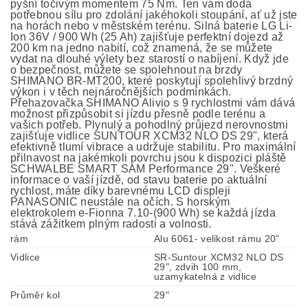
pyšní točivým momentem 75 Nm. Ten vám dodá
potřebnou sílu pro zdolání jakéhokoli stoupání, ať už jste
na horách nebo v městském terénu. Silná baterie LG Li-
Ion 36V / 900 Wh (25 Ah) zajišťuje perfektní dojezd až
200 km na jedno nabití, což znamená, že se můžete
vydat na dlouhé výlety bez starostí o nabíjení. Když jde
o bezpečnost, můžete se spolehnout na brzdy
SHIMANO BR-MT200, které poskytují spolehlivý brzdný
výkon i v těch nejnáročnějších podmínkách.
Přehazovačka SHIMANO Alivio s 9 rychlostmi vám dává
možnost přizpůsobit si jízdu přesně podle terénu a
vašich potřeb. Plynulý a pohodlný průjezd nerovnostmi
zajišťuje vidlice SUNTOUR XCM32 NLO DS 29", která
efektivně tlumí vibrace a udržuje stabilitu. Pro maximální
přilnavost na jakémkoli povrchu jsou k dispozici pláště
SCHWALBE SMART SAM Performance 29". Veškeré
informace o vaší jízdě, od stavu baterie po aktuální
rychlost, máte díky barevnému LCD displeji
PANASONIC neustále na očích. S horským
elektrokolem e-Fionna 7.10-(900 Wh) se každá jízda
stává zážitkem plným radosti a volnosti.
rám
Alu 6061- velikost rámu 20"
Vidlice
SR-Suntour XCM32 NLO DS
29", zdvih 100 mm,
uzamykatelná z vidlice
Průměr kol
29"