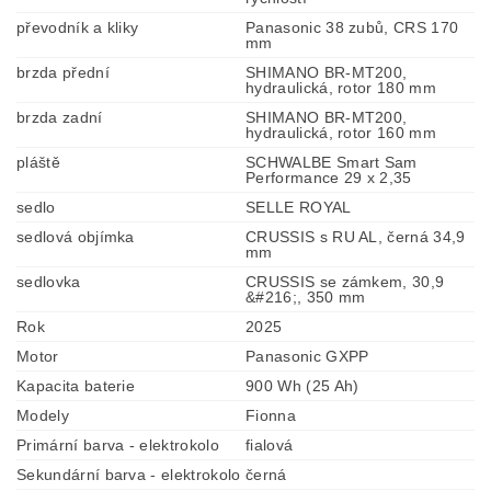
převodník a kliky
Panasonic 38 zubů, CRS 170
mm
brzda přední
SHIMANO BR-MT200,
hydraulická, rotor 180 mm
brzda zadní
SHIMANO BR-MT200,
hydraulická, rotor 160 mm
pláště
SCHWALBE Smart Sam
Performance 29 x 2,35
sedlo
SELLE ROYAL
sedlová objímka
CRUSSIS s RU AL, černá 34,9
mm
sedlovka
CRUSSIS se zámkem, 30,9
&#216;, 350 mm
Rok
2025
Motor
Panasonic GXPP
Kapacita baterie
900 Wh (25 Ah)
Modely
Fionna
Primární barva - elektrokolo
fialová
Sekundární barva - elektrokolo
černá