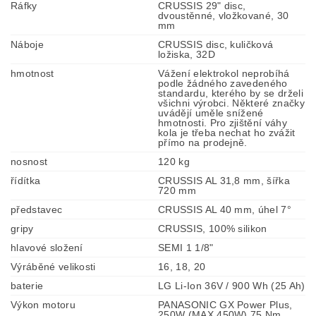
Ráfky
CRUSSIS 29" disc,
dvoustěnné, vložkované, 30
mm
Náboje
CRUSSIS disc, kuličková
ložiska, 32D
hmotnost
Vážení elektrokol neprobíhá
podle žádného zavedeného
standardu, kterého by se drželi
všichni výrobci. Některé značky
uvádějí uměle snížené
hmotnosti. Pro zjištění váhy
kola je třeba nechat ho zvážit
přímo na prodejně.
nosnost
120 kg
řídítka
CRUSSIS AL 31,8 mm, šířka
720 mm
představec
CRUSSIS AL 40 mm, úhel 7°
gripy
CRUSSIS, 100% silikon
hlavové složení
SEMI 1 1/8"
Výráběné velikosti
16, 18, 20
baterie
LG Li-Ion 36V / 900 Wh (25 Ah)
Výkon motoru
PANASONIC GX Power Plus,
250W (MAX 450W) 75 Nm