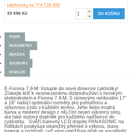
telefonicky na 774 720 820
35 990 Kč
POPIS
PARAMETRY
ZNAČKA
SOUBORY
DISKUZE
E-Fionna 7.9-M: Vstupte do nové dimenze cyklistiky!
Získejte klíč k neomezenému dobrodružství s horským
elektrokolem e-Fionna 7.9-M. S rámovými velikostmi 17"
a 19" nabízí optimální rozměry pro pohodlnou a
výkonnou jízdu v každém terénu. Jeho šedo-modrá
barva a moderní design z něj činí nejen výkonný stroj,
ale také stylový doplněk pro každého nadšence do
cyklistiky. Svěží barevný LCD displej PANASONIC na
řídítkách poskytuje okamžitý přehled o výkonu, stavu
baterie a rychlosti, což vám umožňuje plně se soustředit