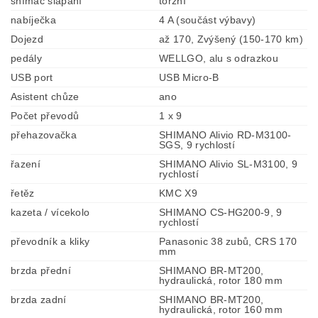
snímač šlapání
torzní
nabíječka
4 A (součást výbavy)
Dojezd
až 170, Zvýšený (150-170 km)
pedály
WELLGO, alu s odrazkou
USB port
USB Micro-B
Asistent chůze
ano
Počet převodů
1 x 9
přehazovačka
SHIMANO Alivio RD-M3100-
SGS, 9 rychlostí
řazení
SHIMANO Alivio SL-M3100, 9
rychlostí
řetěz
KMC X9
kazeta / vícekolo
SHIMANO CS-HG200-9, 9
rychlostí
převodník a kliky
Panasonic 38 zubů, CRS 170
mm
brzda přední
SHIMANO BR-MT200,
hydraulická, rotor 180 mm
brzda zadní
SHIMANO BR-MT200,
hydraulická, rotor 160 mm