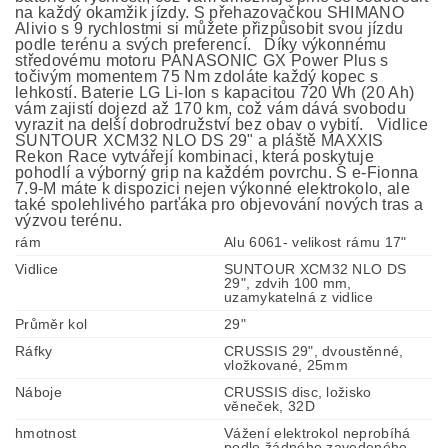
na každý okamžik jízdy. S přehazovačkou SHIMANO
Alivio s 9 rychlostmi si můžete přizpůsobit svou jízdu
podle terénu a svých preferencí. Díky výkonnému
středovému motoru PANASONIC GX Power Plus s
točivým momentem 75 Nm zdoláte každý kopec s
lehkostí. Baterie LG Li-Ion s kapacitou 720 Wh (20 Ah)
vám zajistí dojezd až 170 km, což vám dává svobodu
vyrazit na delší dobrodružství bez obav o vybití. Vidlice
SUNTOUR XCM32 NLO DS 29" a pláště MAXXIS
Rekon Race vytvářejí kombinaci, která poskytuje
pohodlí a výborný grip na každém povrchu. S e-Fionna
7.9-M máte k dispozici nejen výkonné elektrokolo, ale
také spolehlivého parťáka pro objevování nových tras a
výzvou terénu.
rám
Alu 6061- velikost rámu 17"
Vidlice
SUNTOUR XCM32 NLO DS
29", zdvih 100 mm,
uzamykatelná z vidlice
Průměr kol
29"
Ráfky
CRUSSIS 29", dvoustěnné,
vložkované, 25mm
Náboje
CRUSSIS disc, ložisko
věneček, 32D
hmotnost
Vážení elektrokol neprobíhá
podle žádného zavedeného