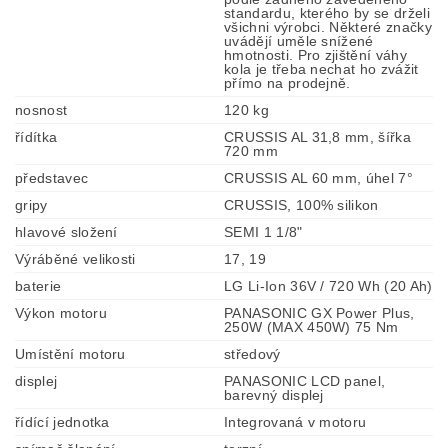
standardu, kterého by se drželi
všichni výrobci. Některé značky
uvádějí uměle snížené
hmotnosti. Pro zjištění váhy
kola je třeba nechat ho zvážit
přímo na prodejně.
nosnost
120 kg
řídítka
CRUSSIS AL 31,8 mm, šířka
720 mm
představec
CRUSSIS AL 60 mm, úhel 7°
gripy
CRUSSIS, 100% silikon
hlavové složení
SEMI 1 1/8"
Výráběné velikosti
17, 19
baterie
LG Li-Ion 36V / 720 Wh (20 Ah)
Výkon motoru
PANASONIC GX Power Plus,
250W (MAX 450W) 75 Nm
Umístění motoru
středový
displej
PANASONIC LCD panel,
barevný displej
řídící jednotka
Integrovaná v motoru