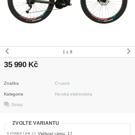
1
z 8
35 990 Kč
Značka
Crussis
Kategorie
Horská elektrokola
Dotaz
ZVOLTE VARIANTU
Velikost rámu: 17
E-FIONNA 7.9-M -17-