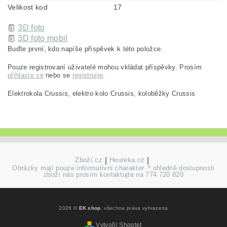
Velikost kod
17
3D foto
3D foto mobil
Buďte první, kdo napíše příspěvek k této položce.
Pouze registrovaní uživatelé mohou vkládat příspěvky. Prosím
přihlaste se
nebo se
registrujte
.
Elektrokola Crussis, elektro kolo Crussis, koloběžky Crussis
Zboží.cz
|
Heureka.cz
|
Obrázky mají pouze informativní charakter. * ohledně dostupnosti
zboží nás prosím kontaktujte na 774 720 820
2026 ©
EK shop
, všechna práva vyhrazena
Vytvořil Shoptet