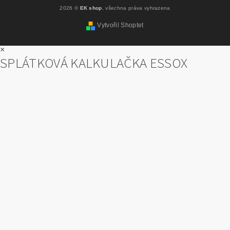
2026 ©
EK shop
, všechna práva vyhrazena
Vytvořil Shoptet
×
SPLÁTKOVÁ KALKULAČKA ESSOX