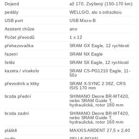
Dojezd
až 170, Zvýšený (150-170 km)
pedály
WELLGO, alu s odrazkou
USB port
USB Micro-B
Asistent chůze
ano
Počet převodů
1 x 12
přehazovačka
SRAM GX Eagle, 12 rychlostí
řazení
SRAM NX Eagle
řetěz
SRAM SX Eagle, 12 rychlostí
kazeta / vícekolo
SRAM CS-PG1210 Eagle, 11-
50z
převodník a kliky
SRAM X-SYNC 2 38Z, CRS
ISIS 170 mm
brzda přední
SHIMANO Deore BR-MT420,
nebo SRAM Guide T,
hydraulická, rotor 180 mm
brzda zadní
SHIMANO Deore BR-MT420,
nebo SRAM Guide T,
hydraulická, rotor 160 mm
pláště
MAXXIS ARDENT 27,5 x 2,40
sedlo
SELLE ROYAL