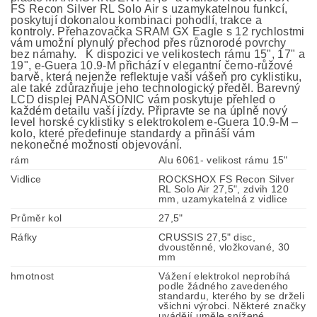
FS Recon Silver RL Solo Air s uzamykatelnou funkcí,
poskytují dokonalou kombinaci pohodlí, trakce a
kontroly. Přehazovačka SRAM GX Eagle s 12 rychlostmi
vám umožní plynulý přechod přes různorodé povrchy
bez námahy. K dispozici ve velikostech rámu 15", 17" a
19", e-Guera 10.9-M přichází v elegantní černo-růžové
barvě, která nejenže reflektuje vaši vášeň pro cyklistiku,
ale také zdůrazňuje jeho technologický předěl. Barevný
LCD displej PANASONIC vám poskytuje přehled o
každém detailu vaší jízdy. Připravte se na úplně nový
level horské cyklistiky s elektrokolem e-Guera 10.9-M –
kolo, které předefinuje standardy a přináší vám
nekonečné možnosti objevování.
rám
Alu 6061- velikost rámu 15"
Vidlice
ROCKSHOX FS Recon Silver
RL Solo Air 27,5", zdvih 120
mm, uzamykatelná z vidlice
Průměr kol
27,5"
Ráfky
CRUSSIS 27,5" disc,
dvoustěnné, vložkované, 30
mm
hmotnost
Vážení elektrokol neprobíhá
podle žádného zavedeného
standardu, kterého by se drželi
všichni výrobci. Některé značky
uvádějí uměle snížené