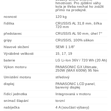
hmotnosti. Pro zjištění váhy
kola je třeba nechat ho zvážit
přímo na prodejně.
nosnost
120 kg
řídítka
CRUSSIS AL 31,8 mm, šířka
720 mm
představec
CRUSSIS AL 50 mm, úhel 7°
gripy
CRUSSIS, 100% silikon
hlavové složení
SEMI 1 1/8"
Výráběné velikosti
15, 17, 19
baterie
LG Li-Ion 36V / 720 Wh (20 Ah)
Výkon motoru
PANASONIC GX Ultimate,
250W (MAX 600W) 95 Nm
Umístění motoru
středový
displej
PANASONIC LCD panel,
barevný displej
řídící jednotka
Integrovaná v motoru
snímač šlapání
torzní
nabíječka
4 A (součást výbavy)