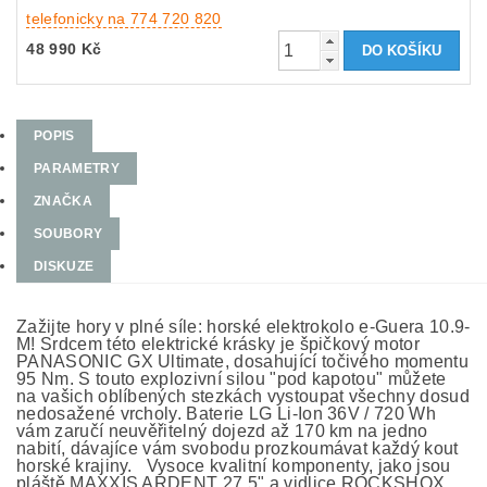
telefonicky na 774 720 820
48 990 Kč
POPIS
PARAMETRY
ZNAČKA
SOUBORY
DISKUZE
Zažijte hory v plné síle: horské elektrokolo e-Guera 10.9-
M! Srdcem této elektrické krásky je špičkový motor
PANASONIC GX Ultimate, dosahující točivého momentu
95 Nm. S touto explozivní silou "pod kapotou" můžete
na vašich oblíbených stezkách vystoupat všechny dosud
nedosažené vrcholy. Baterie LG Li-Ion 36V / 720 Wh
vám zaručí neuvěřitelný dojezd až 170 km na jedno
nabití, dávajíce vám svobodu prozkoumávat každý kout
horské krajiny. Vysoce kvalitní komponenty, jako jsou
pláště MAXXIS ARDENT 27,5" a vidlice ROCKSHOX