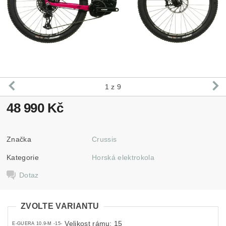
1
z 9
48 990 Kč
Značka
Crussis
Kategorie
Horská elektrokola
Dotaz
ZVOLTE VARIANTU
Velikost rámu: 15
E-GUERA 10.9-M -15-