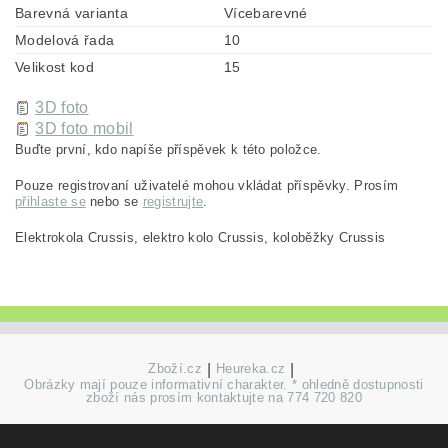
Barevná varianta
Vícebarevné
Modelová řada
10
Velikost kod
15
3D foto
3D foto mobil
Buďte první, kdo napíše příspěvek k této položce.
Pouze registrovaní uživatelé mohou vkládat příspěvky. Prosím
přihlaste se
nebo se
registrujte
.
Elektrokola Crussis, elektro kolo Crussis, koloběžky Crussis
Zboží.cz
|
Heureka.cz
|
Obrázky mají pouze informativní charakter. * ohledně dostupnosti
zboží nás prosím kontaktujte na 774 720 820