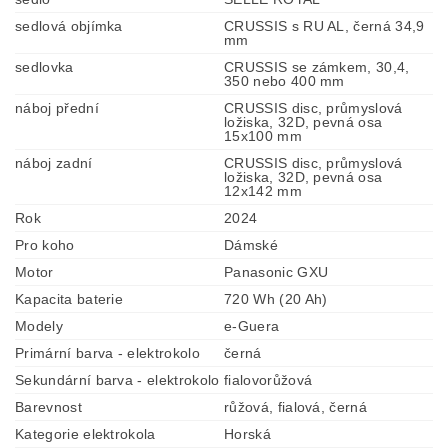
sedlová objímka
CRUSSIS s RU AL, černá 34,9
mm
sedlovka
CRUSSIS se zámkem, 30,4,
350 nebo 400 mm
náboj přední
CRUSSIS disc, průmyslová
ložiska, 32D, pevná osa
15x100 mm
náboj zadní
CRUSSIS disc, průmyslová
ložiska, 32D, pevná osa
12x142 mm
Rok
2024
Pro koho
Dámské
Motor
Panasonic GXU
Kapacita baterie
720 Wh (20 Ah)
Modely
e-Guera
Primární barva - elektrokolo
černá
Sekundární barva - elektrokolo
fialovorůžová
Barevnost
růžová, fialová, černá
Kategorie elektrokola
Horská