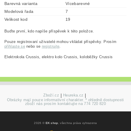
Barevná varianta
Vícebarevné
Modelová řada
7
Velikost kod
19
Buďte první, kdo napíše příspěvek k této položce.
Pouze registrovaní uživatelé mohou vkládat příspěvky. Prosím
přihlaste se
nebo se
registrujte
.
Elektrokola Crussis, elektro kolo Crussis, koloběžky Crussis
Zboží.cz
|
Heureka.cz
|
Obrázky mají pouze informativní charakter. * ohledně dostupnosti
zboží nás prosím kontaktujte na 774 720 820
2026 ©
EK shop
, všechna práva vyhrazena