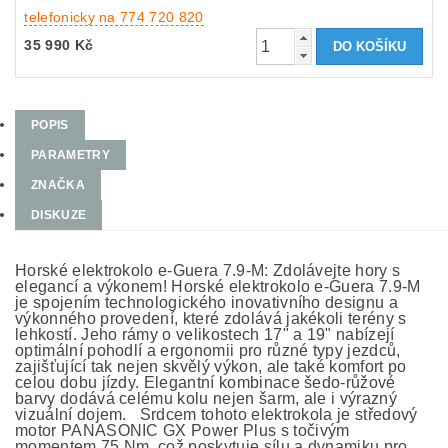
telefonicky na 774 720 820
35 990 Kč
POPIS
PARAMETRY
ZNAČKA
DISKUZE
Horské elektrokolo e-Guera 7.9-M: Zdolávejte hory s
elegancí a výkonem! Horské elektrokolo e-Guera 7.9-M
je spojením technologického inovativního designu a
výkonného provedení, které zdolává jakékoli terény s
lehkostí. Jeho rámy o velikostech 17" a 19" nabízejí
optimální pohodlí a ergonomii pro různé typy jezdců,
zajišťující tak nejen skvělý výkon, ale také komfort po
celou dobu jízdy. Elegantní kombinace šedo-růžové
barvy dodává celému kolu nejen šarm, ale i výrazný
vizuální dojem. Srdcem tohoto elektrokola je středový
motor PANASONIC GX Power Plus s točivým
momentem 75 Nm, což poskytuje sílu a dynamiku pro