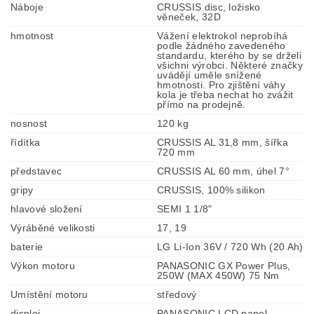
Náboje
CRUSSIS disc, ložisko
věneček, 32D
hmotnost
Vážení elektrokol neprobíhá
podle žádného zavedeného
standardu, kterého by se drželi
všichni výrobci. Některé značky
uvádějí uměle snížené
hmotnosti. Pro zjištění váhy
kola je třeba nechat ho zvážit
přímo na prodejně.
nosnost
120 kg
řídítka
CRUSSIS AL 31,8 mm, šířka
720 mm
představec
CRUSSIS AL 60 mm, úhel 7°
gripy
CRUSSIS, 100% silikon
hlavové složení
SEMI 1 1/8"
Výráběné velikosti
17, 19
baterie
LG Li-Ion 36V / 720 Wh (20 Ah)
Výkon motoru
PANASONIC GX Power Plus,
250W (MAX 450W) 75 Nm
Umístění motoru
středový
displej
PANASONIC LCD panel,