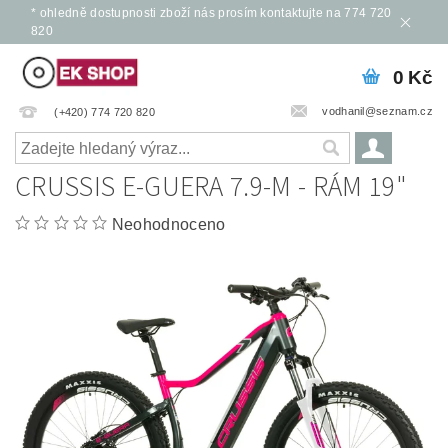
* ohledně dostupnosti zboží nás prosím kontaktujte na 774 720
820
0 Kč
vodhanil@seznam.cz
(+420) 774 720 820
CRUSSIS E-GUERA 7.9-M - RÁM 19"
Neohodnoceno