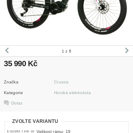
1
z 8
35 990 Kč
Značka
Crussis
Kategorie
Horská elektrokola
Dotaz
ZVOLTE VARIANTU
Velikost rámu: 19
E-GUERA 7.9-M -19-