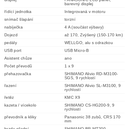
barevný displej
řídící jednotka
Integrovaná v motoru
snímač šlapání
torzní
nabíječka
4 A (součást výbavy)
Dojezd
až 170, Zvýšený (150-170 km)
pedály
WELLGO, alu s odrazkou
USB port
USB Micro-B
Asistent chůze
ano
Počet převodů
1 x 9
přehazovačka
SHIMANO Alivio RD-M3100-
SGS, 9 rychlostí
řazení
SHIMANO Alivio SL-M3100, 9
rychlostí
řetěz
KMC X9
kazeta / vícekolo
SHIMANO CS-HG200-9, 9
rychlostí
převodník a kliky
Panasonic 38 zubů, CRS 170
mm
brzda přední
SHIMANO BR-MT200,