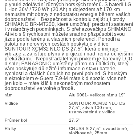
plynulé zdolávání různých horských terénů. S baterií LG
Li-Ion 36V / 720 Wh (20 Ah) a dojezdem až 170 km
nemusíte mít obavy z nedostatku energie během vašich
dobrodružství. Bezpečnost a kontrolu zajišťují brzdy
SHIMANO BR-MT200, které umožňují precizní zastavení
i v náročných podmínkách. S přehazovačkou SHIMANO
Alivio s 9 rychlostmi můžete snadno přizpůsobit svou
jízdu podle terénu a vlastních preferencí. Pohodlí a
jistotu na nerovných cestách poskytuje vidlice
SUNTOUR XCM32 NLO DS 27,5", která eliminuje
vibrace a zajišťuje plynulý průjezd i nad nejnáročnějšími
překážkami. Nepostradatelným prvkem je barevný LCD
displej PANASONIC umístěný přímo na řídítkách, který
vám poskytuje důležité informace o stavu baterie,
rychlosti a dalších údajích na první pohled. S horským
elektrokolem e-Guera 7.9-M máte k dispozici více než
jen kolo – máte klíč k nekonečným možnostem
dobrodružství ve volné přírodě.
rám
Alu 6061- velikost rámu 19"
Vidlice
SUNTOUR XCM32 NLO DS
27,5", zdvih 100 mm,
uzamykatelná z vidlice
Průměr kol
27,5"
Ráfky
CRUSSIS 27,5", dvoustěnné,
vložkované, 25mm