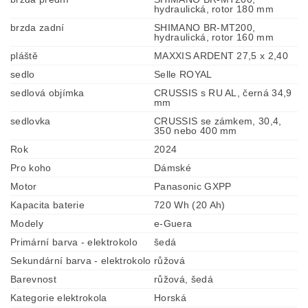
hydraulická, rotor 180 mm
brzda zadní
SHIMANO BR-MT200,
hydraulická, rotor 160 mm
pláště
MAXXIS ARDENT 27,5 x 2,40
sedlo
Selle ROYAL
sedlová objímka
CRUSSIS s RU AL, černá 34,9
mm
sedlovka
CRUSSIS se zámkem, 30,4,
350 nebo 400 mm
Rok
2024
Pro koho
Dámské
Motor
Panasonic GXPP
Kapacita baterie
720 Wh (20 Ah)
Modely
e-Guera
Primární barva - elektrokolo
šedá
Sekundární barva - elektrokolo
růžová
Barevnost
růžová, šedá
Kategorie elektrokola
Horská