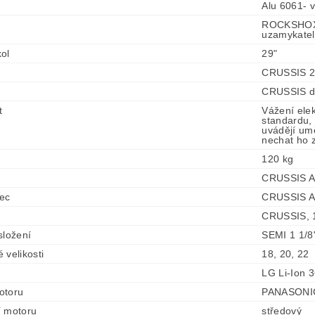
Alu 6061- v
ROCKSHOX F
uzamykateln
ol
29"
CRUSSIS 29
CRUSSIS di
t
Vážení ele
standardu, 
uvádějí umě
nechat ho z
120 kg
CRUSSIS A
ec
CRUSSIS A
CRUSSIS, 1
složení
SEMI 1 1/8
 velikosti
18, 20, 22
LG Li-Ion 
otoru
PANASONIC
í motoru
středový