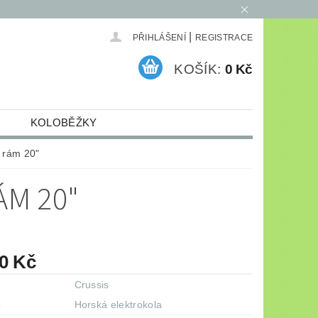
|
PŘIHLÁŠENÍ
REGISTRACE
KOŠÍK:
0 Kč
KOLOBĚŽKY
ELEKTRO
ARCHIV
- rám 20"
ÁM 20"
90 Kč
Crussis
e
Horská elektrokola