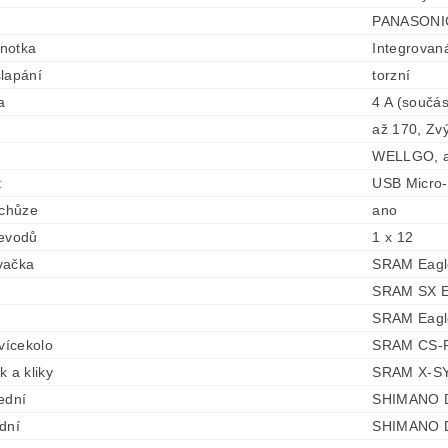
PANASONIC 
dnotka
Integrovan
lapání
torzní
a
4 A (součás
až 170, Zv
WELLGO, a
t
USB Micro
 chůze
ano
řevodů
1 x 12
vačka
SRAM Eagl
SRAM SX E
SRAM Eagl
 vícekolo
SRAM CS-P
k a kliky
SRAM X-SY
ední
SHIMANO D
dní
SHIMANO D