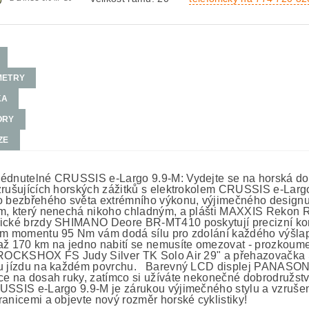
METRY
KA
ORY
ZE
édnutelné CRUSSIS e-Largo 9.9-M: Vydejte se na horská dobr
zrušujících horských zážitků s elektrokolem CRUSSIS e-Largo 
o bezbřehého světa extrémního výkonu, výjimečného designu
m, který nenechá nikoho chladným, a plášti MAXXIS Rekon R
ické brzdy SHIMANO Deore BR-MT410 poskytují precizní ko
ém momentu 95 Nm vám dodá sílu pro zdolání každého výšlapu
až 170 km na jedno nabití se nemusíte omezovat - prozkoumej
 ROCKSHOX FS Judy Silver TK Solo Air 29" a přehazovačka S
u jízdu na každém povrchu. Barevný LCD displej PANASONI
ce na dosah ruky, zatímco si užíváte nekonečné dobrodružství
USSIS e-Largo 9.9-M je zárukou výjimečného stylu a vzrušen
ranicemi a objevte nový rozměr horské cyklistiky!