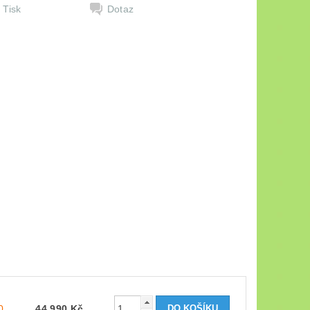
Tisk
Dotaz
0
44 990 Kč