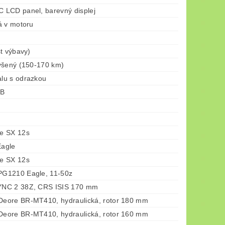
LCD panel, barevný displej
á v motoru
t výbavy)
ýšený (150-170 km)
lu s odrazkou
-B
e SX 12s
agle
e SX 12s
G1210 Eagle, 11-50z
NC 2 38Z, CRS ISIS 170 mm
eore BR-MT410, hydraulická, rotor 180 mm
eore BR-MT410, hydraulická, rotor 160 mm