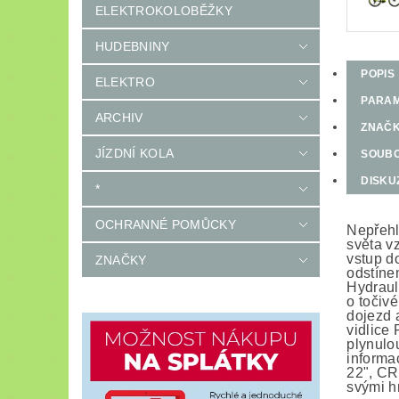
ELEKTROKOLOBĚŽKY
HUDEBNINY
POPIS
ELEKTRO
PARA
ARCHIV
ZNAČ
JÍZDNÍ KOLA
SOUB
DISKU
*
OCHRANNÉ POMŮCKY
Nepřehl
světa v
vstup d
ZNAČKY
odstíne
Hydraul
o točiv
dojezd 
vidlice
plynulo
informa
22", CR
svými h