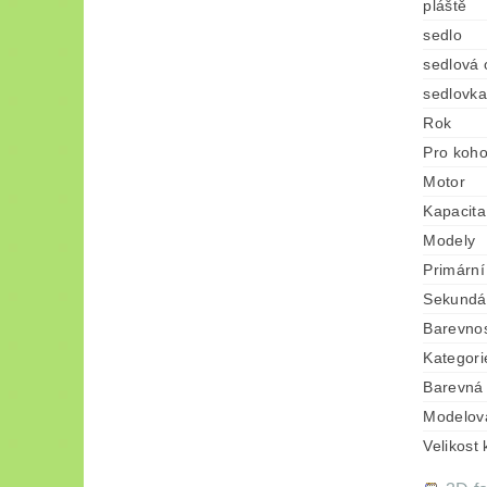
pláště
sedlo
sedlová 
sedlovka
Rok
Pro koh
Motor
Kapacita
Modely
Primární
Sekundár
Barevno
Kategori
Barevná 
Modelov
Velikost