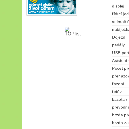
displej
řídící je
snímač š
nabíječk
Dojezd
pedály
USB por
Asistent
Počet p
přehazo
řazení
řetěz
kazeta /
převodní
brzda př
brzda za