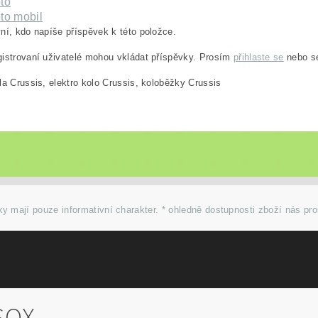
to
to mobil
ní, kdo napíše příspěvek k této položce.
istrovaní uživatelé mohou vkládat příspěvky. Prosím
přihlaste se
nebo 
la Crussis, elektro kolo Crussis, koloběžky Crussis
y mají pouze informativní charakter. * ohledně dostupnosti zboží nás pr
SOX