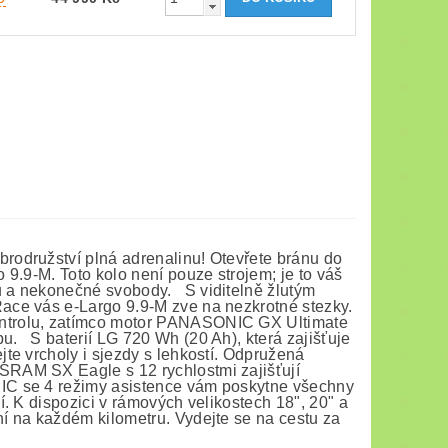
odružství plná adrenalinu! Otevřete bránu do
9.9-M. Toto kolo není pouze strojem; je to váš
 a nekonečné svobody. S viditelně žlutým
ace vás e-Largo 9.9-M zve na nezkrotné stezky.
ntrolu, zatímco motor PANASONIC GX Ultimate
. S baterií LG 720 Wh (20 Ah), která zajišťuje
te vrcholy i sjezdy s lehkostí. Odpružená
RAM SX Eagle s 12 rychlostmi zajišťují
C se 4 režimy asistence vám poskytne všechny
. K dispozici v rámových velikostech 18", 20" a
í na každém kilometru. Vydejte se na cestu za