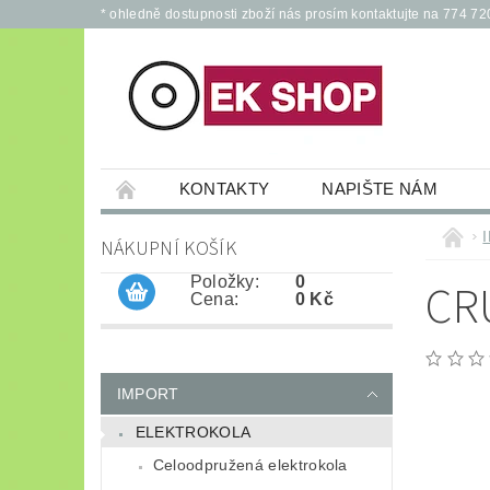
* ohledně dostupnosti zboží nás prosím kontaktujte na 774 72
KONTAKTY
NAPIŠTE NÁM
PŘÍSLUŠENSTVÍ PRO ELEKTROKOLA A KOL
NÁKUPNÍ KOŠÍK
JÍZDNÍ KOLA
*
OCHRANNÉ POM
Položky:
0
CR
Cena:
0 Kč
IMPORT
ELEKTROKOLA
Celoodpružená elektrokola