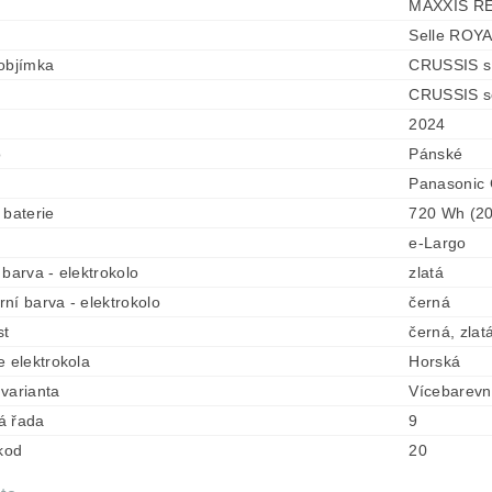
MAXXIS RE
Selle ROY
objímka
CRUSSIS s
CRUSSIS s
2024
o
Pánské
Panasonic
 baterie
720 Wh (20
e-Largo
 barva - elektrokolo
zlatá
ní barva - elektrokolo
černá
st
černá, zlat
e elektrokola
Horská
varianta
Vícebarev
á řada
9
 kod
20