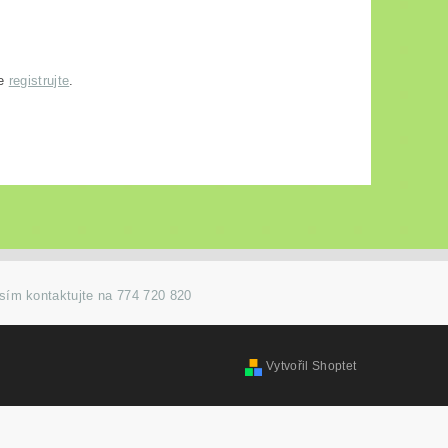
se
registrujte
.
osím kontaktujte na 774 720 820
Vytvořil Shoptet