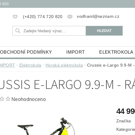
0 820
vodhanil@seznam.cz
(+420) 774 720 820
OBCHODNÍ PODMÍNKY
IMPORT
ELEKTROKOLA
OBĚŽKY
ELEKTROKOLOBĚŽKY
HUDEBNINY
IMPORT
Elektrokola
Horská elektrokola
Crussis e-Largo 9.9-M 
ŮCKY
ESSOX PODMÍNKY NÁKUPU NA SPLÁTKY
USSIS E-LARGO 9.9-M - R
Neohodnoceno
44 9
Značka
Kategori