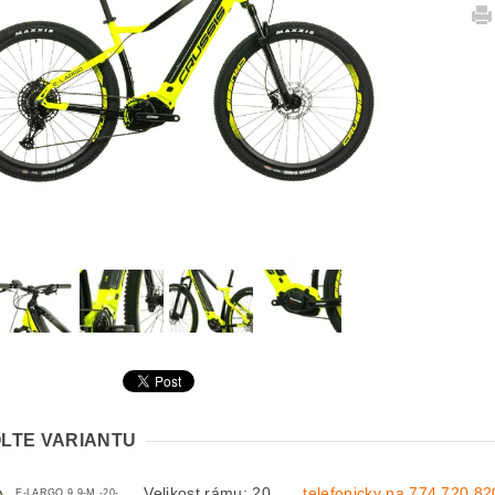
LTE VARIANTU
Velikost rámu: 20
telefonicky na 774 720 82
E-LARGO 9.9-M -20-