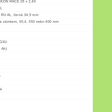
KON RACE 29 x 2,40
AL
 RU AL, černá 34,9 mm
e zámkem, 30,4, 350 nebo 400 mm
 GXU
 Ah)
á
né