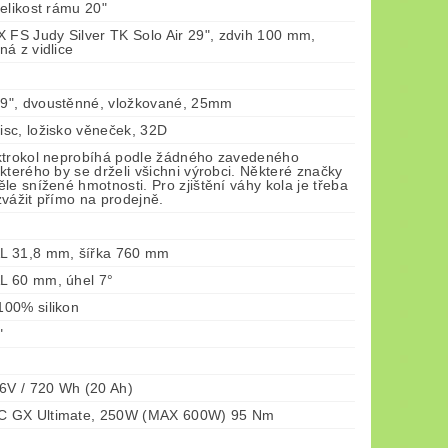
elikost rámu 20"
S Judy Silver TK Solo Air 29", zdvih 100 mm,
á z vidlice
", dvoustěnné, vložkované, 25mm
sc, ložisko věneček, 32D
ktrokol neprobíhá podle žádného zavedeného
kterého by se drželi všichni výrobci. Některé značky
le snížené hmotnosti. Pro zjištění váhy kola je třeba
vážit přímo na prodejně.
L 31,8 mm, šířka 760 mm
L 60 mm, úhel 7°
00% silikon
"
36V / 720 Wh (20 Ah)
 GX Ultimate, 250W (MAX 600W) 95 Nm