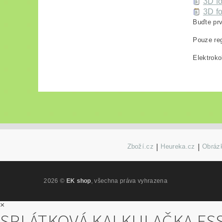
3D fo
3D fo
Buďte prv
Pouze reg
Elektroko
Zboží.cz
|
Heureka.cz
|
Obrázk
2026 ©
EK shop
, všechna práva vyhrazena
×
SPLÁTKOVÁ KALKULAČKA ES