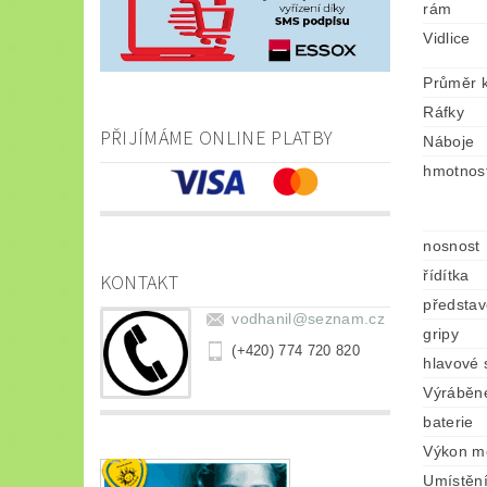
rám
Vidlice
Průměr k
Ráfky
PŘIJÍMÁME ONLINE PLATBY
Náboje
hmotnos
nosnost
řídítka
KONTAKT
představ
vodhanil
@
seznam.cz
gripy
(+420) 774 720 820
hlavové 
Výráběné
baterie
Výkon m
Umístěn