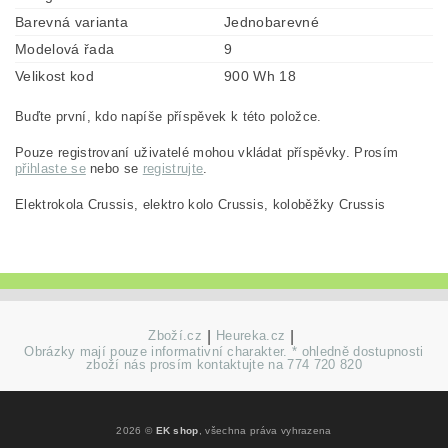
Barevná varianta
Jednobarevné
Modelová řada
9
Velikost kod
900 Wh 18
Buďte první, kdo napíše příspěvek k této položce.
Pouze registrovaní uživatelé mohou vkládat příspěvky. Prosím
přihlaste se
nebo se
registrujte
.
Elektrokola Crussis, elektro kolo Crussis, koloběžky Crussis
Zboží.cz
|
Heureka.cz
|
Obrázky mají pouze informativní charakter. * ohledně dostupnosti
zboží nás prosím kontaktujte na 774 720 820
2026 ©
EK shop
, všechna práva vyhrazena