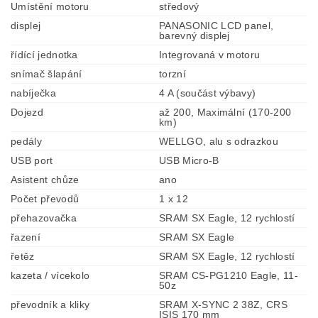
Umístění motoru
středový
displej
PANASONIC LCD panel,
barevný displej
řídící jednotka
Integrovaná v motoru
snímač šlapání
torzní
nabíječka
4 A (součást výbavy)
Dojezd
až 200, Maximální (170-200
km)
pedály
WELLGO, alu s odrazkou
USB port
USB Micro-B
Asistent chůze
ano
Počet převodů
1 x 12
přehazovačka
SRAM SX Eagle, 12 rychlostí
řazení
SRAM SX Eagle
řetěz
SRAM SX Eagle, 12 rychlostí
kazeta / vícekolo
SRAM CS-PG1210 Eagle, 11-
50z
převodník a kliky
SRAM X-SYNC 2 38Z, CRS
ISIS 170 mm