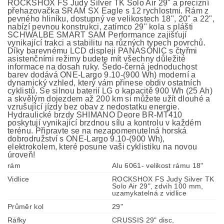
ROCKSHOX FS Judy Silver TK Solo Air 29" a precizní
přehazovačka SRAM SX Eagle s 12 rychlostmi. Rám z
pevného hliníku, dostupný ve velikostech 18", 20" a 22",
nabízí pevnou konstrukci, zatímco 29" kola s plášti
SCHWALBE SMART SAM Performance zajišťují
vynikající trakci a stabilitu na různých typech povrchů.
Díky barevnému LCD displeji PANASONIC s čtyřmi
asistenčními režimy budete mít všechny důležité
informace na dosah ruky. Šedo-černá jednoduchost
barev dodává ONE-Largo 9.10-(900 Wh) moderní a
dynamický vzhled, který vám přinese obdiv ostatních
cyklistů. Se silnou baterií LG o kapacitě 900 Wh (25 Ah)
a skvělým dojezdem až 200 km si můžete užít dlouhé a
vzrušující jízdy bez obav z nedostatku energie.
Hydraulické brzdy SHIMANO Deore BR-MT410
poskytují vynikající brzdnou sílu a kontrolu v každém
terénu. Připravte se na nezapomenutelná horská
dobrodružství s ONE-Largo 9.10-(900 Wh),
elektrokolem, které posune vaši cyklistiku na novou
úroveň!
rám
Alu 6061- velikost rámu 18"
Vidlice
ROCKSHOX FS Judy Silver TK
Solo Air 29", zdvih 100 mm,
uzamykatelná z vidlice
Průměr kol
29"
Ráfky
CRUSSIS 29" disc,