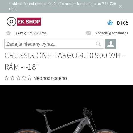
* ohledně dostupnosti zboží nás prosím kontaktujte na 774 720
820
0 Kč
vodhanil@seznam.cz
(+420) 774 720 820
CRUSSIS ONE-LARGO 9.10 900 WH -
RÁM - -18"
Neohodnoceno