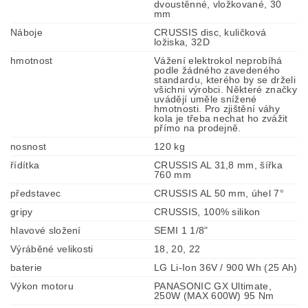
dvoustěnné, vložkované, 30
mm
Náboje
CRUSSIS disc, kuličková
ložiska, 32D
hmotnost
Vážení elektrokol neprobíhá
podle žádného zavedeného
standardu, kterého by se drželi
všichni výrobci. Některé značky
uvádějí uměle snížené
hmotnosti. Pro zjištění váhy
kola je třeba nechat ho zvážit
přímo na prodejně.
nosnost
120 kg
řídítka
CRUSSIS AL 31,8 mm, šířka
760 mm
představec
CRUSSIS AL 50 mm, úhel 7°
gripy
CRUSSIS, 100% silikon
hlavové složení
SEMI 1 1/8"
Výráběné velikosti
18, 20, 22
baterie
LG Li-Ion 36V / 900 Wh (25 Ah)
Výkon motoru
PANASONIC GX Ultimate,
250W (MAX 600W) 95 Nm