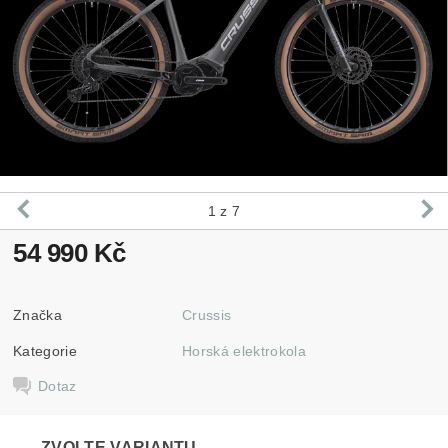
1
z 7
54 990 Kč
Značka
Crussis
Kategorie
Horská elektrokola
Dotaz
ZVOLTE VARIANTU