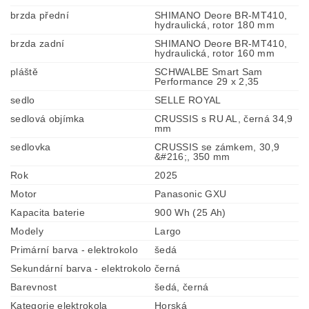
brzda přední
SHIMANO Deore BR-MT410,
hydraulická, rotor 180 mm
brzda zadní
SHIMANO Deore BR-MT410,
hydraulická, rotor 160 mm
pláště
SCHWALBE Smart Sam
Performance 29 x 2,35
sedlo
SELLE ROYAL
sedlová objímka
CRUSSIS s RU AL, černá 34,9
mm
sedlovka
CRUSSIS se zámkem, 30,9
&#216;, 350 mm
Rok
2025
Motor
Panasonic GXU
Kapacita baterie
900 Wh (25 Ah)
Modely
Largo
Primární barva - elektrokolo
šedá
Sekundární barva - elektrokolo
černá
Barevnost
šedá, černá
Kategorie elektrokola
Horská