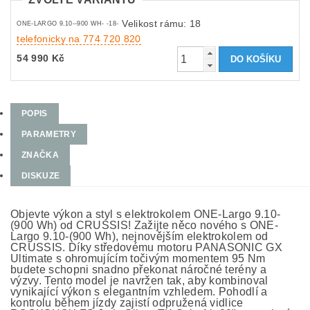
Velikost rámu: 18
ONE-LARGO 9.10--900 WH- -18-
telefonicky na 774 720 820
54 990 Kč
POPIS
PARAMETRY
ZNAČKA
DISKUZE
Objevte výkon a styl s elektrokolem ONE-Largo 9.10-
(900 Wh) od CRUSSIS! Zažijte něco nového s ONE-
Largo 9.10-(900 Wh), nejnovějším elektrokolem od
CRUSSIS. Díky středovému motoru PANASONIC GX
Ultimate s ohromujícím točivým momentem 95 Nm
budete schopni snadno překonat náročné terény a
výzvy. Tento model je navržen tak, aby kombinoval
vynikající výkon s elegantním vzhledem. Pohodlí a
kontrolu během jízdy zajistí odpružená vidlice