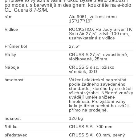
připraveno vyrazit s vámi! Pokud byste přesto zatoužili
po modelu s barevnějším designem, koukněte na e-kolo
OLI Guera 8.7-S/M.
rám
Alu 6061, velikost rámu
15"/17"/19"
Vidlice
ROCKSHOX FS Judy Silver TK
Solo Air 27,5", zdvih 100 mm,
uzamykatelná z vidlice
Průměr kol
27,5"
Ráfky
CRUSSIS 27,5", dvoustěnné,
vložkované, 25mm
Náboje
CRUSSIS disc, ložisko
věneček, 32D
hmotnost
Vážení elektrokol neprobíhá
podle žádného zavedeného
standardu, kterého by se drželi
všichni výrobci. Některé značky
uvádějí uměle snížené
hmotnosti. Pro zjištění váhy
kola je třeba nechat ho zvážit
přímo na prodejně.
nosnost
120 kg
řídítka
CRUSSIS Al, 700 mm
představec
CRUSSIS Al, 60 mm, pevný