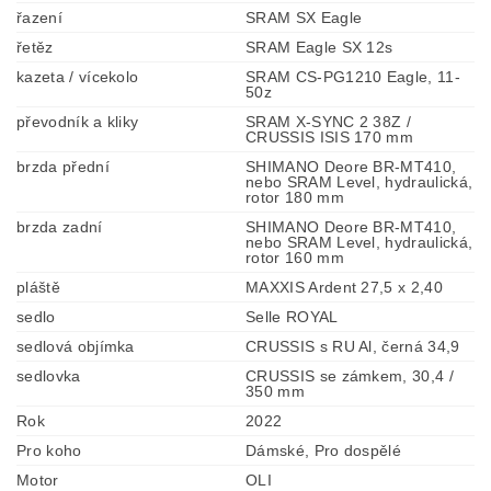
řazení
SRAM SX Eagle
řetěz
SRAM Eagle SX 12s
kazeta / vícekolo
SRAM CS-PG1210 Eagle, 11-
50z
převodník a kliky
SRAM X-SYNC 2 38Z /
CRUSSIS ISIS 170 mm
brzda přední
SHIMANO Deore BR-MT410,
nebo SRAM Level, hydraulická,
rotor 180 mm
brzda zadní
SHIMANO Deore BR-MT410,
nebo SRAM Level, hydraulická,
rotor 160 mm
pláště
MAXXIS Ardent 27,5 x 2,40
sedlo
Selle ROYAL
sedlová objímka
CRUSSIS s RU Al, černá 34,9
sedlovka
CRUSSIS se zámkem, 30,4 /
350 mm
Rok
2022
Pro koho
Dámské, Pro dospělé
Motor
OLI