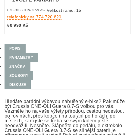
Velikost rámu: 15
ONE-OLI GUERA 8.7-S -15-
telefonicky na 774 720 820
60 990 Kč
POPIS
PARAMETRY
ZNAČKA
SOUBORY
DISKUZE
Hledáte parádní výbavou nabušený e-bike? Pak může
být Crussis ONE-OLI Guera 8.7-S volbou pro vás.
Vezměte ho na vaše výlety přírodou, cestou necestou,
po rovinách, přes kopce i na toulání po horách, po
místech, kam jste se třeba se svým kolem ještě
neodvážili. Nesněte. Šlápněte do pedálů, elektrokolo
Crussis ONE-OLI Guera 8.7-S se silnější baterií je