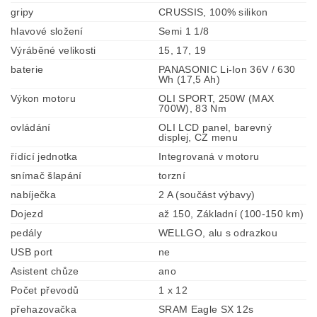
gripy
CRUSSIS, 100% silikon
hlavové složení
Semi 1 1/8
Výráběné velikosti
15, 17, 19
baterie
PANASONIC Li-Ion 36V / 630
Wh (17,5 Ah)
Výkon motoru
OLI SPORT, 250W (MAX
700W), 83 Nm
ovládání
OLI LCD panel, barevný
displej, CZ menu
řídící jednotka
Integrovaná v motoru
snímač šlapání
torzní
nabíječka
2 A (součást výbavy)
Dojezd
až 150, Základní (100-150 km)
pedály
WELLGO, alu s odrazkou
USB port
ne
Asistent chůze
ano
Počet převodů
1 x 12
přehazovačka
SRAM Eagle SX 12s