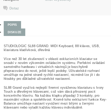
Dotaz
POPIS
DISKUZE
STUDIOLOGIC SL88 GRAND. MIDI Keyboard, 88 kláves, USB,
klaviatura kladívková, dřevěná
Více než 30 let zkušeností v oblasti exkluzivních klaviatur se
snoubí v novém výkonném ovládacím systému. Perfektní ovládání
samotného hardwaru i virtuálních nástrojů je bezchybně
přepracováno do nové, ještě lepší podoby. Uživatelské rozhraní
umožňuje na jedné straně rychlé nastavení, nicméně lze jít i do
hloubky pro důkladné uživatelské nastavení.
SL88 Grand využívá nejlepší firemní vyváženou klaviaturu s Ivory
Touch a dřevěnými klávesami, což vám dává přirozený pocit
koncertního klavíru. Na každou klapku připadají 3 kontakty, pro
maximální výkon a spolehlivost. Kromě toho exkluzivní funkce Key-
Balance umožňuje nastavit vyvážení mezi bílými a černými
klávesami nebo vyladit každou klávesu individuálně.