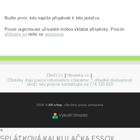
Buďte první, kdo napíše příspěvek k této položce.
Pouze registrovaní uživatelé mohou vkládat příspěvky. Prosím
přihlaste se
nebo se
registrujte
.
Zboží.cz
|
Heureka.cz
|
Obrázky mají pouze informativní charakter. * ohledně dostupnosti
zboží nás prosím kontaktujte na 774 720 820
2026 ©
EK shop
, všechna práva vyhrazena
Vytvořil Shoptet
×
SPLÁTKOVÁ KALKULAČKA ESSOX