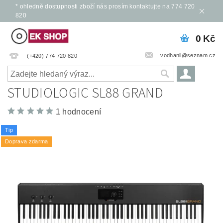
* ohledně dostupnosti zboží nás prosím kontaktujte na 774 720
820
0 Kč
vodhanil@seznam.cz
(+420) 774 720 820
STUDIOLOGIC SL88 GRAND
1 hodnocení
Tip
Doprava zdarma