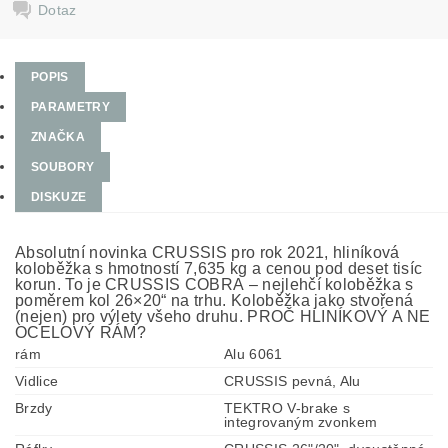
Dotaz
POPIS
PARAMETRY
ZNAČKA
SOUBORY
DISKUZE
Absolutní novinka CRUSSIS pro rok 2021, hliníková
koloběžka s hmotností 7,635 kg a cenou pod deset tisíc
korun. To je CRUSSIS COBRA – nejlehčí koloběžka s
poměrem kol 26×20“ na trhu. Koloběžka jako stvořená
(nejen) pro výlety všeho druhu. PROČ HLINÍKOVÝ A NE
OCELOVÝ RÁM?
rám
Alu 6061
Vidlice
CRUSSIS pevná, Alu
Brzdy
TEKTRO V-brake s
integrovaným zvonkem