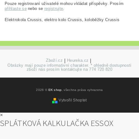
Pouze registrovaní uživatelé mohou vkládat příspěvky. Prosím
přihlaste se
nebo se
registrujte
.
Elektrokola Crussis, elektro kolo Crussis, koloběžky Crussis
Zboží.cz
|
Heureka.cz
|
Obrázky mají pouze informativní charakter. * ohledně dostupnosti
zboží nás prosím kontaktujte na 774 720 820
2026 ©
EK shop
, všechna práva vyhrazena
Vytvořil Shoptet
×
SPLÁTKOVÁ KALKULAČKA ESSOX