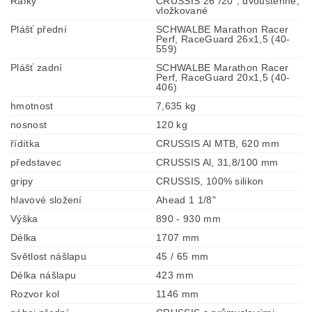
Ráfky
CRUSSIS 26"/20", dvoustěnné,
vložkované
Plášť přední
SCHWALBE Marathon Racer
Perf, RaceGuard 26x1,5 (40-
559)
Plášť zadní
SCHWALBE Marathon Racer
Perf, RaceGuard 20x1,5 (40-
406)
hmotnost
7,635 kg
nosnost
120 kg
řídítka
CRUSSIS Al MTB, 620 mm
představec
CRUSSIS Al, 31,8/100 mm
gripy
CRUSSIS, 100% silikon
hlavové složení
Ahead 1 1/8"
Výška
890 - 930 mm
Délka
1707 mm
Světlost nášlapu
45 / 65 mm
Délka nášlapu
423 mm
Rozvor kol
1146 mm