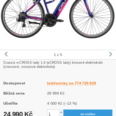
1
z 5
Crussis e-CROSS lady 1.4 (eCROSS lady) krosové elektrokolo
(crossové, crossová elektrokola)
Dostupnost
telefonicky na 774 720 820
Běžná cena
28 990 Kč
Ušetříte
4 000 Kč
(–13 %)
24 990 Kč