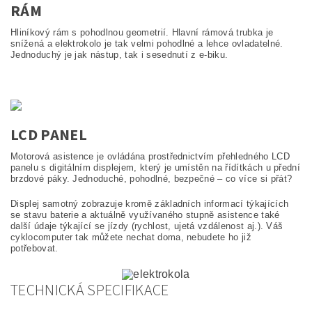
RÁM
Hliníkový rám s pohodlnou geometrií. Hlavní rámová trubka je
snížená a elektrokolo je tak velmi pohodlné a lehce ovladatelné.
Jednoduchý je jak nástup, tak i sesednutí z e-biku.
LCD PANEL
Motorová asistence je ovládána prostřednictvím přehledného LCD
panelu s digitálním displejem, který je umístěn na řídítkách u přední
brzdové páky. Jednoduché, pohodlné, bezpečné – co více si přát?
Displej samotný zobrazuje kromě základních informací týkajících
se stavu baterie a aktuálně využívaného stupně asistence také
další údaje týkající se jízdy (rychlost, ujetá vzdálenost aj.). Váš
cyklocomputer tak můžete nechat doma, nebudete ho již
potřebovat.
TECHNICKÁ SPECIFIKACE