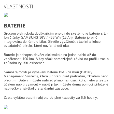
VLASTNOSTI
BATERIE
Srdcem elektrokola dodávajícím energii do systému je baterie s Li-
Ion články SAMSUNG 36V / 468 Wh (13 Ah). Baterie je plně
integrována do rámu e-biku. Skvěle vyvážené, stabilní a lehce
ovladatelné e-kolo, které navíc lahodí oku.
Baterie je schopna dovézt elektrokolo na jedno nabití až do
vzdálenosti 100 km. Vždy však samozřejmě závisí na profilu trati a
způsobu využití asistence.
Samozřejmostí je vybavení baterie BMS deskou (Battery
Management System), která ji chrání před přehřátím, zkratem nebo
přebitím. Baterii můžete nabíjet přímo na nosiči kola, nebo ji lze za
účelem nabití vyjmout – nabít ji tak můžete doma pomocí přiložené
nabíječky v jakékoliv standardní zásuvce.
Zcela vybitou baterii nabijete do plné kapacity za 6,5 hodiny.