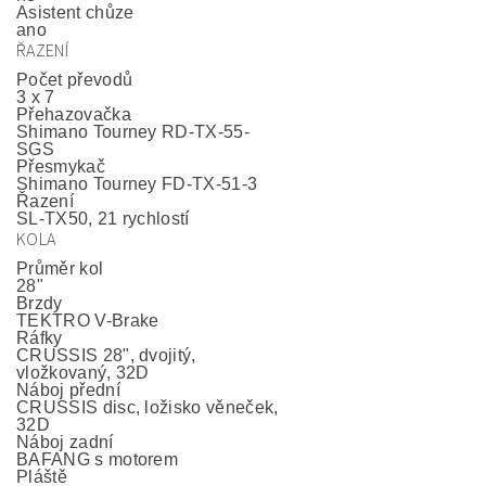
Asistent chůze
ano
ŘAZENÍ
Počet převodů
3 x 7
Přehazovačka
Shimano Tourney RD-TX-55-
SGS
Přesmykač
Shimano Tourney FD-TX-51-3
Řazení
SL-TX50, 21 rychlostí
KOLA
Průměr kol
28"
Brzdy
TEKTRO V-Brake
Ráfky
CRUSSIS 28", dvojitý,
vložkovaný, 32D
Náboj přední
CRUSSIS disc, ložisko věneček,
32D
Náboj zadní
BAFANG s motorem
Pláště