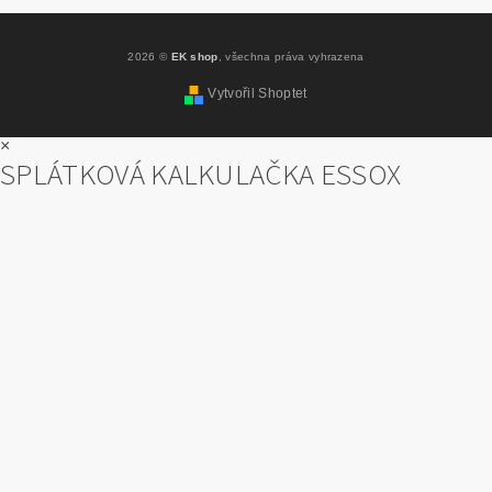
2026 ©
EK shop
, všechna práva vyhrazena
Vytvořil Shoptet
×
SPLÁTKOVÁ KALKULAČKA ESSOX