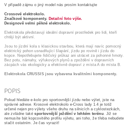
V případě zájmu o jiný model nás prosím kontaktujte
Crossové elektrokolo.
Značkové komponenty.
Detailní foto výše.
Designově velmi pěkné elektrokolo.
Elektrokola představují ideální dopravní prostředek pro lidi, kteří
chtějí být aktivní.
Jsou to jízdní kola s klasickou stavbou, která mají navíc pomocný
elektrický pohon usnadňující šlapání, jízdu po rovině i jízdu do
kopce. Nepotřebujete řidičský průkaz ani utrácet za pohonné hmoty.
Bez potu, námahy, výfukových plynů a zpoždění v dopravních
zácpách vás ekologicky a efektivně dopraví z místa A do místa B.
Elektrokola CRUSSIS jsou vybavena kvalitními komponenty.
POPIS
Pokud hledáte e-kolo pro sportovnější jízdu nebo výlet, jste na
správné adrese. Krosové elektrokolo e-Cross lady 1.4 je totiž
určené nejen pro výlety všeho druhu na silnicích a cyklostezkách,
ale zvládne také
sportovnější ježdění v lehkém terénu
. Již se
nemusíte bát kopcovitého profilu výletu, ani toho, že třeba nebudete
stačit ostatním. Je čas vyrazit!