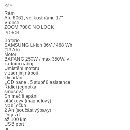
RÁM
Rám
Alu 6061, velikost rámu 17"
Vidlice
ZOOM 700C NO LOCK
POHON
Baterie
SAMSUNG Li-Ion 36V / 468 Wh
(13 Ah)
Motor
BAFANG 250W / max.350W, v
zadním náboji
Umístění motoru
v zadním náboji
Ovládání
LCD panel, 5 stupňů asistence
Řídící jednotka
sinusová
Snímač šlapání
otáčkový (magnetový)
Nabíječka
2 Ah (součást výbavy)
Dojezd
až 100 km
USB port
ne