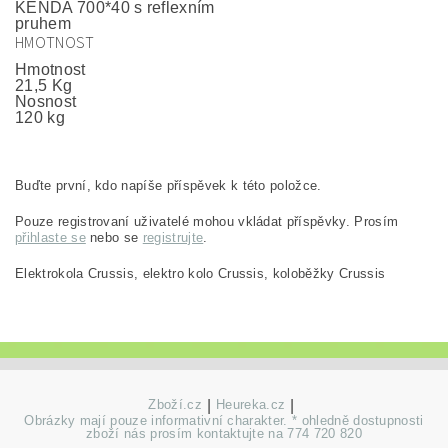
KENDA 700*40 s reflexním
pruhem
HMOTNOST
Hmotnost
21,5 Kg
Nosnost
120 kg
Buďte první, kdo napíše příspěvek k této položce.
Pouze registrovaní uživatelé mohou vkládat příspěvky. Prosím
přihlaste se
nebo se
registrujte
.
Elektrokola Crussis, elektro kolo Crussis, koloběžky Crussis
Zboží.cz
|
Heureka.cz
|
Obrázky mají pouze informativní charakter. * ohledně dostupnosti
zboží nás prosím kontaktujte na 774 720 820