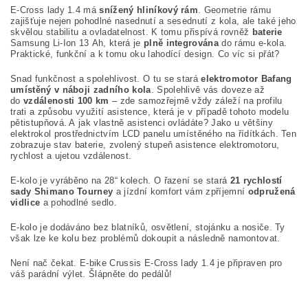
E-Cross lady 1.4 má
snížený hliníkový rám
. Geometrie rámu
zajišťuje nejen pohodlné nasednutí a sesednutí z kola, ale také jeho
skvělou stabilitu a ovladatelnost. K tomu přispívá rovněž
baterie
Samsung Li-Ion 13 Ah, která je
plně integrována
do rámu e-kola.
Praktické, funkční a k tomu oku lahodící design. Co víc si přát?
Snad funkčnost a spolehlivost. O tu se stará
elektromotor Bafang
umístěný v náboji zadního kola
. Spolehlivě vás doveze až
do
vzdálenosti 100 km
– zde samozřejmě vždy záleží na profilu
trati a způsobu využití asistence, která je v případě tohoto modelu
pětistupňová. A jak vlastně asistenci ovládáte? Jako u většiny
elektrokol prostřednictvím LCD panelu umístěného na řídítkách. Ten
zobrazuje stav baterie, zvolený stupeň asistence elektromotoru,
rychlost a ujetou vzdálenost.
E-kolo je vyráběno na 28“ kolech. O řazení se stará
21 rychlostí
sady Shimano Tourney
a jízdní komfort vám zpříjemní
odpružená
vidlice
a pohodlné sedlo.
E-kolo je dodáváno bez blatníků, osvětlení, stojánku a nosiče. Ty
však lze ke kolu bez problémů dokoupit a následně namontovat.
Není nač čekat. E-bike Crussis E-Cross lady 1.4 je připraven pro
váš parádní výlet. Šlápněte do pedálů!