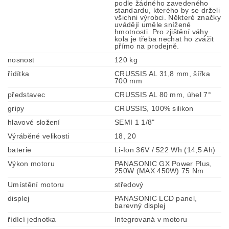
podle žádného zavedeného
standardu, kterého by se drželi
všichni výrobci. Některé značky
uvádějí uměle snížené
hmotnosti. Pro zjištění váhy
kola je třeba nechat ho zvážit
přímo na prodejně.
nosnost
120 kg
řídítka
CRUSSIS AL 31,8 mm, šířka
700 mm
představec
CRUSSIS AL 80 mm, úhel 7°
gripy
CRUSSIS, 100% silikon
hlavové složení
SEMI 1 1/8"
Výráběné velikosti
18, 20
baterie
Li-Ion 36V / 522 Wh (14,5 Ah)
Výkon motoru
PANASONIC GX Power Plus,
250W (MAX 450W) 75 Nm
Umístění motoru
středový
displej
PANASONIC LCD panel,
barevný displej
řídící jednotka
Integrovaná v motoru