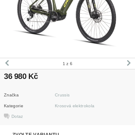
1
z 6
36 980 Kč
Značka
Crussis
Kategorie
Krosová elektrokola
Dotaz
ZVOLTE VARIANTU