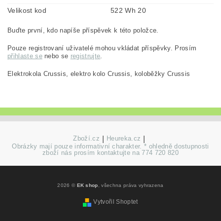
Velikost kod
522 Wh 20
Buďte první, kdo napíše příspěvek k této položce.
Pouze registrovaní uživatelé mohou vkládat příspěvky. Prosím
přihlaste se
nebo se
registrujte
.
Elektrokola Crussis, elektro kolo Crussis, koloběžky Crussis
Zboží.cz
|
Heureka.cz
|
Obrázky mají pouze informativní charakter. * ohledně dostupnosti
zboží nás prosím kontaktujte na 774 720 820
2026 ©
EK shop
, všechna práva vyhrazena
Vytvořil Shoptet