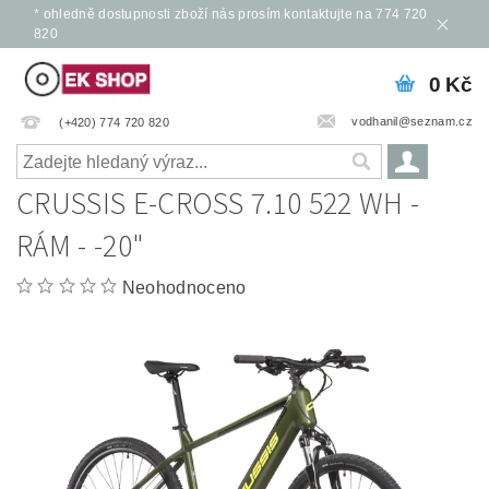
* ohledně dostupnosti zboží nás prosím kontaktujte na 774 720
820
0 Kč
vodhanil@seznam.cz
(+420) 774 720 820
CRUSSIS E-CROSS 7.10 522 WH -
RÁM - -20"
Neohodnoceno