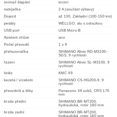
snímač šlapání
torzní
nabíječka
2 A (součást výbavy)
Dojezd
až 130, Základní (100-150 km)
pedály
WELLGO, alu s odrazkou
USB port
USB Micro-B
Asistent chůze
ano
Počet převodů
1 x 9
přehazovačka
SHIMANO Alivio RD-M3100-
SGS, 9 rychlostí
řazení
SHIMANO Alivio SL-M3100, 9
rychlostí
řetěz
KMC X9
kazeta / vícekolo
SHIMANO CS-HG200-9, 9
rychlostí
převodník a kliky
Panasonic 38 zubů, CRS 170
mm
brzda přední
SHIMANO BR-MT200,
hydraulická, rotor 180 mm
brzda zadní
SHIMANO BR-MT200,
hydraulická, rotor 160 mm