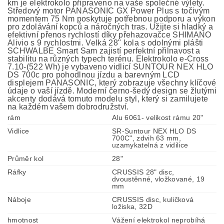
km je elektrokolo připraveno na vaše společné výlety.
Středový motor PANASONIC GX Power Plus s točivým
momentem 75 Nm poskytuje potřebnou podporu a výkon
pro zdolávání kopců a náročných tras. Užijte si hladký a
efektivní přenos rychlostí díky přehazovačce SHIMANO
Alivio s 9 rychlostmi. Velká 28" kola s odolnými plášti
SCHWALBE Smart Sam zajistí perfektní přilnavost a
stabilitu na různých typech terénu. Elektrokolo e-Cross
7.10-(522 Wh) je vybaveno vidlicí SUNTOUR NEX HLO
DS 700c pro pohodlnou jízdu a barevným LCD
displejem PANASONIC, který zobrazuje všechny klíčové
údaje o vaší jízdě. Moderní černo-šedý design se žlutými
akcenty dodává tomuto modelu styl, který si zamilujete
na každém vašem dobrodružství.
rám
Alu 6061- velikost rámu 20"
Vidlice
SR-Suntour NEX HLO DS
700C", zdvih 63 mm,
uzamykatelná z vidilice
Průměr kol
28"
Ráfky
CRUSSIS 28" disc,
dvoustěnné, vložkované, 19
mm
Náboje
CRUSSIS disc, kuličková
ložiska, 32D
hmotnost
Vážení elektrokol neprobíhá