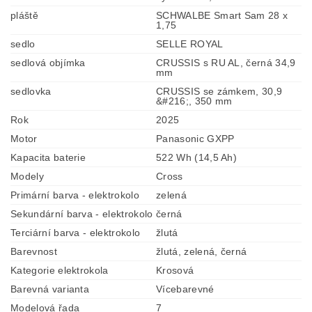
pláště
SCHWALBE Smart Sam 28 x
1,75
sedlo
SELLE ROYAL
sedlová objímka
CRUSSIS s RU AL, černá 34,9
mm
sedlovka
CRUSSIS se zámkem, 30,9
&#216;, 350 mm
Rok
2025
Motor
Panasonic GXPP
Kapacita baterie
522 Wh (14,5 Ah)
Modely
Cross
Primární barva - elektrokolo
zelená
Sekundární barva - elektrokolo
černá
Terciární barva - elektrokolo
žlutá
Barevnost
žlutá, zelená, černá
Kategorie elektrokola
Krosová
Barevná varianta
Vícebarevné
Modelová řada
7