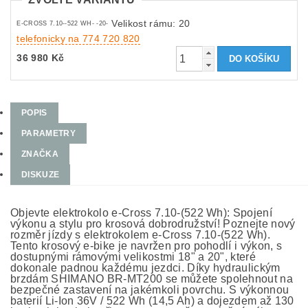
Velikost rámu: 20
E-CROSS 7.10--522 WH- -20-
telefonicky na 774 720 820
36 980 Kč
POPIS
PARAMETRY
ZNAČKA
DISKUZE
Objevte elektrokolo e-Cross 7.10-(522 Wh): Spojení
výkonu a stylu pro krosová dobrodružství! Poznejte nový
rozměr jízdy s elektrokolem e-Cross 7.10-(522 Wh).
Tento krosový e-bike je navržen pro pohodlí i výkon, s
dostupnými rámovými velikostmi 18" a 20", které
dokonale padnou každému jezdci. Díky hydraulickým
brzdám SHIMANO BR-MT200 se můžete spolehnout na
bezpečné zastavení na jakémkoli povrchu. S výkonnou
baterií Li-Ion 36V / 522 Wh (14,5 Ah) a dojezdem až 130