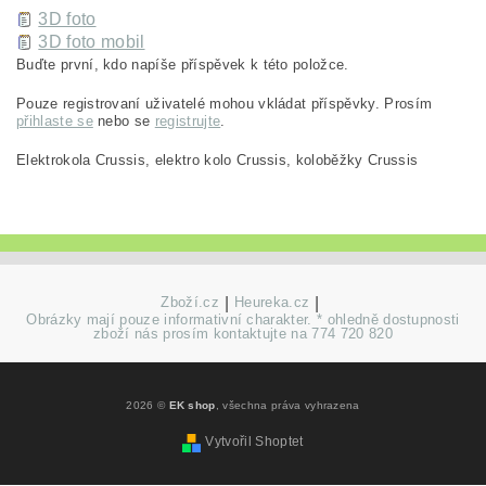
3D foto
3D foto mobil
Buďte první, kdo napíše příspěvek k této položce.
Pouze registrovaní uživatelé mohou vkládat příspěvky. Prosím
přihlaste se
nebo se
registrujte
.
Elektrokola Crussis, elektro kolo Crussis, koloběžky Crussis
Zboží.cz
|
Heureka.cz
|
Obrázky mají pouze informativní charakter. * ohledně dostupnosti
zboží nás prosím kontaktujte na 774 720 820
2026 ©
EK shop
, všechna práva vyhrazena
Vytvořil Shoptet