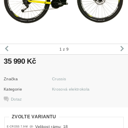
1
z 9
35 990 Kč
Značka
Crussis
Kategorie
Krosová elektrokola
Dotaz
ZVOLTE VARIANTU
Velikost rámu: 18
E-CROSS 7.9-M -18-