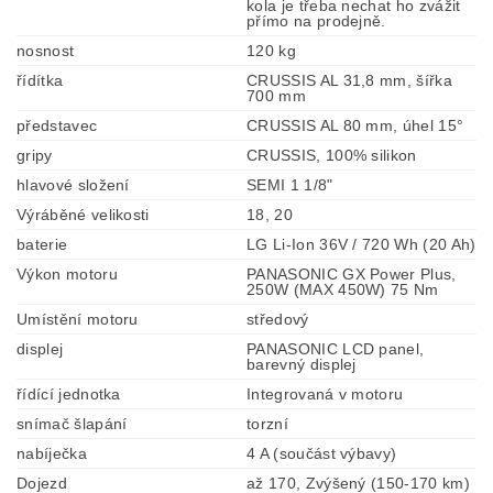
kola je třeba nechat ho zvážit
přímo na prodejně.
nosnost
120 kg
řídítka
CRUSSIS AL 31,8 mm, šířka
700 mm
představec
CRUSSIS AL 80 mm, úhel 15°
gripy
CRUSSIS, 100% silikon
hlavové složení
SEMI 1 1/8"
Výráběné velikosti
18, 20
baterie
LG Li-Ion 36V / 720 Wh (20 Ah)
Výkon motoru
PANASONIC GX Power Plus,
250W (MAX 450W) 75 Nm
Umístění motoru
středový
displej
PANASONIC LCD panel,
barevný displej
řídící jednotka
Integrovaná v motoru
snímač šlapání
torzní
nabíječka
4 A (součást výbavy)
Dojezd
až 170, Zvýšený (150-170 km)