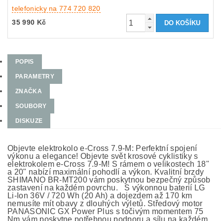
telefonicky na 774 720 820
35 990 Kč
POPIS
PARAMETRY
ZNAČKA
SOUBORY
DISKUZE
Objevte elektrokolo e-Cross 7.9-M: Perfektní spojení
výkonu a elegance! Objevte svět krosové cyklistiky s
elektrokolem e-Cross 7.9-M! S rámem o velikostech 18"
a 20" nabízí maximální pohodlí a výkon. Kvalitní brzdy
SHIMANO BR-MT200 vám poskytnou bezpečný způsob
zastavení na každém povrchu. S výkonnou baterií LG
Li-Ion 36V / 720 Wh (20 Ah) a dojezdem až 170 km
nemusíte mít obavy z dlouhých výletů. Středový motor
PANASONIC GX Power Plus s točivým momentem 75
Nm vám poskytne potřebnou podporu a sílu na každém