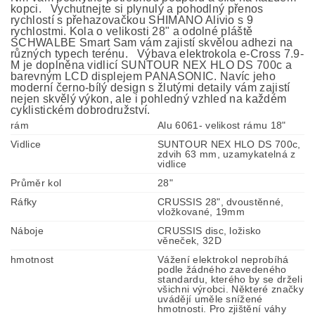
kopci. Vychutnejte si plynulý a pohodlný přenos
rychlostí s přehazovačkou SHIMANO Alivio s 9
rychlostmi. Kola o velikosti 28" a odolné pláště
SCHWALBE Smart Sam vám zajistí skvělou adhezi na
různých typech terénu. Výbava elektrokola e-Cross 7.9-
M je doplněna vidlicí SUNTOUR NEX HLO DS 700c a
barevným LCD displejem PANASONIC. Navíc jeho
moderní černo-bílý design s žlutými detaily vám zajistí
nejen skvělý výkon, ale i pohledný vzhled na každém
cyklistickém dobrodružství.
rám
Alu 6061- velikost rámu 18"
Vidlice
SUNTOUR NEX HLO DS 700c,
zdvih 63 mm, uzamykatelná z
vidlice
Průměr kol
28"
Ráfky
CRUSSIS 28", dvoustěnné,
vložkované, 19mm
Náboje
CRUSSIS disc, ložisko
věneček, 32D
hmotnost
Vážení elektrokol neprobíhá
podle žádného zavedeného
standardu, kterého by se drželi
všichni výrobci. Některé značky
uvádějí uměle snížené
hmotnosti. Pro zjištění váhy