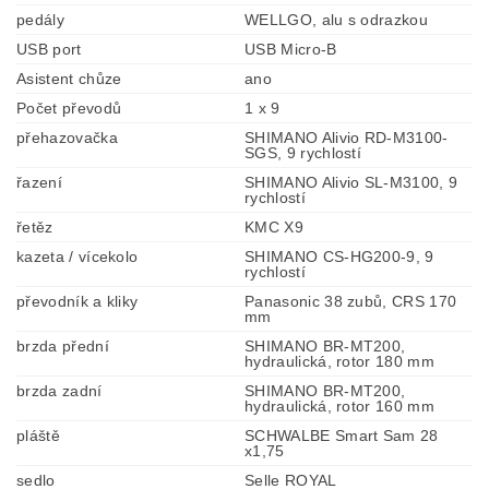
pedály
WELLGO, alu s odrazkou
USB port
USB Micro-B
Asistent chůze
ano
Počet převodů
1 x 9
přehazovačka
SHIMANO Alivio RD-M3100-
SGS, 9 rychlostí
řazení
SHIMANO Alivio SL-M3100, 9
rychlostí
řetěz
KMC X9
kazeta / vícekolo
SHIMANO CS-HG200-9, 9
rychlostí
převodník a kliky
Panasonic 38 zubů, CRS 170
mm
brzda přední
SHIMANO BR-MT200,
hydraulická, rotor 180 mm
brzda zadní
SHIMANO BR-MT200,
hydraulická, rotor 160 mm
pláště
SCHWALBE Smart Sam 28
x1,75
sedlo
Selle ROYAL