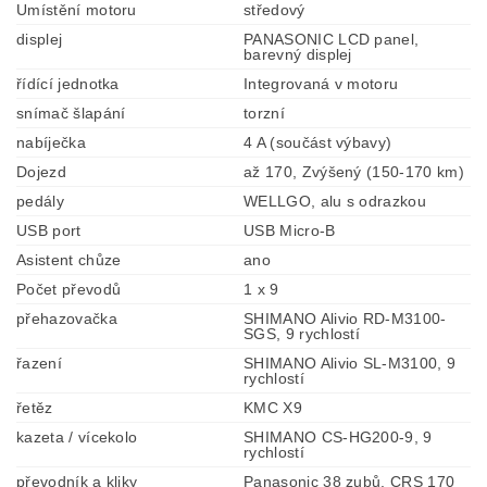
Umístění motoru
středový
displej
PANASONIC LCD panel,
barevný displej
řídící jednotka
Integrovaná v motoru
snímač šlapání
torzní
nabíječka
4 A (součást výbavy)
Dojezd
až 170, Zvýšený (150-170 km)
pedály
WELLGO, alu s odrazkou
USB port
USB Micro-B
Asistent chůze
ano
Počet převodů
1 x 9
přehazovačka
SHIMANO Alivio RD-M3100-
SGS, 9 rychlostí
řazení
SHIMANO Alivio SL-M3100, 9
rychlostí
řetěz
KMC X9
kazeta / vícekolo
SHIMANO CS-HG200-9, 9
rychlostí
převodník a kliky
Panasonic 38 zubů, CRS 170