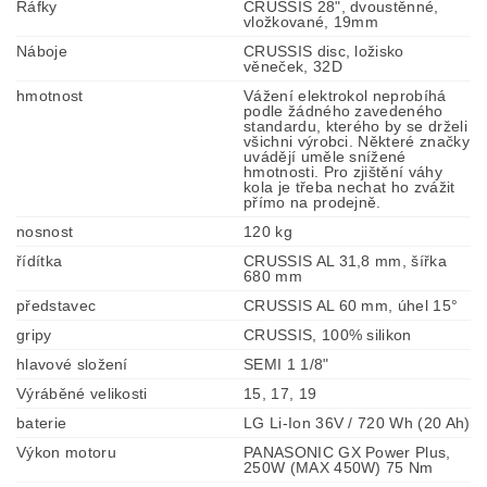
Ráfky
CRUSSIS 28", dvoustěnné,
vložkované, 19mm
Náboje
CRUSSIS disc, ložisko
věneček, 32D
hmotnost
Vážení elektrokol neprobíhá
podle žádného zavedeného
standardu, kterého by se drželi
všichni výrobci. Některé značky
uvádějí uměle snížené
hmotnosti. Pro zjištění váhy
kola je třeba nechat ho zvážit
přímo na prodejně.
nosnost
120 kg
řídítka
CRUSSIS AL 31,8 mm, šířka
680 mm
představec
CRUSSIS AL 60 mm, úhel 15°
gripy
CRUSSIS, 100% silikon
hlavové složení
SEMI 1 1/8"
Výráběné velikosti
15, 17, 19
baterie
LG Li-Ion 36V / 720 Wh (20 Ah)
Výkon motoru
PANASONIC GX Power Plus,
250W (MAX 450W) 75 Nm