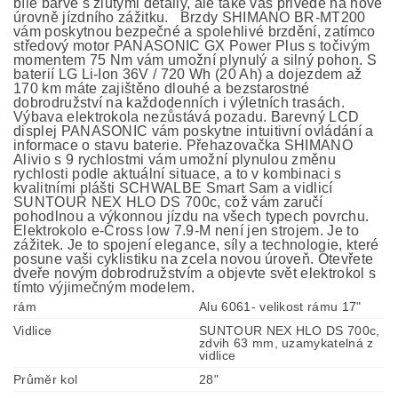
bílé barvě s žlutými detaily, ale také vás přivede na nové
úrovně jízdního zážitku. Brzdy SHIMANO BR-MT200
vám poskytnou bezpečné a spolehlivé brzdění, zatímco
středový motor PANASONIC GX Power Plus s točivým
momentem 75 Nm vám umožní plynulý a silný pohon. S
baterií LG Li-Ion 36V / 720 Wh (20 Ah) a dojezdem až
170 km máte zajištěno dlouhé a bezstarostné
dobrodružství na každodenních i výletních trasách.
Výbava elektrokola nezůstává pozadu. Barevný LCD
displej PANASONIC vám poskytne intuitivní ovládání a
informace o stavu baterie. Přehazovačka SHIMANO
Alivio s 9 rychlostmi vám umožní plynulou změnu
rychlosti podle aktuální situace, a to v kombinaci s
kvalitními plášti SCHWALBE Smart Sam a vidlicí
SUNTOUR NEX HLO DS 700c, což vám zaručí
pohodlnou a výkonnou jízdu na všech typech povrchu.
Elektrokolo e-Cross low 7.9-M není jen strojem. Je to
zážitek. Je to spojení elegance, síly a technologie, které
posune vaši cyklistiku na zcela novou úroveň. Otevřete
dveře novým dobrodružstvím a objevte svět elektrokol s
tímto výjimečným modelem.
rám
Alu 6061- velikost rámu 17"
Vidlice
SUNTOUR NEX HLO DS 700c,
zdvih 63 mm, uzamykatelná z
vidlice
Průměr kol
28"