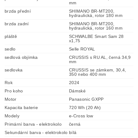
mm
brzda přední
SHIMANO BR-MT200,
hydraulická, rotor 180 mm
brzda zadní
SHIMANO BR-MT200,
hydraulická, rotor 160 mm
pláště
SCHWALBE Smart Sam 28
x1,75
sedlo
Selle ROYAL
sedlová objímka
CRUSSIS s RU AL, černá 34,9
mm
sedlovka
CRUSSIS se zámkem, 30,4,
350 nebo 400 mm
Rok
2024
Pro koho
Dámské
Motor
Panasonic GXPP
Kapacita baterie
720 Wh (20 Ah)
Modely
e-Cross low
Primární barva - elektrokolo
černá
Sekundární barva - elektrokolo
bílá