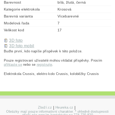
Barevnost
bílá, žlutá, černá
Kategorie elektrokola
Krosová
Barevná varianta
Vícebarevné
Modelová řada
7
Velikost kod
17
3D foto
3D foto mobil
Buďte první, kdo napíše příspěvek k této položce.
Pouze registrovaní uživatelé mohou vkládat příspěvky. Prosím
přihlaste se
nebo se
registrujte
.
Elektrokola Crussis, elektro kolo Crussis, koloběžky Crussis
Zboží.cz
|
Heureka.cz
|
Obrázky mají pouze informativní charakter. * ohledně dostupnosti
zboží nás prosím kontaktujte na 774 720 820