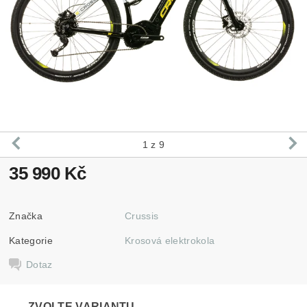
1
z 9
35 990 Kč
Značka
Crussis
Kategorie
Krosová elektrokola
Dotaz
ZVOLTE VARIANTU