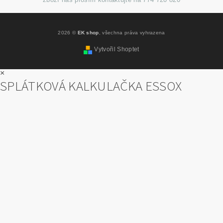
2026 ©
EK shop
, všechna práva vyhrazena
Vytvořil Shoptet
×
SPLÁTKOVÁ KALKULAČKA ESSOX