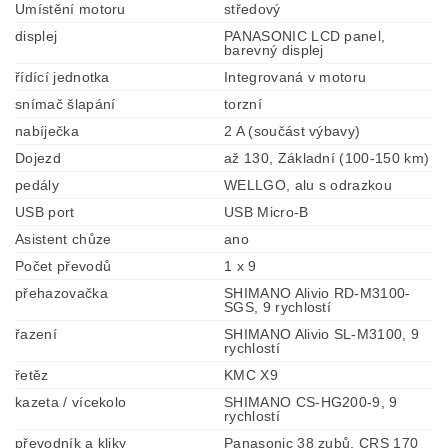
Umístění motoru
středový
displej
PANASONIC LCD panel,
barevný displej
řídící jednotka
Integrovaná v motoru
snímač šlapání
torzní
nabíječka
2 A (součást výbavy)
Dojezd
až 130, Základní (100-150 km)
pedály
WELLGO, alu s odrazkou
USB port
USB Micro-B
Asistent chůze
ano
Počet převodů
1 x 9
přehazovačka
SHIMANO Alivio RD-M3100-
SGS, 9 rychlostí
řazení
SHIMANO Alivio SL-M3100, 9
rychlostí
řetěz
KMC X9
kazeta / vícekolo
SHIMANO CS-HG200-9, 9
rychlostí
převodník a kliky
Panasonic 38 zubů, CRS 170