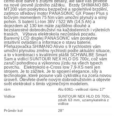
černo-bílé barvě s žlutými detaily, ale také vás přivede
na nové úrovně jízdního zážitku. Brzdy SHIMANO BR-
MT200 vám poskytnou bezpečné a spolehlivé brzdění,
zatímco středový motor PANASONIC GX Power Plus s
točivým momentem 75 Nm vám umožní plynulý a silný
pohon. S baterií Li-Ion 36V / 522 Wh (14,5 Ah) a
dojezdem až 130 km máte zajištěno dlouhé a
bezstarostné dobrodružství na každodenních i výletních
trasách. Výbava elektrokola nezůstává pozadu.
Barevný LCD displej PANASONIC vám poskytne
intuitivní ovládání a informace o stavu baterie.
Přehazovačka SHIMANO Alivio s 9 rychlostmi vám
umožní plynulou změnu rychlosti podle aktuální situace,
a to v kombinaci s kvalitními plášti SCHWALBE Smart
Sam a vidlicí SUNTOUR NEX HLO DS 700c, což vám
zaručí pohodlnou a výkonnou jízdu na všech typech
povrchu. Elektrokolo e-Cross low 7.9-XS není jen
strojem. Je to zážitek. Je to spojení elegance, síly a
technologie, které posune vaši cyklistiku na zcela novou
úroveň. Otevřete dveře novým dobrodružstvím a objevte
svět elektrokol s tímto výjimečným modelem.
rám
Alu 6061- velikost rámu 17"
Vidlice
SUNTOUR NEX HLO DS 700c,
zdvih 63 mm, uzamykatelná z
vidlice
Průměr kol
28"