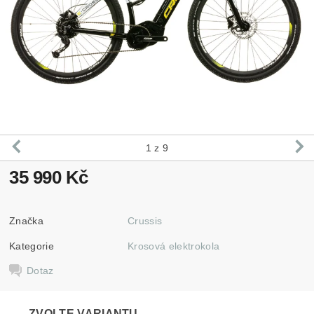
1
z 9
35 990 Kč
Značka
Crussis
Kategorie
Krosová elektrokola
Dotaz
ZVOLTE VARIANTU