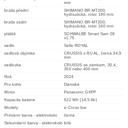
mm
brzda přední
SHIMANO BR-MT200,
hydraulická, rotor 180 mm
brzda zadní
SHIMANO BR-MT200,
hydraulická, rotor 160 mm
pláště
SCHWALBE Smart Sam 28
x1,75
sedlo
Selle ROYAL
sedlová objímka
CRUSSIS s RU AL, černá 34,9
mm
sedlovka
CRUSSIS se zámkem, 30,4,
350 nebo 400 mm
Rok
2024
Pro koho
Dámské
Motor
Panasonic GXPP
Kapacita baterie
522 Wh (14,5 Ah)
Modely
e-Cross low
Primární barva - elektrokolo
černá
Sekundární barva - elektrokolo
bílá