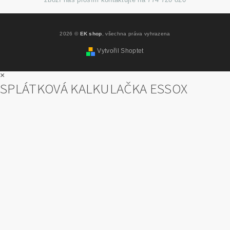
2026 ©
EK shop
, všechna práva vyhrazena
Vytvořil Shoptet
×
SPLÁTKOVÁ KALKULAČKA ESSOX