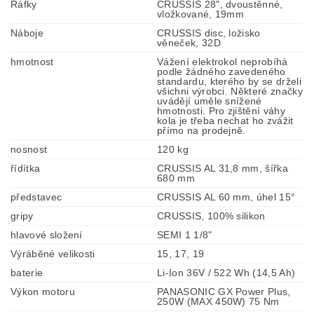
Ráfky
CRUSSIS 28", dvoustěnné,
vložkované, 19mm
Náboje
CRUSSIS disc, ložisko
věneček, 32D
hmotnost
Vážení elektrokol neprobíhá
podle žádného zavedeného
standardu, kterého by se drželi
všichni výrobci. Některé značky
uvádějí uměle snížené
hmotnosti. Pro zjištění váhy
kola je třeba nechat ho zvážit
přímo na prodejně.
nosnost
120 kg
řídítka
CRUSSIS AL 31,8 mm, šířka
680 mm
představec
CRUSSIS AL 60 mm, úhel 15°
gripy
CRUSSIS, 100% silikon
hlavové složení
SEMI 1 1/8"
Výráběné velikosti
15, 17, 19
baterie
Li-Ion 36V / 522 Wh (14,5 Ah)
Výkon motoru
PANASONIC GX Power Plus,
250W (MAX 450W) 75 Nm