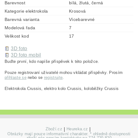
Barevnost
bílá, žlutá, černá
Kategorie elektrokola
Krosová
Barevná varianta
Vícebarevné
Modelová řada
7
Velikost kod
17
3D foto
3D foto mobil
Buďte první, kdo napíše příspěvek k této položce.
Pouze registrovaní uživatelé mohou vkládat příspěvky. Prosím
přihlaste se
nebo se
registrujte
.
Elektrokola Crussis, elektro kolo Crussis, koloběžky Crussis
Zboží.cz
|
Heureka.cz
|
Obrázky mají pouze informativní charakter. * ohledně dostupnosti
zboží nás prosím kontaktujte na 774 720 820