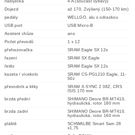
nabíječka
4 A (součást výbavy)
Dojezd
až 170, Zvýšený (150-170 km)
pedály
WELLGO, alu s odrazkou
USB port
USB Micro-B
Asistent chůze
ano
Počet převodů
1 x 12
přehazovačka
SRAM Eagle SX 12s
řazení
SRAM SX Eagle
řetěz
SRAM Eagle SX 12s
kazeta / vícekolo
SRAM CS-PG1210 Eagle, 11-
50z
převodník a kliky
SRAM X-SYNC 2 38Z, CRS
ISIS 170 mm
brzda přední
SHIMANO Deore BR-MT410,
hydraulická, rotor 180 mm
brzda zadní
SHIMANO Deore BR-MT410,
hydraulická, rotor 160 mm
pláště
SCHWALBE Smart Sam 28
x1,75