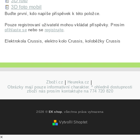
3D foto
3D foto mobil
Buďte první, kdo napíše příspěvek k této položce.
Pouze registrovaní uživatelé mohou vkládat příspěvky. Prosím
přihlaste se
nebo se
registrujte
.
Elektrokola Crussis, elektro kolo Crussis, koloběžky Crussis
Zboží.cz
|
Heureka.cz
|
Obrázky mají pouze informativní charakter. * ohledně dostupnosti
zboží nás prosím kontaktujte na 774 720 820
2026 ©
EK shop
, všechna práva vyhrazena
Vytvořil Shoptet
×