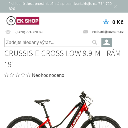
* ohledně dostupnosti zboží nás prosím kontaktujte na 774 720
820
0 Kč
vodhanil@seznam.cz
(+420) 774 720 820
CRUSSIS E-CROSS LOW 9.9-M - RÁM
19"
Neohodnoceno