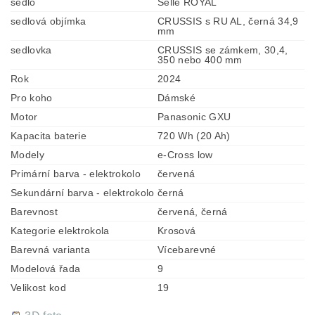
sedlo
Selle ROYAL
sedlová objímka
CRUSSIS s RU AL, černá 34,9
mm
sedlovka
CRUSSIS se zámkem, 30,4,
350 nebo 400 mm
Rok
2024
Pro koho
Dámské
Motor
Panasonic GXU
Kapacita baterie
720 Wh (20 Ah)
Modely
e-Cross low
Primární barva - elektrokolo
červená
Sekundární barva - elektrokolo
černá
Barevnost
červená, černá
Kategorie elektrokola
Krosová
Barevná varianta
Vícebarevné
Modelová řada
9
Velikost kod
19