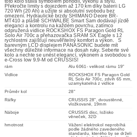
toto kolo stává symbolem pohodlí, výkonu a stylu.
Překročte limity s dojezdem až 170 km díky baterii LG
720 Wh (20 Ah) a užijte si absolutní svobodu bez
omezení. Hydraulické brzdy SHIMANO Deore BR-
MT410 a pláště SCHWALBE Smart Sam dodávají jízdě
eleganci a kontrolu na každém povrchu, zatímco
odpružená vidlice ROCKSHOX FS Paragon Gold RL
Solo Air 700c a přehazovačka SRAM SX Eagle s 12
rychlostmi zajišťují neuvěřitelný komfort a výkon. S
barevným LCD displejem PANASONIC budete mít
všechny důležité informace na dosah ruky. Seberte své
kolo a nechte se unést elegancí, výkonem a svobodou s
e-Cross low 9.9-M od CRUSSIS!
rám
Alu 6061- velikost rámu 19"
Vidlice
ROCKSHOX FS Paragon Gold
RL Solo Air 700c, zdvih 65 mm,
uzamykatelná z vidlice
Průměr kol
28"
Ráfky
CRUSSIS 28", dvoustěnné,
vložkované, 19mm
Náboje
CRUSSIS disc, ložisko
věneček, 32D
hmotnost
Vážení elektrokol neprobíhá
podle žádného zavedeného
standardu, kterého by se drželi