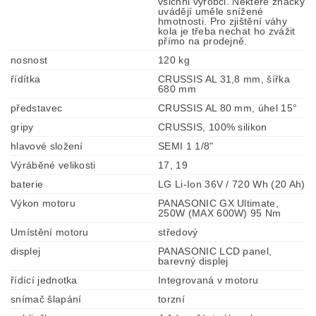
všichni výrobci. Některé značky
uvádějí uměle snížené
hmotnosti. Pro zjištění váhy
kola je třeba nechat ho zvážit
přímo na prodejně.
nosnost
120 kg
řídítka
CRUSSIS AL 31,8 mm, šířka
680 mm
představec
CRUSSIS AL 80 mm, úhel 15°
gripy
CRUSSIS, 100% silikon
hlavové složení
SEMI 1 1/8"
Výráběné velikosti
17, 19
baterie
LG Li-Ion 36V / 720 Wh (20 Ah)
Výkon motoru
PANASONIC GX Ultimate,
250W (MAX 600W) 95 Nm
Umístění motoru
středový
displej
PANASONIC LCD panel,
barevný displej
řídící jednotka
Integrovaná v motoru
snímač šlapání
torzní