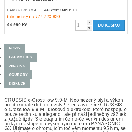
Velikost rámu: 19
E-CROSS LOW 9.9-M -19-
telefonicky na 774 720 820
44 990 Kč
POPIS
PARAMETRY
ZNAČKA
SOUBORY
DISKUZE
CRUSSIS e-Cross low 9.9-M: Neomezený styl a výkon
pro dokonalé dobrodružství! Představujeme CRUSSIS
e-Cross low 9.9-M - krosové elektrokolo, které nespojuje
pouze techniku a eleganci, ale přináší jedinečný zážitek
z každé jízdy. S elegantním černo-červeným designem,
nízkým nástupem a výkonným motorem PANASONIC
GX Ultimate o ohromujícím točivém momentu 95 Nm, se