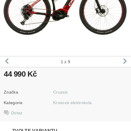
1
z 9
44 990 Kč
Značka
Crussis
Kategorie
Krosová elektrokola
Dotaz
ZVOLTE VARIANTU