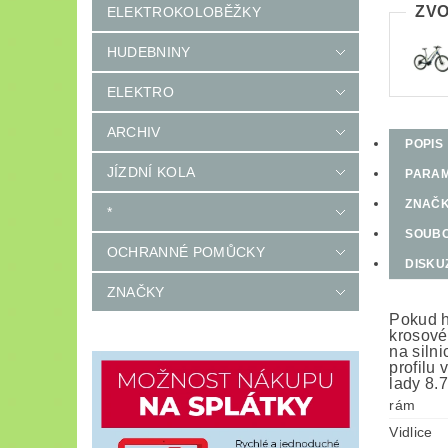
ZVO
ELEKTROKOLOBĚŽKY
HUDEBNINY
ELEKTRO
ARCHIV
POPIS
JÍZDNÍ KOLA
PARA
ZNAČ
*
SOUB
OCHRANNÉ POMŮCKY
DISKU
ZNAČKY
Pokud h
krosové
na siln
profilu 
lady 8.
rám
Vidlice