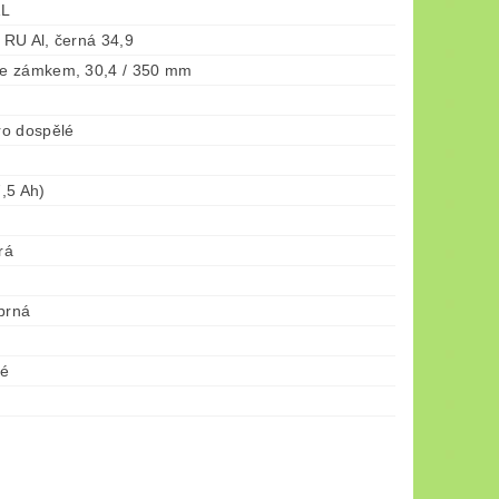
AL
RU Al, černá 34,9
e zámkem, 30,4 / 350 mm
o dospělé
,5 Ah)
rá
brná
né