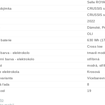
Selle ROY
objímka
CRUSSIS s 
CRUSSIS s
2022
o
Dámské, Pr
OLI
 baterie
630 Wh (17
Cross low
 barva - elektrokolo
tmavě mod
ní barva - elektrokolo
stříbrná
st
modrá, stří
e elektrokola
Krosová
varianta
Vícebarev
á řada
8
 kod
19
to