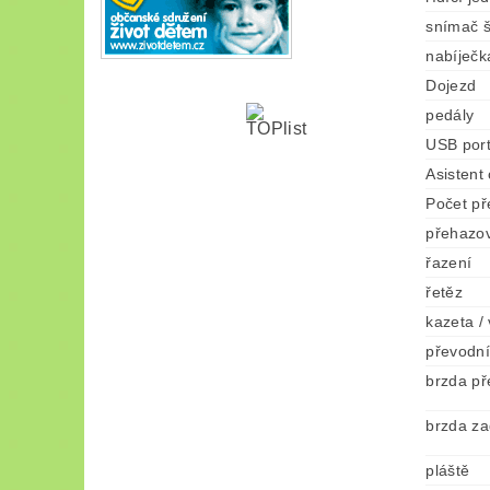
snímač š
nabíječk
Dojezd
pedály
USB por
Asistent
Počet p
přehazo
řazení
řetěz
kazeta /
převodní
brzda př
brzda za
pláště