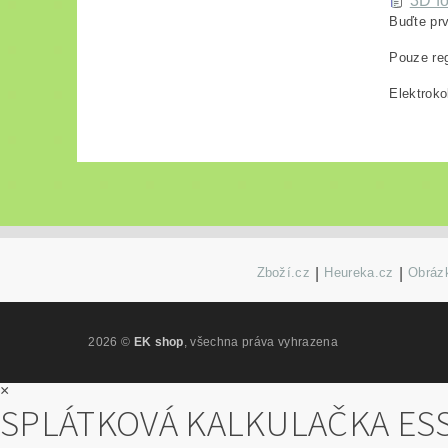
3D fo
Buďte prv
Pouze reg
Elektroko
Zboží.cz
|
Heureka.cz
|
Obrázk
2026 ©
EK shop
, všechna práva vyhrazena
×
SPLÁTKOVÁ KALKULAČKA ES