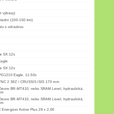
t výbavy)
kladní (100-150 km)
lu s odrazkou
e SX 12s
agle
e SX 12s
G1210 Eagle, 11-50z
NC 2 38Z / CRUSSIS ISIS 170 mm
eore BR-MT410, nebo SRAM Level, hydraulická,
mm
eore BR-MT410, nebo SRAM Level, hydraulická,
mm
nergizer Active Plus 28 x 2,00