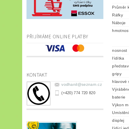
Průměr k
Ráfky
Náboje
hmotnos
PŘIJÍMÁME ONLINE PLATBY
nosnost
řídítka
představ
KONTAKT
gripy
hlavové 
vodhanil
@
seznam.cz
Výráběné
(+420) 774 720 820
baterie
Výkon m
Umístěn
displej
řídící je