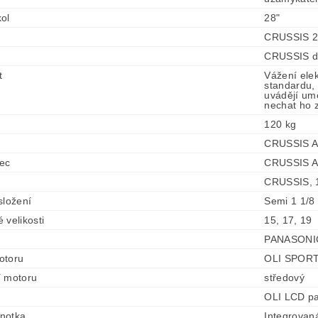
ol
28"
CRUSSIS 28
CRUSSIS di
t
Vážení ele
standardu, 
uvádějí umě
nechat ho z
120 kg
CRUSSIS A
ec
CRUSSIS Al
CRUSSIS, 1
složení
Semi 1 1/8
 velikosti
15, 17, 19
PANASONIC 
otoru
OLI SPORT
í motoru
středový
OLI LCD pa
dnotka
Integrovan