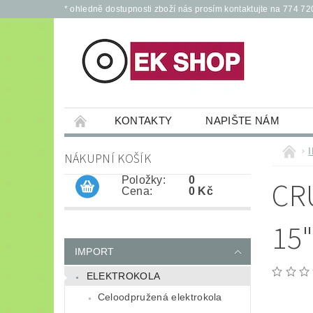
* ohledně dostupnosti zboží nás prosím kontaktujte na 774 72
KONTAKTY
NAPIŠTE NÁM
PŘÍSLUŠENSTVÍ PRO ELEKTROKOLA A KOL
NÁKUPNÍ KOŠÍK
JÍZDNÍ KOLA
*
OCHRANNÉ POM
Položky:
0
CR
Cena:
0 Kč
15"
IMPORT
ELEKTROKOLA
Celoodpružená elektrokola