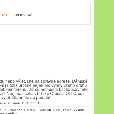
0 820
39 650 Kč
du nebo výlet, jste na správné adrese. Dámské
m je totiž určené nejen pro výlety všeho druhu
v lehkém terénu. Již se nemusíte bát kopcovitého
razit! Není nač čekat. E-bike Crussis OLI Cross
 výlet. Šlápněte do pedálů!
elikost rámu 15"/17"/19"
S Paragon Gold RL Solo Air 700c, zdvih 65 mm,
á z vidlice