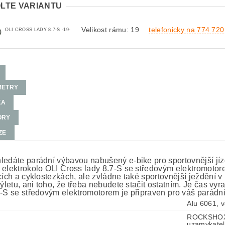
LTE VARIANTU
Velikost rámu: 19
telefonicky na 774 72
OLI CROSS LADY 8.7-S -19-
METRY
KA
ORY
ZE
ledáte parádní výbavou nabušený e-bike pro sportovnější jíz
 elektrokolo OLI Cross lady 8.7-S se středovým elektromotore
icích a cyklostezkách, ale zvládne také sportovnější ježdění 
výletu, ani toho, že třeba nebudete stačit ostatním. Je čas vy
7-S se středovým elektromotorem je připraven pro váš parádní
Alu 6061, v
ROCKSHOX F
uzamykateln