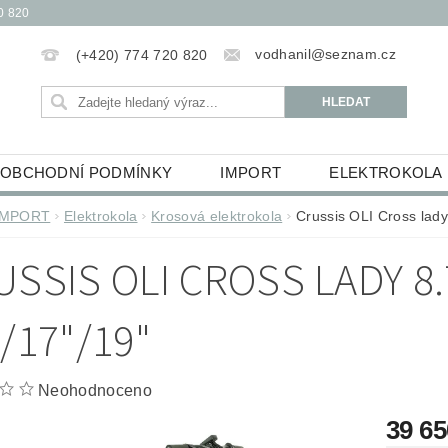
0 820
vodhanil@seznam.cz
(+420) 774 720 820
OBCHODNÍ PODMÍNKY
IMPORT
ELEKTROKOLA
OBĚŽKY
ELEKTROKOLOBĚŽKY
HUDEBNINY
IMPORT
Elektrokola
Krosová elektrokola
Crussis OLI Cross lady
ŮCKY
ESSOX PODMÍNKY NÁKUPU NA SPLÁTKY
USSIS OLI CROSS LADY 8.
/17"/19"
Neohodnoceno
39 6