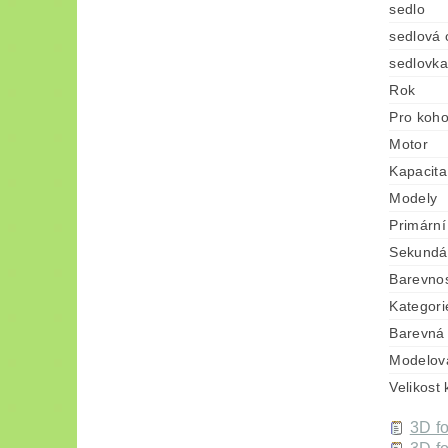
sedlo
sedlová 
sedlovka
Rok
Pro koh
Motor
Kapacita
Modely
Primární
Sekundár
Barevno
Kategori
Barevná 
Modelov
Velikost
3D fo