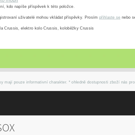
to mobil
ní, kdo napíše příspěvek k této položce.
istrovaní uživatelé mohou vkládat příspěvky. Prosím
přihlaste se
nebo 
la Crussis, elektro kolo Crussis, koloběžky Crussis
y mají pouze informativní charakter. * ohledně dostupnosti zboží nás pr
SOX