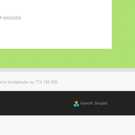
se
registrujte
.
osím kontaktujte na 774 720 820
Vytvořil Shoptet