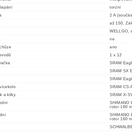
lapání
torzní
a
2 A (součás
až 150, Zá
WELLGO, a
t
ne
 chůze
ano
řevodů
1 x 12
vačka
SRAM Eagl
SRAM SX E
SRAM Eagl
 vícekolo
SRAM CS-P
k a kliky
SRAM X-SY
ední
SHIMANO D
rotor 180 
dní
SHIMANO D
rotor 160 
SCHWALBE E