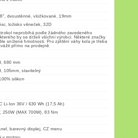
", dvoustěnné, vložkované, 19mm
sc, ložisko věneček, 32D
ktrokol neprobíhá podle žádného zavedeného
kterého by se drželi všichni výrobci. Některé značky
le snížené hmotnosti. Pro zjištění váhy kola je třeba
vážit přímo na prodejně.
l, 680 mm
, 105mm, stavitelný
00% silikon
Li-Ion 36V / 630 Wh (17,5 Ah)
, 250W (MAX 700W), 83 Nm
nel, barevný displej, CZ menu
á v motoru