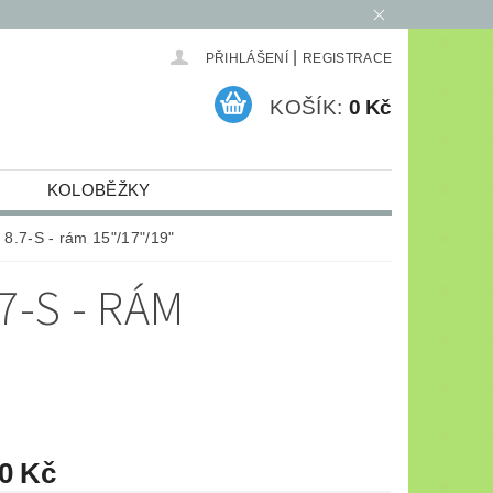
|
PŘIHLÁŠENÍ
REGISTRACE
KOŠÍK:
0 Kč
KOLOBĚŽKY
ELEKTRO
ARCHIV
 8.7-S - rám 15"/17"/19"
7-S - RÁM
50 Kč